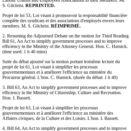
Labour Unions and Employees Associations to their Members. Mr
S. Gilchrist.
REPRINTED.
Projet de loi 53, Loi visant à promouvoir la responsabilité financière
complète des syndicats et des associations d'employés envers leurs
membres. M. S. Gilchrist.
RÉIMPRIMÉ.
2. Resuming the Adjourned Debate on the motion for Third Reading
Bill 61, An Act to simplify government processes and to improve
efficiency in the Ministry of the Attorney General. Hon. C. Harnick.
(time used: 1 h 40 mins)
Suite du débat ajourné sur la motion portant troisième lecture du
projet de loi 61, Loi visant à simplifier les processus
gouvernementaux et à améliorer l'efficience au ministère du
Procureur général. L'hon. C. Harnick. (durée du débat: 1 h 40)
3. Bill 63, An Act to simplify government processes and to improve
efficiency in the Ministry of Citizenship, Culture and Recreation.
Hon. I. Bassett.
Projet de loi 63, Loi visant à simplifier les processus
gouvernementaux et à améliorer l'efficience au ministère des
Affaires civiques, de la Culture et des Loisirs. L'hon. I. Bassett.
4. Bill 64, An Act to simplify government processes and to improve