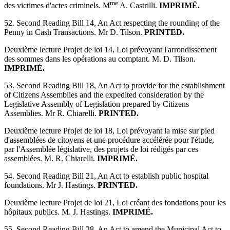
me
des victimes d'actes criminels. M
A. Castrilli.
IMPRIMÉ.
52. Second Reading Bill 14, An Act respecting the rounding of the
Penny in Cash Transactions. Mr D. Tilson.
PRINTED.
Deuxième lecture Projet de loi 14, Loi prévoyant l'arrondissement
des sommes dans les opérations au comptant. M. D. Tilson.
IMPRIMÉ.
53. Second Reading Bill 18, An Act to provide for the establishment
of Citizens Assemblies and the expedited consideration by the
Legislative Assembly of Legislation prepared by Citizens
Assemblies. Mr R. Chiarelli.
PRINTED.
Deuxième lecture Projet de loi 18, Loi prévoyant la mise sur pied
d'assemblées de citoyens et une procédure accélérée pour l'étude,
par l'Assemblée législative, des projets de loi rédigés par ces
assemblées. M. R. Chiarelli.
IMPRIMÉ.
54. Second Reading Bill 21, An Act to establish public hospital
foundations. Mr J. Hastings.
PRINTED.
Deuxième lecture Projet de loi 21, Loi créant des fondations pour les
hôpitaux publics. M. J. Hastings.
IMPRIMÉ.
55. Second Reading Bill 28, An Act to amend the Municipal Act to