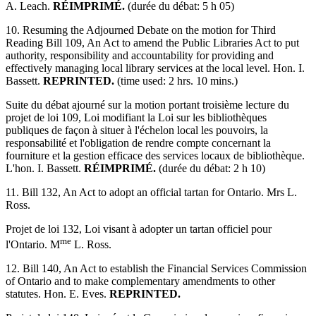
A. Leach.
RÉIMPRIMÉ.
(durée du débat: 5 h 05)
10. Resuming the Adjourned Debate on the motion for Third
Reading Bill 109, An Act to amend the Public Libraries Act to put
authority, responsibility and accountability for providing and
effectively managing local library services at the local level. Hon. I.
Bassett.
REPRINTED.
(time used: 2 hrs. 10 mins.)
Suite du débat ajourné sur la motion portant troisième lecture du
projet de loi 109, Loi modifiant la Loi sur les bibliothèques
publiques de façon à situer à l'échelon local les pouvoirs, la
responsabilité et l'obligation de rendre compte concernant la
fourniture et la gestion efficace des services locaux de bibliothèque.
L'hon. I. Bassett.
RÉIMPRIMÉ.
(durée du débat: 2 h 10)
11. Bill 132, An Act to adopt an official tartan for Ontario. Mrs L.
Ross.
Projet de loi 132, Loi visant à adopter un tartan officiel pour
me
l'Ontario. M
L. Ross.
12. Bill 140, An Act to establish the Financial Services Commission
of Ontario and to make complementary amendments to other
statutes. Hon. E. Eves.
REPRINTED.