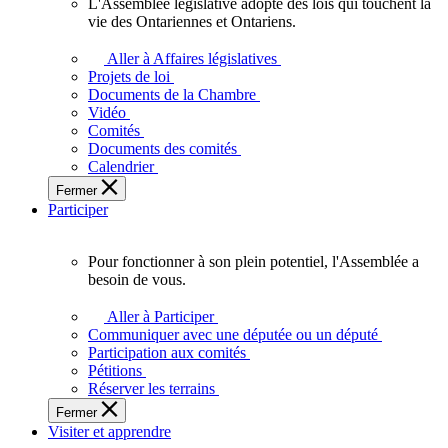
L'Assemblée législative adopte des lois qui touchent la
L'Assemblée
vie des Ontariennes et Ontariens.
législative
adopte
Aller à Affaires législatives
des
Projets de loi
lois
Documents de la Chambre
qui
Vidéo
touchent
Comités
la
Documents des comités
vie
Calendrier
des
Fermer
Ontariennes
Participer
et
Ontariens.
Pour fonctionner à son plein potentiel, l'Assemblée a
Pour
besoin de vous.
fonctionner
à
Aller à Participer
son
Communiquer avec une députée ou un député
plein
Participation aux comités
potentiel,
Pétitions
l'Assemblée
Réserver les terrains
a
Fermer
besoin
Visiter et apprendre
de