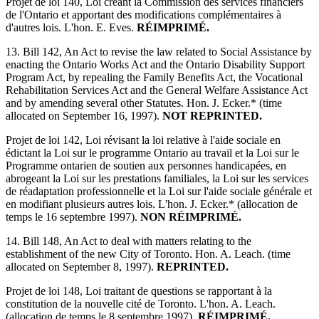
Projet de loi 140, Loi créant la Commission des services financiers
de l'Ontario et apportant des modifications complémentaires à
d'autres lois. L'hon. E. Eves.
RÉIMPRIMÉ.
13. Bill 142, An Act to revise the law related to Social Assistance by
enacting the Ontario Works Act and the Ontario Disability Support
Program Act, by repealing the Family Benefits Act, the Vocational
Rehabilitation Services Act and the General Welfare Assistance Act
and by amending several other Statutes. Hon. J. Ecker.* (time
allocated on September 16, 1997).
NOT REPRINTED.
Projet de loi 142, Loi révisant la loi relative à l'aide sociale en
édictant la Loi sur le programme Ontario au travail et la Loi sur le
Programme ontarien de soutien aux personnes handicapées, en
abrogeant la Loi sur les prestations familiales, la Loi sur les services
de réadaptation professionnelle et la Loi sur l'aide sociale générale et
en modifiant plusieurs autres lois. L'hon. J. Ecker.* (allocation de
temps le 16 septembre 1997).
NON RÉIMPRIMÉ.
14. Bill 148, An Act to deal with matters relating to the
establishment of the new City of Toronto. Hon. A. Leach. (time
allocated on September 8, 1997).
REPRINTED.
Projet de loi 148, Loi traitant de questions se rapportant à la
constitution de la nouvelle cité de Toronto. L'hon. A. Leach.
(allocation de temps le 8 septembre 1997).
RÉIMPRIMÉ.