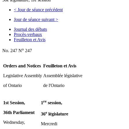
<
Jour de séance précédent
Jour de séance suivant
>
Journal des débats
Procès-verbaux
Feuilleton et Avis
o
No. 247 N
247
Orders and Notices
Feuilleton et Avis
Legislative Assembly
Assemblée législative
of Ontario
de l'Ontario
re
1st Session,
1
session,
36th Parliament
e
36
législature
Wednesday,
Mercredi