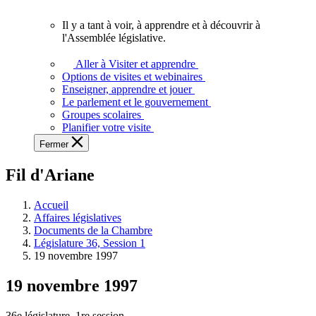
vous.
Il y a tant à voir, à apprendre et à découvrir à
Il
l'Assemblée législative.
y
a
Aller à Visiter et apprendre
tant
Options de visites et webinaires
à
Enseigner, apprendre et jouer
voir,
Le parlement et le gouvernement
à
Groupes scolaires
apprendre
Planifier votre visite
et
Fermer
à
découvrir
Fil d'Ariane
à
l'Assemblée
législative.
Accueil
Affaires législatives
Documents de la Chambre
Législature 36, Session 1
19 novembre 1997
19 novembre 1997
36e législature, 1re session