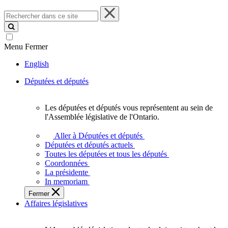
Rechercher
dans
ce
site
Menu
Fermer
English
Députées et députés
Les députées et députés vous représentent au sein de
Les
l'Assemblée législative de l'Ontario.
députées
et
Aller à Députées et députés
députés
Députées et députés actuels
vous
Toutes les députées et tous les députés
représentent
Coordonnées
au
La présidente
sein
In memoriam
de
Fermer
l'Assemblée
Affaires législatives
législative
de
l'Ontario.