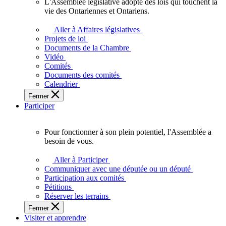
L'Assemblée législative adopte des lois qui touchent la
L'Assemblée
vie des Ontariennes et Ontariens.
législative
adopte
Aller à Affaires législatives
des
Projets de loi
lois
Documents de la Chambre
qui
Vidéo
touchent
Comités
la
Documents des comités
vie
Calendrier
des
Fermer
Ontariennes
Participer
et
Ontariens.
Pour fonctionner à son plein potentiel, l'Assemblée a
Pour
besoin de vous.
fonctionner
à
Aller à Participer
son
Communiquer avec une députée ou un député
plein
Participation aux comités
potentiel,
Pétitions
l'Assemblée
Réserver les terrains
a
Fermer
besoin
Visiter et apprendre
de