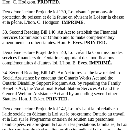
Hon. C. Hodgson.
PRINTED.
Deuxième lecture Projet de loi 139, Loi visant à promouvoir la
protection du poisson et de la faune en révisant la Loi sur la chasse
et la pêche. L'hon. C. Hodgson.
IMPRIMÉ.
33. Second Reading Bill 140, An Act to establish the Financial
Services Commission of Ontario and to make complementary
amendments to other statutes. Hon. E. Eves.
PRINTED.
Deuxième lecture Projet de loi 140, Loi créant la Commission des
services financiers de l'Ontario et apportant des modifications
complémentaires à d'autres loi. L'hon. E. Eves.
IMPRIMÉ.
34. Second Reading Bill 142, An Act to revise the law related to
Social Assistance by enacting the Ontario Works Act and the
Ontario Disability Support Program Act, by repealing the Family
Benefits Act, the Vocational Rehabilitation Services Act and the
General Welfare Assistance Act and by amending several other
Statutes. Hon. J. Ecker.
PRINTED.
Deuxième lecture Projet de loi 142, Loi révisant la loi relative à
l'aide sociale en édictant la Loi sur le programme Ontario au travail
et la Loi sur le Programme ontarien de soutien aux personnes
handicapées, en abrogeant la Loi sur les prestations familiales, la Loi
sur les services de réadaptation professionnelle et la Loi sur l'aide