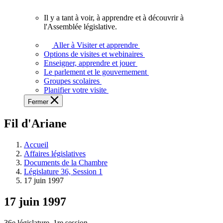
vous.
Il y a tant à voir, à apprendre et à découvrir à
Il
l'Assemblée législative.
y
a
Aller à Visiter et apprendre
tant
Options de visites et webinaires
à
Enseigner, apprendre et jouer
voir,
Le parlement et le gouvernement
à
Groupes scolaires
apprendre
Planifier votre visite
et
Fermer
à
découvrir
Fil d'Ariane
à
l'Assemblée
législative.
Accueil
Affaires législatives
Documents de la Chambre
Législature 36, Session 1
17 juin 1997
17 juin 1997
36e législature, 1re session