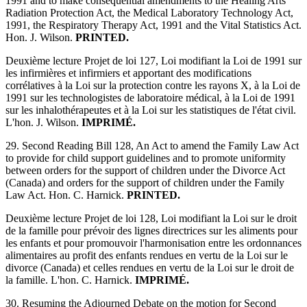
1991 and to make consequential amendments to the Healing Arts
Radiation Protection Act, the Medical Laboratory Technology Act,
1991, the Respiratory Therapy Act, 1991 and the Vital Statistics Act.
Hon. J. Wilson.
PRINTED.
Deuxième lecture Projet de loi 127, Loi modifiant la Loi de 1991 sur
les infirmières et infirmiers et apportant des modifications
corrélatives à la Loi sur la protection contre les rayons X, à la Loi de
1991 sur les technologistes de laboratoire médical, à la Loi de 1991
sur les inhalothérapeutes et à la Loi sur les statistiques de l'état civil.
L'hon. J. Wilson.
IMPRIMÉ.
29. Second Reading Bill 128, An Act to amend the Family Law Act
to provide for child support guidelines and to promote uniformity
between orders for the support of children under the Divorce Act
(Canada) and orders for the support of children under the Family
Law Act. Hon. C. Harnick.
PRINTED.
Deuxième lecture Projet de loi 128, Loi modifiant la Loi sur le droit
de la famille pour prévoir des lignes directrices sur les aliments pour
les enfants et pour promouvoir l'harmonisation entre les ordonnances
alimentaires au profit des enfants rendues en vertu de la Loi sur le
divorce (Canada) et celles rendues en vertu de la Loi sur le droit de
la famille. L'hon. C. Harnick.
IMPRIMÉ.
30. Resuming the Adjourned Debate on the motion for Second