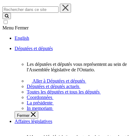
Rechercher
dans
ce
site
Menu
Fermer
English
Députées et députés
Les députées et députés vous représentent au sein de
Les
l'Assemblée législative de l'Ontario.
députées
et
Aller à Députées et députés
députés
Députées et députés actuels
vous
Toutes les députées et tous les députés
représentent
Coordonnées
au
La présidente
sein
In memoriam
de
Fermer
l'Assemblée
Affaires législatives
législative
de
l'Ontario.