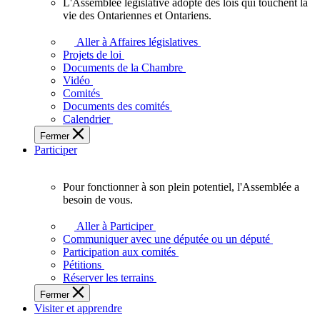
L'Assemblée législative adopte des lois qui touchent la
L'Assemblée
vie des Ontariennes et Ontariens.
législative
adopte
Aller à Affaires législatives
des
Projets de loi
lois
Documents de la Chambre
qui
Vidéo
touchent
Comités
la
Documents des comités
vie
Calendrier
des
Fermer
Ontariennes
Participer
et
Ontariens.
Pour fonctionner à son plein potentiel, l'Assemblée a
Pour
besoin de vous.
fonctionner
à
Aller à Participer
son
Communiquer avec une députée ou un député
plein
Participation aux comités
potentiel,
Pétitions
l'Assemblée
Réserver les terrains
a
Fermer
besoin
Visiter et apprendre
de