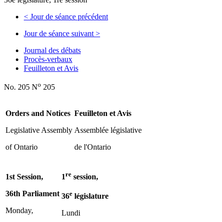
<
Jour de séance précédent
Jour de séance suivant
>
Journal des débats
Procès-verbaux
Feuilleton et Avis
o
No. 205 N
205
Orders and Notices
Feuilleton et Avis
Legislative Assembly
Assemblée législative
of Ontario
de l'Ontario
re
1st Session,
1
session,
36th Parliament
e
36
législature
Monday,
Lundi