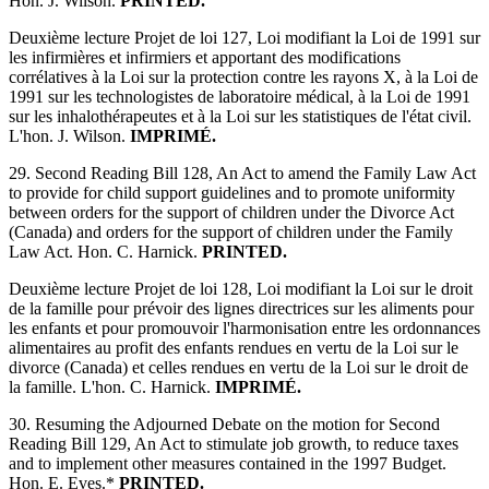
Hon. J. Wilson.
PRINTED.
Deuxième lecture Projet de loi 127, Loi modifiant la Loi de 1991 sur
les infirmières et infirmiers et apportant des modifications
corrélatives à la Loi sur la protection contre les rayons X, à la Loi de
1991 sur les technologistes de laboratoire médical, à la Loi de 1991
sur les inhalothérapeutes et à la Loi sur les statistiques de l'état civil.
L'hon. J. Wilson.
IMPRIMÉ.
29. Second Reading Bill 128, An Act to amend the Family Law Act
to provide for child support guidelines and to promote uniformity
between orders for the support of children under the Divorce Act
(Canada) and orders for the support of children under the Family
Law Act. Hon. C. Harnick.
PRINTED.
Deuxième lecture Projet de loi 128, Loi modifiant la Loi sur le droit
de la famille pour prévoir des lignes directrices sur les aliments pour
les enfants et pour promouvoir l'harmonisation entre les ordonnances
alimentaires au profit des enfants rendues en vertu de la Loi sur le
divorce (Canada) et celles rendues en vertu de la Loi sur le droit de
la famille. L'hon. C. Harnick.
IMPRIMÉ.
30. Resuming the Adjourned Debate on the motion for Second
Reading Bill 129, An Act to stimulate job growth, to reduce taxes
and to implement other measures contained in the 1997 Budget.
Hon. E. Eves.*
PRINTED.