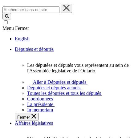
Rechercher
dans
ce
site
Menu
Fermer
English
Députées et députés
Les députées et députés vous représentent au sein de
Les
l'Assemblée législative de l'Ontario.
députées
et
Aller à Députées et députés
députés
Députées et députés actuels
vous
Toutes les députées et tous les députés
représentent
Coordonnées
au
La présidente
sein
In memoriam
de
Fermer
l'Assemblée
Affaires législatives
législative
de
l'Ontario.