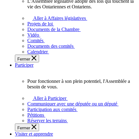
L'Assemblée législative adopte des lois qui touchent la
L'Assemblée
vie des Ontariennes et Ontariens.
législative
adopte
Aller à Affaires législatives
des
Projets de loi
lois
Documents de la Chambre
qui
Vidéo
touchent
Comités
la
Documents des comités
vie
Calendrier
des
Fermer
Ontariennes
Participer
et
Ontariens.
Pour fonctionner à son plein potentiel, l'Assemblée a
Pour
besoin de vous.
fonctionner
à
Aller à Participer
son
Communiquer avec une députée ou un député
plein
Participation aux comités
potentiel,
Pétitions
l'Assemblée
Réserver les terrains
a
Fermer
besoin
Visiter et apprendre
de