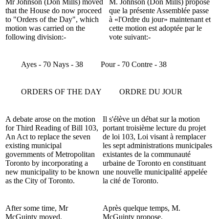
Mr Johnson (Don Mills) moved
M. Johnson (Don Mills) propose
that the House do now proceed
que la présente Assemblée passe
to "Orders of the Day", which
à «l'Ordre du jour» maintenant et
motion was carried on the
cette motion est adoptée par le
following division:-
vote suivant:-
Ayes - 70 Nays - 38
Pour - 70 Contre - 38
ORDERS OF THE DAY
ORDRE DU JOUR
A debate arose on the motion
Il s'élève un débat sur la motion
for Third Reading of Bill 103,
portant troisième lecture du projet
An Act to replace the seven
de loi 103, Loi visant à remplacer
existing municipal
les sept administrations municipales
governments of Metropolitan
existantes de la communauté
Toronto by incorporating a
urbaine de Toronto en constituant
new municipality to be known
une nouvelle municipalité appelée
as the City of Toronto.
la cité de Toronto.
After some time, Mr
Après quelque temps, M.
McGuinty moved,
McGuinty propose,