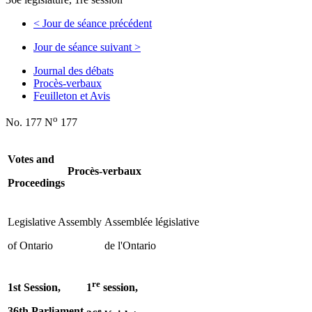
<
Jour de séance précédent
Jour de séance suivant
>
Journal des débats
Procès-verbaux
Feuilleton et Avis
o
No. 177 N
177
Votes and
Procès-verbaux
Proceedings
Legislative Assembly
Assemblée législative
of Ontario
de l'Ontario
re
1st Session,
1
session,
36th Parliament
e