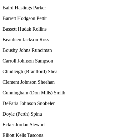
Baird Hastings Parker
Barrett Hodgson Pettit
Bassett Hudak Rollins
Beaubien Jackson Ross
Boushy Johns Runciman
Carroll Johnson Sampson
Chudleigh
(Brantford)
Shea
Clement Johnson Sheehan
Cunningham
(Don Mills)
Smith
DeFaria Johnson Snobelen
Doyle
(Perth)
Spina
Ecker Jordan Stewart
Elliott Kells Tascona