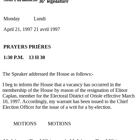
36
législature
Monday
Lundi
April 21, 1997
21 avril 1997
PRAYERS
PRIÈRES
1:30 P.M.
13 H 30
The Speaker addressed the House as follows:-
I beg to inform the House that a vacancy has occurred in the
membership of the House by reason of the resignation of Elinor
Caplan, member for the Electoral District of Oriole effective March
10, 1997. Accordingly, my warrant has been issued to the Chief
Election Officer for the issue of a writ for a by-election.
MOTIONS
MOTIONS