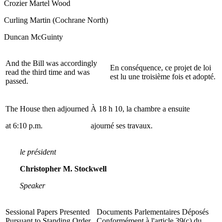
Crozier Martel Wood
Curling Martin
(Cochrane North)
Duncan McGuinty
And the Bill was accordingly
En conséquence, ce projet de loi
read the third time and was
est lu une troisième fois et adopté.
passed.
The House then adjourned
À 18 h 10, la chambre a ensuite
at 6:10 p.m.
ajourné ses travaux.
le président
Christopher M. Stockwell
Speaker
Sessional Papers Presented
Documents Parlementaires Déposés
Pursuant to Standing Order
Conformément à l'article 39(c) du