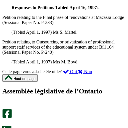
Responses to Petitions Tabled April 16, 1997
:-
Petition relating to the Final phase of renovations at Macassa Lodge
(Sessional Paper No. P-233):
(Tabled April 1, 1997) Ms S. Martel.
Petition relating to Outsourcing or privatization of professional
support staff services of the educational system under Bill 104
(Sessional Paper No. P-240):
(Tabled April 1, 1997) Mrs M. Boyd.
,
,
Cette page vous a-t-elle été utile?
Oui
Non
cette
cette
Haut de page
page
page
m’a
ne
Assemblée législative de l’Ontario
été
m’a
utile.
pas
Un
été
sondage
utile.
facultatif
Un
s’ouvre
sondage
dans
facultatif
un
s’ouvre