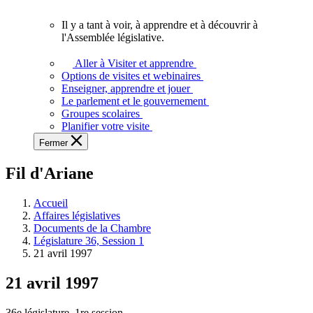
vous.
Il y a tant à voir, à apprendre et à découvrir à
Il
l'Assemblée législative.
y
a
Aller à Visiter et apprendre
tant
Options de visites et webinaires
à
Enseigner, apprendre et jouer
voir,
Le parlement et le gouvernement
à
Groupes scolaires
apprendre
Planifier votre visite
et
Fermer
à
découvrir
Fil d'Ariane
à
l'Assemblée
législative.
Accueil
Affaires législatives
Documents de la Chambre
Législature 36, Session 1
21 avril 1997
21 avril 1997
36e législature, 1re session