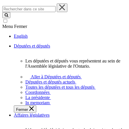
Rechercher
dans
ce
site
Menu
Fermer
English
Députées et députés
Les députées et députés vous représentent au sein de
Les
l'Assemblée législative de l'Ontario.
députées
et
Aller à Députées et députés
députés
Députées et députés actuels
vous
Toutes les députées et tous les députés
représentent
Coordonnées
au
La présidente
sein
In memoriam
de
Fermer
l'Assemblée
Affaires législatives
législative
de
l'Ontario.