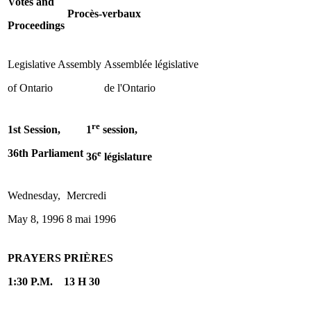
Votes and
Procès-verbaux
Proceedings
Legislative Assembly
Assemblée législative
of Ontario
de l'Ontario
re
1st Session,
1
session,
36th Parliament
e
36
législature
Wednesday,
Mercredi
May 8, 1996
8 mai 1996
PRAYERS
PRIÈRES
1:30 P.M.
13 H 30