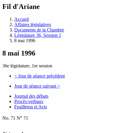
à
Fil d'Ariane
découvrir
à
l'Assemblée
Accueil
législative.
Affaires législatives
Documents de la Chambre
Législature 36, Session 1
8 mai 1996
8 mai 1996
36e législature, 1re session
<
Jour de séance précédent
Jour de séance suivant
>
Journal des débats
Procès-verbaux
Feuilleton et Avis
o
No. 71 N
71