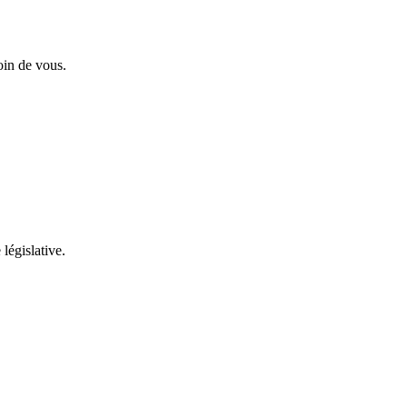
oin de vous.
 législative.