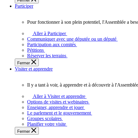
Fermer
des
Participer
Ontariennes
et
Ontariens.
Pour fonctionner à son plein potentiel, l'Assemblée a bes
Pour
fonctionner
Aller à Participer
à
Communiquer avec une députée ou un député
son
Participation aux comités
plein
Pétitions
potentiel,
Réserver les terrains
l'Assemblée
Fermer
a
Visiter et apprendre
besoin
de
vous.
Il y a tant à voir, à apprendre et à découvrir à l'Assemblée
Il
y
Aller à Visiter et apprendre
a
Options de visites et webinaires
tant
Enseigner, apprendre et jouer
à
Le parlement et le gouvernement
voir,
Groupes scolaires
à
Planifier votre visite
apprendre
Fermer
et