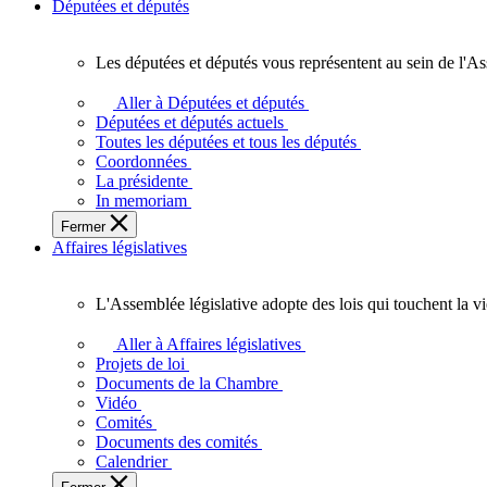
Députées et députés
Les députées et députés vous représentent au sein de l'As
Les
députées
Aller à Députées et députés
et
Députées et députés actuels
députés
Toutes les députées et tous les députés
vous
Coordonnées
représentent
La présidente
au
In memoriam
sein
Fermer
de
Affaires législatives
l'Assemblée
législative
de
L'Assemblée législative adopte des lois qui touchent la v
l'Ontario.
L'Assemblée
législative
Aller à Affaires législatives
adopte
Projets de loi
des
Documents de la Chambre
lois
Vidéo
qui
Comités
touchent
Documents des comités
la
Calendrier
vie