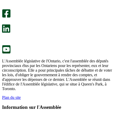
Un
été
sondage
utile.
facultatif
Un
s’ouvre
sondage
dans
facultatif
un
s’ouvre
nouvel
dans
onglet.
un
nouvel
onglet.
L'Assemblée législative de l'Ontario, c'est l'assemblée des députés
provinciaux élus par les Ontariens pour les représenter, eux et leur
circonscription. Elle a pour principales tâches de débattre et de voter
les lois, d'obliger le gouvernement à rendre des comptes, et
d'approuver les dépenses de ce dernier. L'Assemblée se réunit dans
l'édifice de l'Assemblée législative, qui se situe à Queen's Park, à
Toronto.
Plan du site
Information sur l'Assemblée