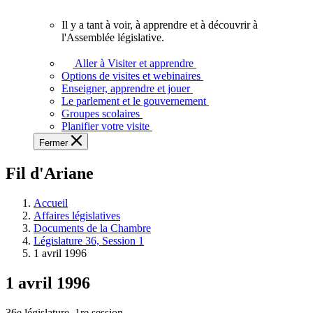
vous.
Il y a tant à voir, à apprendre et à découvrir à
Il
l'Assemblée législative.
y
a
Aller à Visiter et apprendre
tant
Options de visites et webinaires
à
Enseigner, apprendre et jouer
voir,
Le parlement et le gouvernement
à
Groupes scolaires
apprendre
Planifier votre visite
et
Fermer
à
découvrir
Fil d'Ariane
à
l'Assemblée
législative.
Accueil
Affaires législatives
Documents de la Chambre
Législature 36, Session 1
1 avril 1996
1 avril 1996
36e législature, 1re session