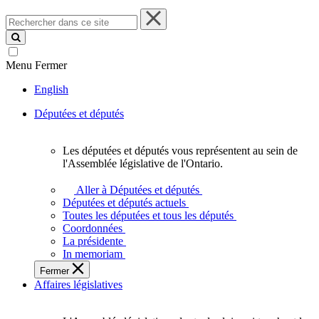
Rechercher
dans
ce
site
Menu
Fermer
English
Députées et députés
Les députées et députés vous représentent au sein de
Les
l'Assemblée législative de l'Ontario.
députées
et
Aller à Députées et députés
députés
Députées et députés actuels
vous
Toutes les députées et tous les députés
représentent
Coordonnées
au
La présidente
sein
In memoriam
de
Fermer
l'Assemblée
Affaires législatives
législative
de
l'Ontario.