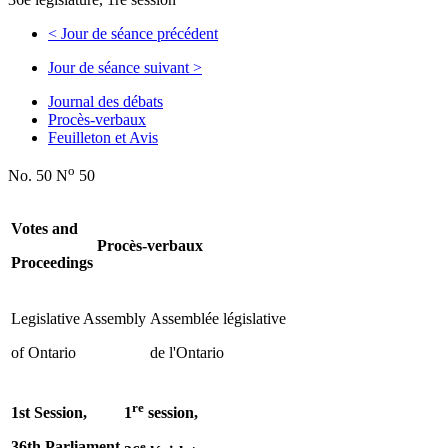
<
Jour de séance précédent
Jour de séance suivant
>
Journal des débats
Procès-verbaux
Feuilleton et Avis
o
No. 50 N
50
Votes and
Procès-verbaux
Proceedings
Legislative Assembly
Assemblée législative
of Ontario
de l'Ontario
re
1st Session,
1
session,
36th Parliament
e