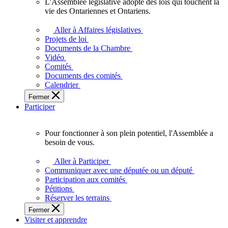
L'Assemblée législative adopte des lois qui touchent la
L'Assemblée
vie des Ontariennes et Ontariens.
législative
adopte
Aller à Affaires législatives
des
Projets de loi
lois
Documents de la Chambre
qui
Vidéo
touchent
Comités
la
Documents des comités
vie
Calendrier
des
Fermer
Ontariennes
Participer
et
Ontariens.
Pour fonctionner à son plein potentiel, l'Assemblée a
Pour
besoin de vous.
fonctionner
à
Aller à Participer
son
Communiquer avec une députée ou un député
plein
Participation aux comités
potentiel,
Pétitions
l'Assemblée
Réserver les terrains
a
Fermer
besoin
Visiter et apprendre
de