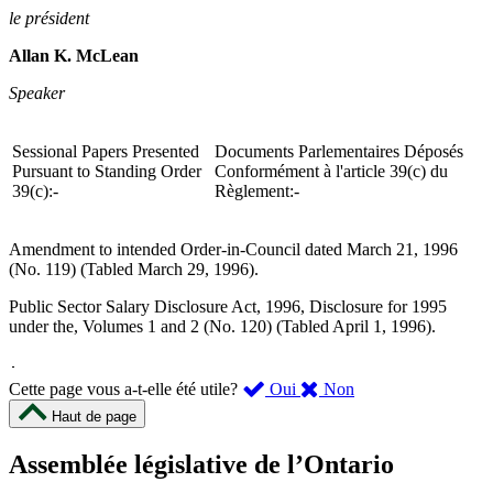
le président
Allan K. McLean
Speaker
Sessional Papers Presented
Documents Parlementaires Déposés
Pursuant to Standing Order
Conformément à l'article 39(c) du
39(c):-
Règlement:-
Amendment to intended Order-in-Council dated March 21, 1996
(No. 119) (Tabled March 29, 1996).
Public Sector Salary Disclosure Act, 1996, Disclosure for 1995
under the, Volumes 1 and 2 (No. 120) (Tabled April 1, 1996).
,
,
Cette page vous a-t-elle été utile?
Oui
Non
cette
cette
Haut de page
page
page
m’a
ne
Assemblée législative de l’Ontario
été
m’a
utile.
pas