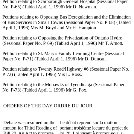
Petition relating to Scarborough General Hospital (Sessional Paper
No. P-65) (Tabled April 1, 1996) Mr D. Newman.
Petitions relating to Opposing Bus Deregulation and the Elimination
of Bus Services in Small Towns (Sessional Paper No. P-68) (Tabled
April 1, 1996) Mrs M. Boyd and Mr H. Hampton.
Petition relating to Opposing the Privatization of Ontario Hydro
(Sessional Paper No. P-69) (Tabled April 1, 1996) Mr T. Arnott.
Petition relating to St. Mary's Family Learning Centre (Sessional
Paper No. P-71) (Tabled April 1, 1996) Mr D. Duncan.
Petition relating to Twenty Road/Highway #6 (Sessional Paper No.
P-72) (Tabled April 1, 1996) Mrs L. Ross.
Petition relating to the Mohawks of Tyendinaga (Sessional Paper
No. P-73) (Tabled April 1, 1996) Mr G. Fox.
ORDERS OF THE DAY
ORDRE DU JOUR
Debate was resumed on the
Le débat reprend sur la motion
motion for Third Reading of
portant troisième lecture du projet de
Bill 20, An Act to promote
loi 20, Loi visant à promouvoir la