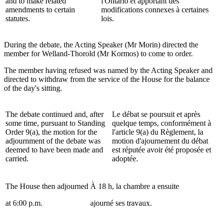
and to make related
l'Ontario et apportant des
amendments to certain
modifications connexes à certaines
statutes.
lois.
During the debate, the Acting Speaker (Mr Morin) directed the
member for Welland-Thorold (Mr Kormos) to come to order.
The member having refused was named by the Acting Speaker and
directed to withdraw from the service of the House for the balance
of the day's sitting.
The debate continued and, after
Le débat se poursuit et après
some time, pursuant to Standing
quelque temps, conformément à
Order 9(a), the motion for the
l'article 9(a) du Règlement, la
adjournment of the debate was
motion d'ajournement du débat
deemed to have been made and
est réputée avoir été proposée et
carried.
adoptée.
The House then adjourned
À 18 h, la chambre a ensuite
at 6:00 p.m.
ajourné ses travaux.