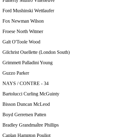
Flaherty Munro Villeneuve
Ford Mushinski Wettlaufer
Fox Newman Wilson
Froese North Witmer
Galt O'Toole Wood
Gilchrist Ouellette (London South)
Grimmett Palladini Young
Guzzo Parker
NAYS / CONTRE - 34
Bartolucci Curling McGuinty
Bisson Duncan McLeod
Boyd Gerretsen Patten
Bradley Grandmaître Phillips
Caplan Hampton Pouliot