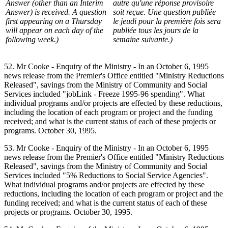
Answer (other than an Interim
autre qu'une réponse provisoire
Answer) is received. A question
soit reçue. Une question publiée
first appearing on a Thursday
le jeudi pour la première fois sera
will appear on each day of the
publiée tous les jours de la
following week.)
semaine suivante.)
52. Mr Cooke - Enquiry of the Ministry - In an October 6, 1995
news release from the Premier's Office entitled "Ministry Reductions
Released", savings from the Ministry of Community and Social
Services included "jobLink - Freeze 1995-96 spending". What
individual programs and/or projects are effected by these reductions,
including the location of each program or project and the funding
received; and what is the current status of each of these projects or
programs. October 30, 1995.
53. Mr Cooke - Enquiry of the Ministry - In an October 6, 1995
news release from the Premier's Office entitled "Ministry Reductions
Released", savings from the Ministry of Community and Social
Services included "5% Reductions to Social Service Agencies".
What individual programs and/or projects are effected by these
reductions, including the location of each program or project and the
funding received; and what is the current status of each of these
projects or programs. October 30, 1995.