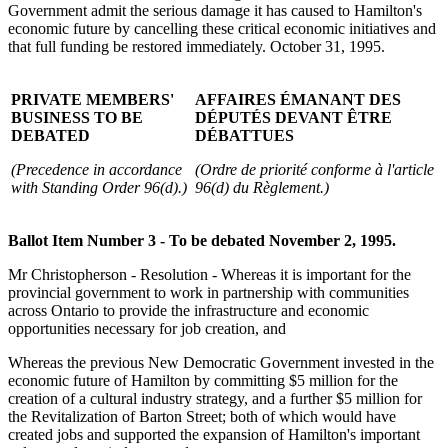
Government admit the serious damage it has caused to Hamilton's
economic future by cancelling these critical economic initiatives and
that full funding be restored immediately. October 31, 1995.
PRIVATE MEMBERS'
AFFAIRES ÉMANANT DES
BUSINESS TO BE
DÉPUTÉS DEVANT ÊTRE
DEBATED
DÉBATTUES
(Precedence in accordance
(Ordre de priorité conforme à l'article
with Standing Order 96(d).)
96(d) du Règlement.)
Ballot Item Number 3 - To be debated November 2, 1995.
Mr Christopherson - Resolution - Whereas it is important for the
provincial government to work in partnership with communities
across Ontario to provide the infrastructure and economic
opportunities necessary for job creation, and
Whereas the previous New Democratic Government invested in the
economic future of Hamilton by committing $5 million for the
creation of a cultural industry strategy, and a further $5 million for
the Revitalization of Barton Street; both of which would have
created jobs and supported the expansion of Hamilton's important