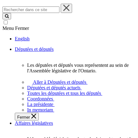
Rechercher
dans
ce
site
Menu
Fermer
English
Députées et députés
Les députées et députés vous représentent au sein de
Les
l'Assemblée législative de l'Ontario.
députées
et
Aller à Députées et députés
députés
Députées et députés actuels
vous
Toutes les députées et tous les députés
représentent
Coordonnées
au
La présidente
sein
In memoriam
de
Fermer
l'Assemblée
Affaires législatives
législative
de
l'Ontario.