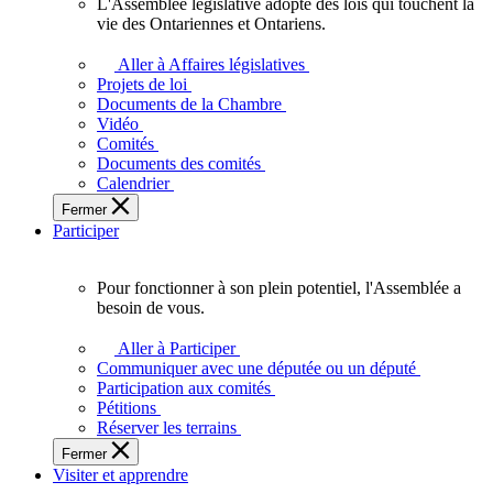
L'Assemblée législative adopte des lois qui touchent la
L'Assemblée
vie des Ontariennes et Ontariens.
législative
adopte
Aller à Affaires législatives
des
Projets de loi
lois
Documents de la Chambre
qui
Vidéo
touchent
Comités
la
Documents des comités
vie
Calendrier
des
Fermer
Ontariennes
Participer
et
Ontariens.
Pour fonctionner à son plein potentiel, l'Assemblée a
Pour
besoin de vous.
fonctionner
à
Aller à Participer
son
Communiquer avec une députée ou un député
plein
Participation aux comités
potentiel,
Pétitions
l'Assemblée
Réserver les terrains
a
Fermer
besoin
Visiter et apprendre
de