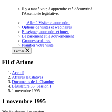
vous.
Il y a tant à voir, à apprendre et à découvrir à
Il
l'Assemblée législative.
y
a
Aller à Visiter et apprendre
tant
Options de visites et webinaires
à
Enseigner, apprendre et jouer
voir,
Le parlement et le gouvernement
à
Groupes scolaires
apprendre
Planifier votre visite
et
Fermer
à
découvrir
Fil d'Ariane
à
l'Assemblée
législative.
Accueil
Affaires législatives
Documents de la Chambre
Législature 36, Session 1
1 novembre 1995
1 novembre 1995
36e législature, 1re session