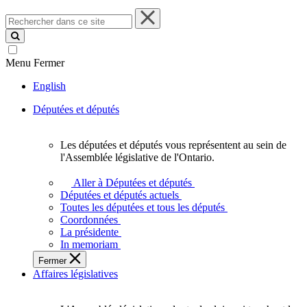
Rechercher
dans
ce
site
Menu
Fermer
English
Députées et députés
Les députées et députés vous représentent au sein de
Les
l'Assemblée législative de l'Ontario.
députées
et
Aller à Députées et députés
députés
Députées et députés actuels
vous
Toutes les députées et tous les députés
représentent
Coordonnées
au
La présidente
sein
In memoriam
de
Fermer
l'Assemblée
Affaires législatives
législative
de
l'Ontario.