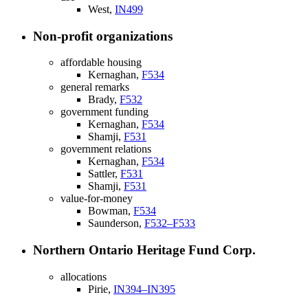
West,
IN499
Non-profit organizations
affordable housing
Kernaghan,
F534
general remarks
Brady,
F532
government funding
Kernaghan,
F534
Shamji,
F531
government relations
Kernaghan,
F534
Sattler,
F531
Shamji,
F531
value-for-money
Bowman,
F534
Saunderson,
F532–F533
Northern Ontario Heritage Fund Corp.
allocations
Pirie,
IN394–IN395