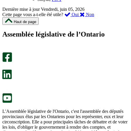
Dernière mise à jour
Vendredi, juin 05, 2026
,
,
Cette page vous a-t-elle été utile?
Oui
Non
cette
cette
Haut de page
page
page
m’a
ne
Assemblée législative de l’Ontario
été
m’a
utile.
pas
Un
été
sondage
utile.
facultatif
Un
s’ouvre
sondage
dans
facultatif
un
s’ouvre
nouvel
dans
onglet.
un
nouvel
onglet.
L'Assemblée législative de l'Ontario, c'est l'assemblée des députés
provinciaux élus par les Ontariens pour les représenter, eux et leur
circonscription. Elle a pour principales tâches de débattre et de voter
les lois, d'obliger le gouvernement à rendre des comptes, et