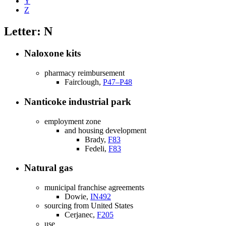
Y
Z
Letter: N
Naloxone kits
pharmacy reimbursement
Fairclough,
P47–P48
Nanticoke industrial park
employment zone
and housing development
Brady,
F83
Fedeli,
F83
Natural gas
municipal franchise agreements
Dowie,
IN492
sourcing from United States
Cerjanec,
F205
use