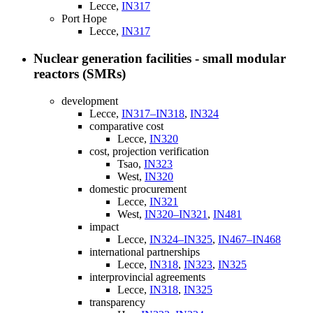
Lecce,
IN317
Port Hope
Lecce,
IN317
Nuclear generation facilities - small modular
reactors (SMRs)
development
Lecce,
IN317–IN318
,
IN324
comparative cost
Lecce,
IN320
cost, projection verification
Tsao,
IN323
West,
IN320
domestic procurement
Lecce,
IN321
West,
IN320–IN321
,
IN481
impact
Lecce,
IN324–IN325
,
IN467–IN468
international partnerships
Lecce,
IN318
,
IN323
,
IN325
interprovincial agreements
Lecce,
IN318
,
IN325
transparency