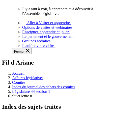
vous.
Il y a tant à voir, à apprendre et à découvrir à
Il
l'Assemblée législative.
y
a
Aller à Visiter et apprendre
tant
Options de visites et webinaires
à
Enseigner, apprendre et jouer
voir,
Le parlement et le gouvernement
à
Groupes scolaires
apprendre
Planifier votre visite
et
Fermer
à
découvrir
Fil d'Ariane
à
l'Assemblée
législative.
Accueil
Affaires législatives
Comités
Index du journal des debats des comites
Législature 44 session 1
Sujet lettre n
Index des sujets traités