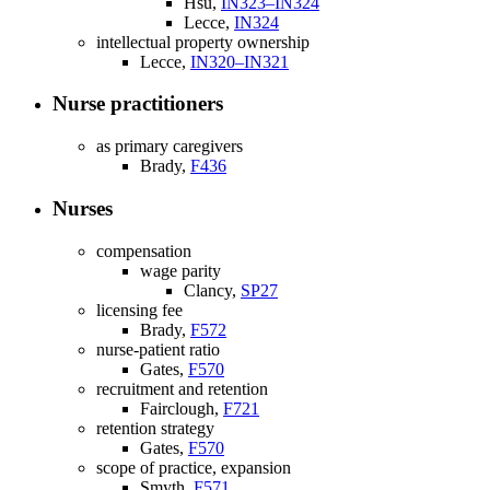
Hsu,
IN323–IN324
Lecce,
IN324
intellectual property ownership
Lecce,
IN320–IN321
Nurse practitioners
as primary caregivers
Brady,
F436
Nurses
compensation
wage parity
Clancy,
SP27
licensing fee
Brady,
F572
nurse-patient ratio
Gates,
F570
recruitment and retention
Fairclough,
F721
retention strategy
Gates,
F570
scope of practice, expansion
Smyth,
F571