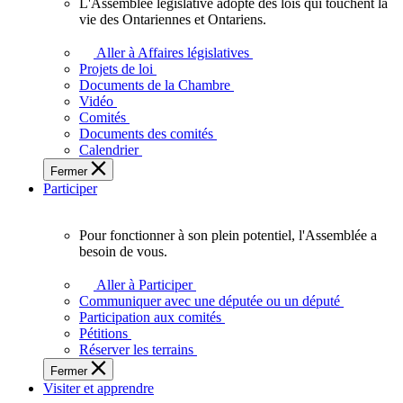
L'Assemblée législative adopte des lois qui touchent la
L'Assemblée
vie des Ontariennes et Ontariens.
législative
adopte
Aller à Affaires législatives
des
Projets de loi
lois
Documents de la Chambre
qui
Vidéo
touchent
Comités
la
Documents des comités
vie
Calendrier
des
Fermer
Ontariennes
Participer
et
Ontariens.
Pour fonctionner à son plein potentiel, l'Assemblée a
Pour
besoin de vous.
fonctionner
à
Aller à Participer
son
Communiquer avec une députée ou un député
plein
Participation aux comités
potentiel,
Pétitions
l'Assemblée
Réserver les terrains
a
Fermer
besoin
Visiter et apprendre
de