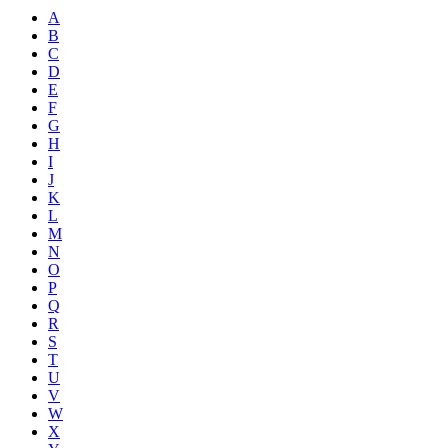
A
B
C
D
E
F
G
H
I
J
K
L
M
N
O
P
Q
R
S
T
U
V
W
X