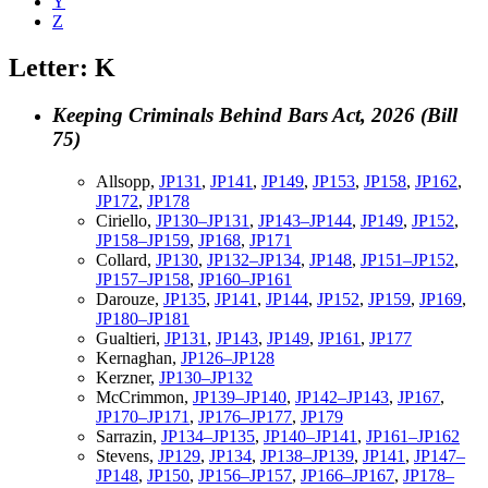
Y
Z
Letter: K
Keeping Criminals Behind Bars Act, 2026 (Bill
75)
Allsopp,
JP131
,
JP141
,
JP149
,
JP153
,
JP158
,
JP162
,
JP172
,
JP178
Ciriello,
JP130–JP131
,
JP143–JP144
,
JP149
,
JP152
,
JP158–JP159
,
JP168
,
JP171
Collard,
JP130
,
JP132–JP134
,
JP148
,
JP151–JP152
,
JP157–JP158
,
JP160–JP161
Darouze,
JP135
,
JP141
,
JP144
,
JP152
,
JP159
,
JP169
,
JP180–JP181
Gualtieri,
JP131
,
JP143
,
JP149
,
JP161
,
JP177
Kernaghan,
JP126–JP128
Kerzner,
JP130–JP132
McCrimmon,
JP139–JP140
,
JP142–JP143
,
JP167
,
JP170–JP171
,
JP176–JP177
,
JP179
Sarrazin,
JP134–JP135
,
JP140–JP141
,
JP161–JP162
Stevens,
JP129
,
JP134
,
JP138–JP139
,
JP141
,
JP147–
JP148
,
JP150
,
JP156–JP157
,
JP166–JP167
,
JP178–