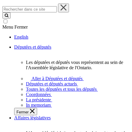
Rechercher
dans
ce
site
Menu
Fermer
English
Députées et députés
Les députées et députés vous représentent au sein de
Les
l'Assemblée législative de l'Ontario.
députées
et
Aller à Députées et députés
députés
Députées et députés actuels
vous
Toutes les députées et tous les députés
représentent
Coordonnées
au
La présidente
sein
In memoriam
de
Fermer
l'Assemblée
Affaires législatives
législative
de
l'Ontario.