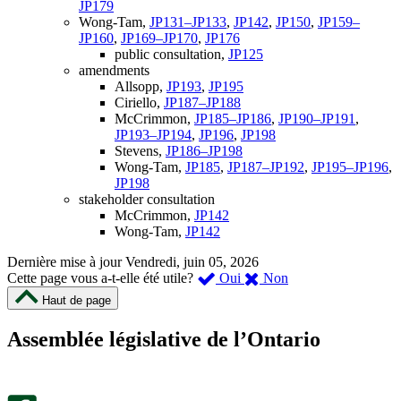
JP179
Wong-Tam,
JP131–JP133
,
JP142
,
JP150
,
JP159–
JP160
,
JP169–JP170
,
JP176
public consultation,
JP125
amendments
Allsopp,
JP193
,
JP195
Ciriello,
JP187–JP188
McCrimmon,
JP185–JP186
,
JP190–JP191
,
JP193–JP194
,
JP196
,
JP198
Stevens,
JP186–JP198
Wong-Tam,
JP185
,
JP187–JP192
,
JP195–JP196
,
JP198
stakeholder consultation
McCrimmon,
JP142
Wong-Tam,
JP142
Dernière mise à jour
Vendredi, juin 05, 2026
,
,
Cette page vous a-t-elle été utile?
Oui
Non
cette
cette
Haut de page
page
page
m’a
ne
Assemblée législative de l’Ontario
été
m’a
utile.
pas
Un
été
sondage
utile.