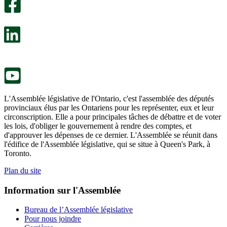
facultatif
Un
s’ouvre
sondage
dans
facultatif
un
s’ouvre
nouvel
dans
onglet.
un
nouvel
onglet.
L'Assemblée législative de l'Ontario, c'est l'assemblée des députés
provinciaux élus par les Ontariens pour les représenter, eux et leur
circonscription. Elle a pour principales tâches de débattre et de voter
les lois, d'obliger le gouvernement à rendre des comptes, et
d'approuver les dépenses de ce dernier. L'Assemblée se réunit dans
l'édifice de l'Assemblée législative, qui se situe à Queen's Park, à
Toronto.
Plan du site
Information sur l'Assemblée
Bureau de l’Assemblée législative
Pour nous joindre