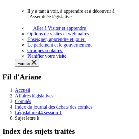
vous.
Il y a tant à voir, à apprendre et à découvrir à
Il
l'Assemblée législative.
y
a
Aller à Visiter et apprendre
tant
Options de visites et webinaires
à
Enseigner, apprendre et jouer
voir,
Le parlement et le gouvernement
à
Groupes scolaires
apprendre
Planifier votre visite
et
Fermer
à
découvrir
Fil d'Ariane
à
l'Assemblée
législative.
Accueil
Affaires législatives
Comités
Index du journal des debats des comites
Législature 44 session 1
Sujet lettre k
Index des sujets traités