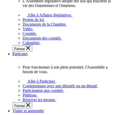
L'Assemblée législative adopte des lois qui touchent la
L'Assemblée
vie des Ontariennes et Ontariens.
législative
adopte
Aller à Affaires législatives
des
Projets de loi
lois
Documents de la Chambre
qui
Vidéo
touchent
Comités
la
Documents des comités
vie
Calendrier
des
Fermer
Ontariennes
Participer
et
Ontariens.
Pour fonctionner à son plein potentiel, l'Assemblée a
Pour
besoin de vous.
fonctionner
à
Aller à Participer
son
Communiquer avec une députée ou un député
plein
Participation aux comités
potentiel,
Pétitions
l'Assemblée
Réserver les terrains
a
Fermer
besoin
Visiter et apprendre
de