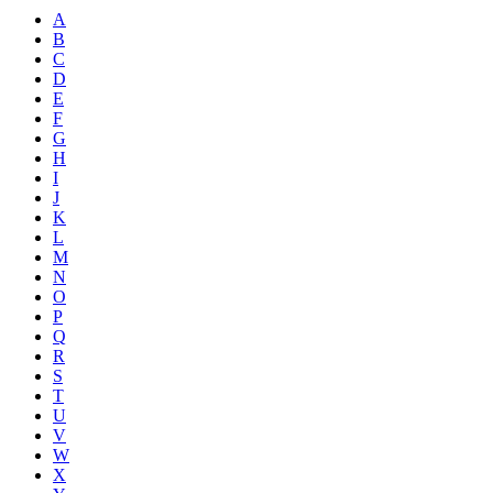
A
B
C
D
E
F
G
H
I
J
K
L
M
N
O
P
Q
R
S
T
U
V
W
X