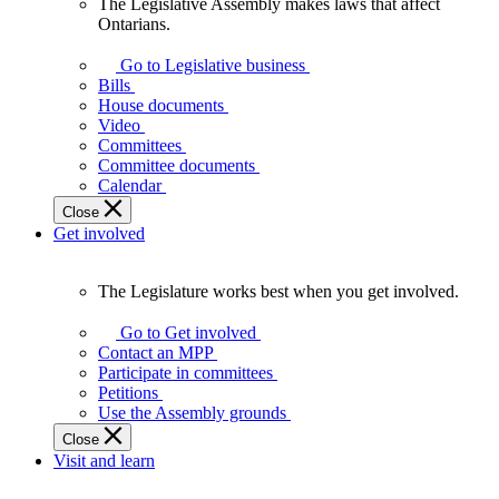
The Legislative Assembly makes laws that affect
The
Ontarians.
Legislative
Assembly
Go to Legislative business
makes
Bills
laws
House documents
that
Video
affect
Committees
Ontarians.
Committee documents
Calendar
Close
Get involved
The Legislature works best when you get involved.
The
Legislature
Go to Get involved
works
Contact an MPP
best
Participate in committees
when
Petitions
you
Use the Assembly grounds
get
Close
involved.
Visit and learn