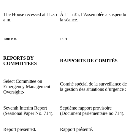
The House recessed at 11:35
À 11 h 35, l’Assemblée a suspendu
a.m.
la séance.
1:00 P.M.
13 H
REPORTS BY
RAPPORTS DE COMITÉS
COMMITTEES
Select Committee on
Comité spécial de la surveillance de
Emergency Management
la gestion des situations d’urgence :-
Oversight:-
Seventh Interim Report
Septième rapport provisoire
(Sessional Paper No. 714).
(Document parlementaire no 714).
Report presented.
Rapport présenté.