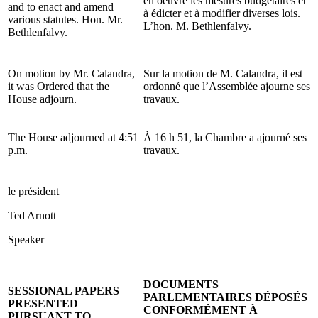
en oeuvre les mesures budgétaires et
and to enact and amend
à édicter et à modifier diverses lois.
various statutes. Hon. Mr.
L
’hon. M. Bethlenfalvy.
Bethlenfalvy.
On motion by Mr. Calandra,
Sur la motion de M. Calandra, il est
it was Ordered that the
ordonné que l’Assemblée ajourne ses
House adjourn.
travaux.
The House adjourned at 4:51
À 16 h 51, la Chambre a ajourné ses
p.m.
travaux.
le président
Ted Arnott
Speaker
DOCUMENTS
SESSIONAL PAPERS
PARLEMENTAIRES DÉPOSÉS
PRESENTED
CONFORMÉMENT À
PURSUANT TO