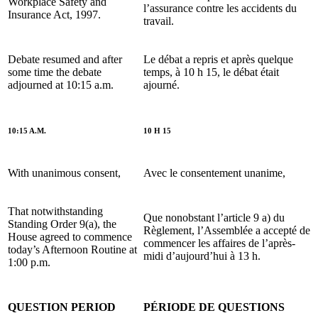
Workplace Safety and
l’assurance contre les accidents du
Insurance Act, 1997.
travail.
Debate resumed and after
Le débat a repris et après quelque
some time the debate
temps, à 10 h 15, le débat était
adjourned at 10:15 a.m.
ajourné.
10:15 A.M.
10 H 15
With unanimous consent,
Avec le consentement unanime,
That notwithstanding
Que nonobstant l’article 9 a) du
Standing Order 9(a), the
Règlement, l’Assemblée a accepté de
House agreed to commence
commencer les affaires de l’après-
today’s Afternoon Routine at
midi d’aujourd’hui à 13 h.
1:00 p.m.
QUESTION PERIOD
PÉRIODE DE QUESTIONS