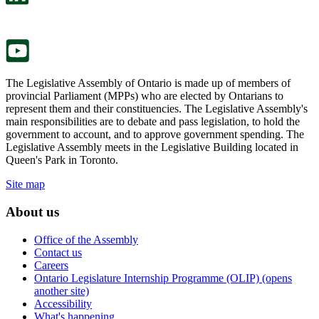
a
in
new
a
tab.
new
tab.
The Legislative Assembly of Ontario is made up of members of
provincial Parliament (MPPs) who are elected by Ontarians to
represent them and their constituencies. The Legislative Assembly's
main responsibilities are to debate and pass legislation, to hold the
government to account, and to approve government spending. The
Legislative Assembly meets in the Legislative Building located in
Queen's Park in Toronto.
Site map
About us
Office of the Assembly
Contact us
Careers
Ontario Legislature Internship Programme (OLIP) (opens
another site)
Accessibility
What's happening