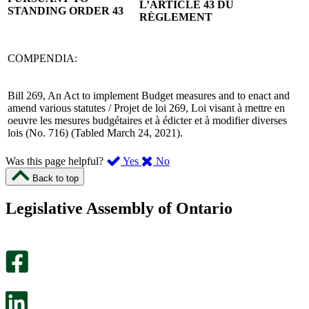
L’ARTICLE 43 DU
STANDING ORDER 43
RÈGLEMENT
COMPENDIA:
Bill 269, An Act to implement Budget measures and to enact and
amend various statutes / Projet de loi 269, Loi visant à mettre en
oeuvre les mesures budgétaires et à édicter et à modifier diverses
lois (No. 716) (Tabled March 24, 2021).
,
,
Was this page helpful?
Yes
No
I
I
Back to top
found
didn’t
this
find
Legislative Assembly of Ontario
page
this
helpful.
page
An
helpful.
optional
An
survey
optional
will
survey
open
will
in
open