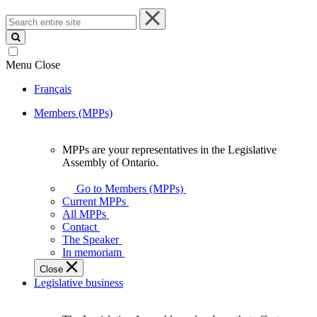
Search
entire
site
Menu
Close
Français
Members (MPPs)
MPPs are your representatives in the Legislative
MPPs
Assembly of Ontario.
are
your
Go to Members (MPPs)
representatives
Current MPPs
in
All MPPs
the
Contact
Legislative
The Speaker
Assembly
In memoriam
of
Close
Ontario.
Legislative business