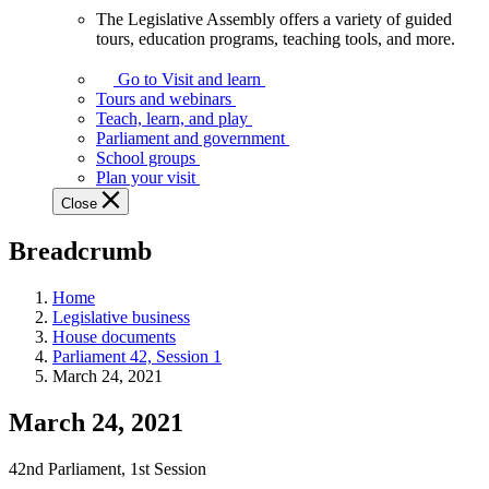
The Legislative Assembly offers a variety of guided
The
tours, education programs, teaching tools, and more.
Legislative
Assembly
Go to Visit and learn
offers
Tours and webinars
a
Teach, learn, and play
variety
Parliament and government
of
School groups
guided
Plan your visit
tours,
Close
education
programs,
Breadcrumb
teaching
tools,
and
Home
more.
Legislative business
House documents
Parliament 42, Session 1
March 24, 2021
March 24, 2021
42nd Parliament, 1st Session