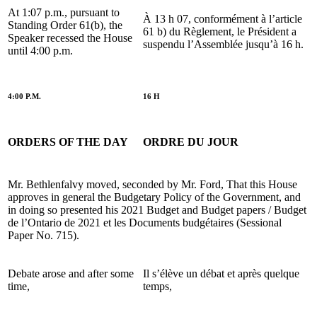
At 1:07 p.m., pursuant to
À 13 h 07, conformément à l’article
Standing Order 61(b), the
61 b) du Règlement, le Président a
Speaker recessed the House
suspendu l’Assemblée jusqu’à 16 h.
until 4:00 p.m.
4:00 P.M.
16 H
ORDERS OF THE DAY
ORDRE DU JOUR
Mr. Bethlenfalvy moved, seconded by Mr. Ford, That this House
approves in general the Budgetary Policy of the Government, and
in doing so presented his 2021 Budget and Budget papers / Budget
de l’Ontario de 2021 et les Documents budgétaires (Sessional
Paper No. 715).
Debate arose and after some
Il s’élève un débat et après quelque
time,
temps,