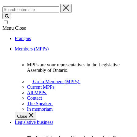
Search
entire
site
Menu
Close
Français
Members (MPPs)
MPPs are your representatives in the Legislative
MPPs
Assembly of Ontario.
are
your
Go to Members (MPPs)
representatives
Current MPPs
in
All MPPs
the
Contact
Legislative
The Speaker
Assembly
In memoriam
of
Close
Ontario.
Legislative business