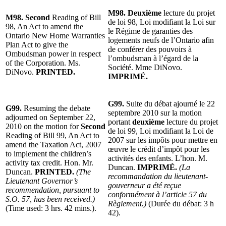
M98. Deuxième
lecture du projet
M98. Second
Reading of Bill
de loi 98, Loi modifiant la Loi sur
98, An Act to amend the
le Régime de garanties des
Ontario New Home Warranties
logements neufs de l’Ontario afin
Plan Act to give the
de conférer des pouvoirs à
Ombudsman power in respect
l’ombudsman à l’égard de la
of the Corporation. Ms.
Société. Mme DiNovo.
DiNovo.
PRINTED.
IMPRIMÉ.
G99.
Suite du débat ajourné le 22
G99.
Resuming the debate
septembre 2010 sur la motion
adjourned on September 22,
portant
deuxième
lecture du projet
2010 on the motion for
Second
de loi 99, Loi modifiant la Loi de
Reading of Bill 99, An Act to
2007 sur les impôts pour mettre en
amend the Taxation Act, 2007
œuvre le crédit d’impôt pour les
to implement the children’s
activités des enfants. L’hon. M.
activity tax credit. Hon. Mr.
Duncan.
IMPRIMÉ.
(La
Duncan.
PRINTED.
(The
recommandation du lieutenant-
Lieutenant Governor’s
gouverneur a été reçue
recommendation, pursuant to
conformément à l’article 57 du
S.O. 57, has been received.)
Règlement.)
(Durée du débat: 3 h
(Time used: 3 hrs. 42 mins.).
42).