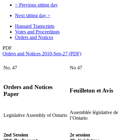
<
Previous sitting day
Next sitting day
>
Hansard Transcripts
Votes and Proceedings
Orders and Notices
PDF
Orders and Notices 2010-Sep-27 (PDF)
No. 47
No 47
Orders and Notices
Feuilleton et Avis
Paper
Assemblée législative de
Legislative Assembly of Ontario
l’Ontario
2nd Session
2e session