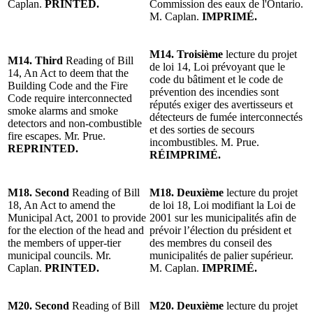
Caplan.
PRINTED.
Commission des eaux de l'Ontario.
M. Caplan.
IMPRIMÉ.
M14.
Troisième
lecture du projet
M14.
Third
Reading of Bill
de loi 14, Loi prévoyant que le
14, An Act to deem that the
code du bâtiment et le code de
Building Code and the Fire
prévention des incendies sont
Code require interconnected
réputés exiger des avertisseurs et
smoke alarms and smoke
détecteurs de fumée interconnectés
detectors and non-combustible
et des sorties de secours
fire escapes. Mr. Prue.
incombustibles. M. Prue.
REPRINTED.
RÉIMPRIMÉ.
M18. Second
Reading of Bill
M18. Deuxième
lecture du projet
18, An Act to amend the
de loi 18, Loi modifiant la Loi de
Municipal Act, 2001 to provide
2001 sur les municipalités afin de
for the election of the head and
prévoir l’élection du président et
the members of upper-tier
des membres du conseil des
municipal councils. Mr.
municipalités de palier supérieur.
Caplan.
PRINTED.
M. Caplan.
IMPRIMÉ.
M20. Second
Reading of Bill
M20. Deuxième
lecture du projet