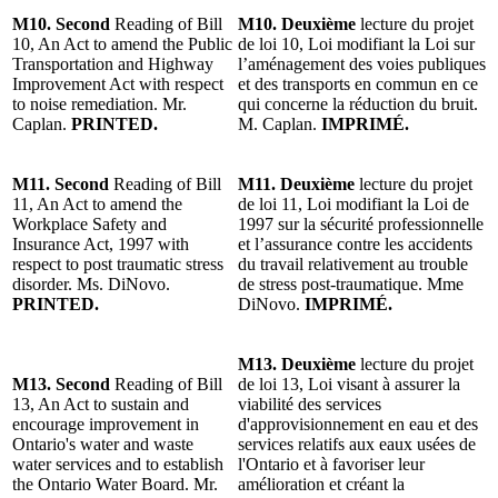
M10. Second
Reading of Bill
M10.
Deuxième
lecture du projet
10, An Act to amend the Public
de loi 10, Loi modifiant la Loi sur
Transportation and Highway
l’aménagement des voies publiques
Improvement Act with respect
et des transports en commun en ce
to noise remediation. Mr.
qui concerne la réduction du bruit.
Caplan.
PRINTED.
M. Caplan.
IMPRIMÉ.
M11. Second
Reading of Bill
M11.
Deuxième
lecture du projet
11, An Act to amend the
de loi 11, Loi modifiant la Loi de
Workplace Safety and
1997 sur la sécurité professionnelle
Insurance Act, 1997 with
et l’assurance contre les accidents
respect to post traumatic stress
du travail relativement au trouble
disorder. Ms. DiNovo.
de stress post-traumatique. Mme
PRINTED.
DiNovo.
IMPRIMÉ.
M13.
Deuxième
lecture du projet
M13. Second
Reading of Bill
de loi 13, Loi visant à assurer la
13, An Act to sustain and
viabilité des services
encourage improvement in
d'approvisionnement en eau et des
Ontario's water and waste
services relatifs aux eaux usées de
water services and to establish
l'Ontario et à favoriser leur
the Ontario Water Board. Mr.
amélioration et créant la