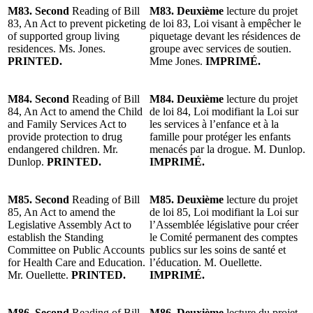
M83. Second
Reading of Bill
M83. Deuxième
lecture du projet
83, An Act to prevent picketing
de loi 83, Loi visant à empêcher le
of supported group living
piquetage devant les résidences de
residences. Ms. Jones.
groupe avec services de soutien.
PRINTED.
Mme Jones.
IMPRIMÉ.
M84. Second
Reading of Bill
M84. Deuxième
lecture du projet
84, An Act to amend the Child
de loi 84, Loi modifiant la Loi sur
and Family Services Act to
les services à l’enfance et à la
provide protection to drug
famille pour protéger les enfants
endangered children. Mr.
menacés par la drogue. M. Dunlop.
Dunlop.
PRINTED.
IMPRIMÉ.
M85. Second
Reading of Bill
M85. Deuxième
lecture du projet
85, An Act to amend the
de loi 85, Loi modifiant la Loi sur
Legislative Assembly Act to
l’Assemblée législative pour créer
establish the Standing
le Comité permanent des comptes
Committee on Public Accounts
publics sur les soins de santé et
for Health Care and Education.
l’éducation. M. Ouellette.
Mr. Ouellette.
PRINTED.
IMPRIMÉ.
M86. Second
Reading of Bill
M86. Deuxième
lecture du projet