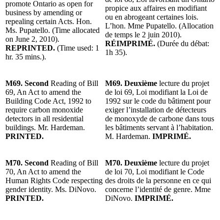
promote Ontario as open for
propice aux affaires en modifiant
business by amending or
ou en abrogeant certaines lois.
repealing certain Acts. Hon.
L’hon. Mme Pupatello.
(Allocation
Ms. Pupatello. (Time allocated
de temps le 2 juin 2010).
on June 2, 2010).
RÉIMPRIMÉ.
(Durée du débat:
REPRINTED.
(Time used: 1
1h 35).
hr. 35 mins.).
M69. Second
Reading of Bill
M69. Deuxième
lecture du projet
69, An Act to amend the
de loi 69, Loi modifiant la Loi de
Building Code Act, 1992 to
1992 sur le code du bâtiment pour
require carbon monoxide
exiger l’installation de détecteurs
detectors in all residential
de monoxyde de carbone dans tous
buildings. Mr. Hardeman.
les bâtiments servant à l’habitation.
PRINTED.
M. Hardeman.
IMPRIMÉ.
M70. Second
Reading of Bill
M70. Deuxième
lecture du projet
70, An Act to amend the
de loi 70, Loi modifiant le Code
Human Rights Code respecting
des droits de la personne en ce qui
gender identity. Ms. DiNovo.
concerne l’identité de genre. Mme
PRINTED.
DiNovo.
IMPRIMÉ.