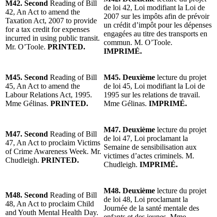
M42. Second
Reading of Bill
de loi 42, Loi modifiant la Loi de
42, An Act to amend the
2007 sur les impôts afin de prévoir
Taxation Act, 2007 to provide
un crédit d’impôt pour les dépenses
for a tax credit for expenses
engagées au titre des transports en
incurred in using public transit.
commun. M. O’Toole.
Mr. O’Toole.
PRINTED.
IMPRIMÉ.
M45. Second
Reading of Bill
M45. Deuxième
lecture du projet
45, An Act to amend the
de loi 45, Loi modifiant la Loi de
Labour Relations Act, 1995.
1995 sur les relations de travail.
Mme Gélinas.
PRINTED.
Mme Gélinas.
IMPRIMÉ.
M47. Deuxième
lecture du projet
M47. Second
Reading of Bill
de loi 47, Loi proclamant la
47, An Act to proclaim Victims
Semaine de sensibilisation aux
of Crime Awareness Week. Mr.
victimes d’actes criminels. M.
Chudleigh.
PRINTED.
Chudleigh.
IMPRIMÉ.
M48. Deuxième
lecture du projet
M48. Second
Reading of Bill
de loi 48, Loi proclamant la
48, An Act to proclaim Child
Journée de la santé mentale des
and Youth Mental Health Day.
enfants et des jeunes. Mme