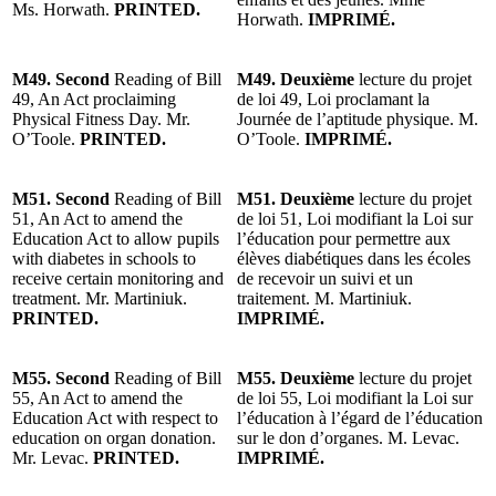
Ms. Horwath.
PRINTED.
Horwath.
IMPRIMÉ.
M49. Second
Reading of Bill
M49. Deuxième
lecture du projet
49, An Act proclaiming
de loi 49, Loi proclamant la
Physical Fitness Day. Mr.
Journée de l’aptitude physique. M.
O’Toole.
PRINTED.
O’Toole.
IMPRIMÉ.
M51. Second
Reading of Bill
M51. Deuxième
lecture du projet
51, An Act to amend the
de loi 51, Loi modifiant la Loi sur
Education Act to allow pupils
l’éducation pour permettre aux
with diabetes in schools to
élèves diabétiques dans les écoles
receive certain monitoring and
de recevoir un suivi et un
treatment. Mr. Martiniuk.
traitement. M. Martiniuk.
PRINTED.
IMPRIMÉ.
M55. Second
Reading of Bill
M55. Deuxième
lecture du projet
55, An Act to amend the
de loi 55, Loi modifiant la Loi sur
Education Act with respect to
l’éducation à l’égard de l’éducation
education on organ donation.
sur le don d’organes. M. Levac.
Mr. Levac.
PRINTED.
IMPRIMÉ.