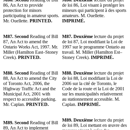
86, An Act to provide
de loi 86, Loi visant à protéger les
protection for minors
mineurs qui participent à des sports
participating in amateur sports.
amateurs. M. Ouellette.
Mr. Ouellette.
PRINTED.
IMPRIMÉ.
M87. Second
Reading of Bill
M87. Deuxième
lecture du projet
87, An Act to amend the
de loi 87, Loi modifiant la Loi de
Ontario Works Act, 1997. Mr.
1997 sur le programme Ontario au
Miller (Hamilton East–Stoney
travail. M. Miller (Hamilton Est–
Creek).
PRINTED.
Stoney Creek).
IMPRIMÉ.
M88. Second
Reading of Bill
M88. Deuxième
lecture du projet
88, An Act to amend the City
de loi 88, Loi modifiant la Loi de
of Toronto Act, 2006, the
2006 sur la cité de Toronto, le
Highway Traffic Act and the
Code de la route et la Loi de 2001
Municipal Act, 2001 with
sur les municipalités relativement
respect to accessible parking.
au stationnement accessible. M.
Mr. Caplan.
PRINTED.
Caplan.
IMPRIMÉ.
M89. Deuxième
lecture du projet
M89. Second
Reading of Bill
de loi 89, Loi mettant en œuvre des
89, An Act to implement