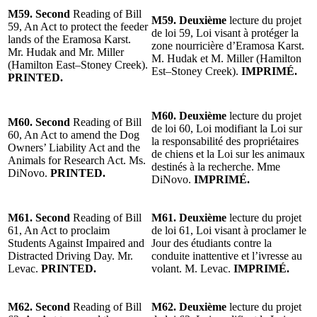
M59. Second
Reading of Bill
M59. Deuxième
lecture du projet
59, An Act to protect the feeder
de loi 59, Loi visant à protéger la
lands of the Eramosa Karst.
zone nourricière d’Eramosa Karst.
Mr. Hudak and Mr. Miller
M. Hudak et M. Miller (Hamilton
(Hamilton East–Stoney Creek).
Est–Stoney Creek).
IMPRIMÉ.
PRINTED.
M60. Deuxième
lecture du projet
M60. Second
Reading of Bill
de loi 60, Loi modifiant la Loi sur
60, An Act to amend the Dog
la responsabilité des propriétaires
Owners’ Liability Act and the
de chiens et la Loi sur les animaux
Animals for Research Act. Ms.
destinés à la recherche. Mme
DiNovo.
PRINTED.
DiNovo.
IMPRIMÉ.
M61. Second
Reading of Bill
M61. Deuxième
lecture du projet
61, An Act to proclaim
de loi 61, Loi visant à proclamer le
Students Against Impaired and
Jour des étudiants contre la
Distracted Driving Day. Mr.
conduite inattentive et l’ivresse au
Levac.
PRINTED.
volant. M. Levac.
IMPRIMÉ.
M62. Second
Reading of Bill
M62. Deuxième
lecture du projet