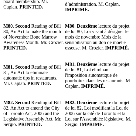
board membership. Mr.
d’administration. M. Caplan.
Caplan.
PRINTED.
IMPRIMÉ.
M80. Second
Reading of Bill
M80. Deuxième
lecture du projet
80, An Act to make the month
de loi 80, Loi visant à désigner le
of November Bone Marrow
mois de novembre Mois de la
Awareness Month. Mr. Crozier.
sensibilisation au don de moelle
PRINTED.
osseuse. M. Crozier.
IMPRIMÉ.
M81. Deuxième
lecture du projet
M81. Second
Reading of Bill
de loi 81, Loi éliminant
81, An Act to eliminate
l'imposition automatique de
automatic tips in restaurants.
pourboires dans les restaurants. M.
Mr. Caplan.
PRINTED.
Caplan.
IMPRIMÉ.
M82. Second
Reading of Bill
M82. Deuxième
lecture du projet
82, An Act to amend the City
de loi 82, Loi modifiant la Loi de
of Toronto Act, 2006 and the
2006 sur la cité de Toronto et la
Legislative Assembly Act. Mr.
Loi sur l'Assemblée législative. M.
Sergio.
PRINTED.
Sergio.
IMPRIMÉ.