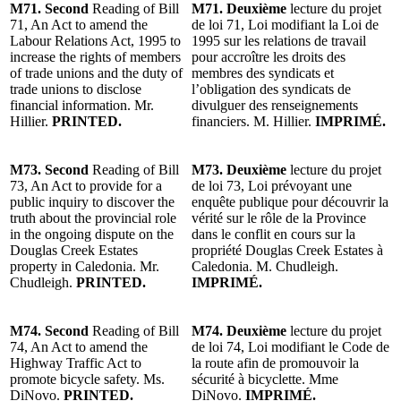
M71. Second
Reading of Bill
M71. Deuxième
lecture du projet
71, An Act to amend the
de loi 71, Loi modifiant la Loi de
Labour Relations Act, 1995 to
1995 sur les relations de travail
increase the rights of members
pour accroître les droits des
of trade unions and the duty of
membres des syndicats et
trade unions to disclose
l’obligation des syndicats de
financial information. Mr.
divulguer des renseignements
Hillier.
PRINTED.
financiers. M. Hillier.
IMPRIMÉ.
M73. Second
Reading of Bill
M73. Deuxième
lecture du projet
73, An Act to provide for a
de loi 73, Loi prévoyant une
public inquiry to discover the
enquête publique pour découvrir la
truth about the provincial role
vérité sur le rôle de la Province
in the ongoing dispute on the
dans le conflit en cours sur la
Douglas Creek Estates
propriété Douglas Creek Estates à
property in Caledonia. Mr.
Caledonia. M. Chudleigh.
Chudleigh.
PRINTED.
IMPRIMÉ.
M74. Second
Reading of Bill
M74. Deuxième
lecture du projet
74, An Act to amend the
de loi 74, Loi modifiant le Code de
Highway Traffic Act to
la route afin de promouvoir la
promote bicycle safety. Ms.
sécurité à bicyclette. Mme
DiNovo.
PRINTED.
DiNovo.
IMPRIMÉ.