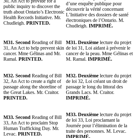
30, An Act to provide for a
d’une enquête publique pour
public inquiry to discover the
découvrir la vérité concernant
truth about Ontario’s Electronic
L’Initiative des dossiers de santé
Health Records Initiative. Mr.
électroniques de l’Ontario. M.
Chudleigh.
PRINTED.
Chudleigh.
IMPRIMÉ.
M31. Second
Reading of Bill
M31. Deuxième
lecture du projet
31, An Act to help prevent skin
de loi 31, Loi aidant à prévenir le
cancer. Mme Gélinas and Mr.
cancer de la peau. Mme Gélinas et
Ramal.
PRINTED.
M. Ramal.
IMPRIMÉ.
M32. Second
Reading of Bill
M32. Deuxième
lecture du projet
32, An Act to create a right of
de loi 32, Loi créant un droit de
passage along the shoreline of
passage le long du littoral des
the Great Lakes. Mr. Craitor.
Grands Lacs. M. Craitor.
PRINTED.
IMPRIMÉ.
M33. Deuxième
lecture du projet
M33. Second
Reading of Bill
de loi 33, Loi proclamant la
33, An Act to proclaim Stop
Journée pour l’élimination de la
Human Trafficking Day. Mr.
traite des personnes. M. Levac.
Levac.
PRINTED.
IMPRIMÉ.