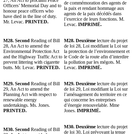
27, An Act to proclaim Peace
de commémoration des agents de
Officers’ Memorial Day and to
la paix et rendant hommage aux
honour peace officers who
agents de la paix décédés dans
have died in the line of duty.
l’exercice de leurs fonctions. M.
Mr. Levac.
PRINTED.
Levac.
IMPRIMÉ.
M28. Second
Reading of Bill
M28. Deuxième
lecture du projet
28, An Act to amend the
de loi 28, Loi modifiant la Loi sur
Environmental Protection Act
la protection de l’environnement et
and the Highway Traffic Act to
le Code de la route afin d’interdire
prevent littering with cigarette
la pollution par les mégots. M.
butts. Mr. Levac.
PRINTED.
Levac.
IMPRIMÉ.
M29. Second
Reading of Bill
M29. Deuxième
lecture du projet
29, An Act to amend the
de loi 29, Loi modifiant la Loi sur
Planning Act with respect to
l’aménagement du territoire en ce
renewable energy
qui concerne les entreprises
undertakings. Ms. Jones.
d’énergie renouvelable. Mme
PRINTED.
Jones.
IMPRIMÉ.
M30. Deuxième
lecture du projet
M30. Second
Reading of Bill
de loi 30, Loi prévoyant la tenue