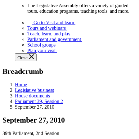
The Legislative Assembly offers a variety of guided
The
tours, education programs, teaching tools, and more.
Legislative
Assembly
Go to Visit and learn
offers
Tours and webinars
a
Teach, learn, and play
variety
Parliament and government
of
School groups
guided
Plan your visit
tours,
Close
education
programs,
Breadcrumb
teaching
tools,
and
Home
more.
Legislative business
House documents
Parliament 39, Session 2
September 27, 2010
September 27, 2010
39th Parliament, 2nd Session