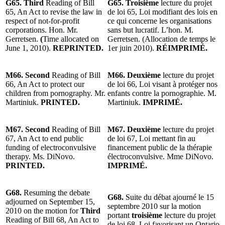
G65.
Third
Reading of
Bill
G65. Troisième
lecture du projet
65, An Act to revise the law in
de loi 65, Loi modifiant des lois en
respect of not-for-profit
ce qui concerne les organisations
corporations. Hon. Mr.
sans but lucratif. L’hon. M.
Gerretsen.
(
Time allocated on
Gerretsen. (Allocation de temps le
June 1, 2010).
REPRINTED.
1er juin 2010).
RÉIMPRIMÉ.
M66. Second
Reading of Bill
M66. Deuxième
lecture du projet
66, An Act to protect our
de loi 66, Loi visant à protéger nos
children from pornography. Mr.
enfants contre la pornographie. M.
Martiniuk.
PRINTED.
Martiniuk.
IMPRIMÉ.
M67. Second
Reading of Bill
M67. Deuxième
lecture du projet
67, An Act to end public
de loi 67, Loi mettant fin au
funding of electroconvulsive
financement public de la thérapie
therapy. Ms. DiNovo.
électroconvulsive. Mme DiNovo.
PRINTED.
IMPRIMÉ.
G68.
Resuming the debate
G68.
Suite du débat ajourné le 15
adjourned on September 15,
septembre 2010 sur la motion
2010 on the motion for
Third
portant
troisième
lecture du projet
Reading of
Bill
68, An Act to
de loi
68, Loi favorisant un Ontario