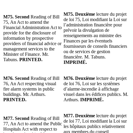
M75. Deuxième
lecture du projet
M75. Second
Reading of Bill
de loi 75, Loi modifiant la Loi sur
75, An Act to amend the
l’administration financière pour
Financial Administration Act to
prévoir la divulgation de
provide for the disclosure of
renseignements au ministre des
information by prospective
Finances par les éventuels
providers of financial advice or
fournisseurs de conseils financiers
management services to the
ou de services de gestion
Minister of Finance. Mr.
financière. M. Tabuns.
Tabuns.
PRINTED.
IMPRIMÉ.
M76. Second
Reading of Bill
M76. Deuxième
lecture du projet
76, An Act respecting visual
de loi 76, Loi sur les systèmes
fire alarm systems in public
d’alarme-incendie à affichage
buildings. Mr. Arthurs.
visuel dans les édifices publics. M.
PRINTED.
Arthurs.
IMPRIMÉ.
M77. Deuxième
lecture du projet
M77. Second
Reading of Bill
de loi 77, Loi modifiant la Loi sur
77, An Act to amend the Public
les hôpitaux publics relativement
Hospitals Act with respect to
aux membres du conseil