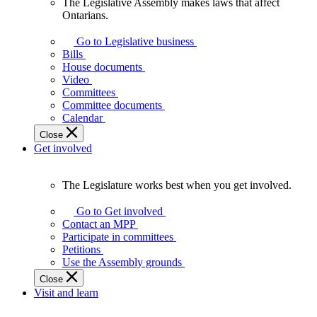
The Legislative Assembly makes laws that affect
The
Ontarians.
Legislative
Assembly
Go to Legislative business
makes
Bills
laws
House documents
that
Video
affect
Committees
Ontarians.
Committee documents
Calendar
Close
Get involved
The Legislature works best when you get involved.
The
Legislature
Go to Get involved
works
Contact an MPP
best
Participate in committees
when
Petitions
you
Use the Assembly grounds
get
Close
involved.
Visit and learn