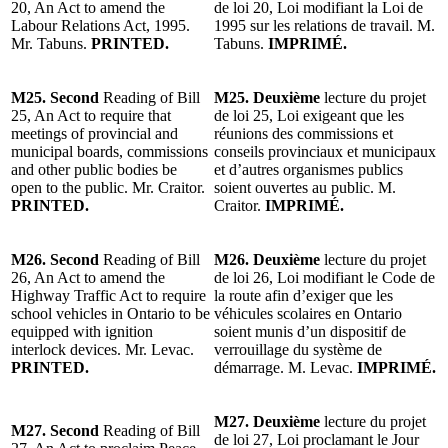
20, An Act to amend the
de loi 20, Loi modifiant la Loi de
Labour Relations Act, 1995.
1995 sur les relations de travail. M.
Mr. Tabuns.
PRINTED.
Tabuns.
IMPRIMÉ.
M25. Second
Reading of Bill
M25. Deuxième
lecture du projet
25, An Act to require that
de loi 25, Loi exigeant que les
meetings of provincial and
réunions des commissions et
municipal boards, commissions
conseils provinciaux et municipaux
and other public bodies be
et d’autres organismes publics
open to the public. Mr. Craitor.
soient ouvertes au public. M.
PRINTED.
Craitor.
IMPRIMÉ.
M26. Second
Reading of Bill
M26. Deuxième
lecture du projet
26, An Act to amend the
de loi 26, Loi modifiant le Code de
Highway Traffic Act to require
la route afin d’exiger que les
school vehicles in Ontario to be
véhicules scolaires en Ontario
equipped with ignition
soient munis d’un dispositif de
interlock devices. Mr. Levac.
verrouillage du système de
PRINTED.
démarrage. M. Levac.
IMPRIMÉ.
M27. Deuxième
lecture du projet
M27. Second
Reading of Bill
de loi 27, Loi proclamant le Jour