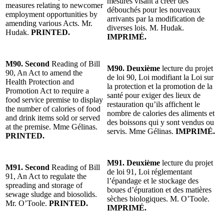
mesures visant à créer des
measures relating to newcomer
débouchés pour les nouveaux
employment opportunities by
arrivants par la modification de
amending various Acts. Mr.
diverses lois. M. Hudak.
Hudak.
PRINTED.
IMPRIMÉ.
M90. Second
Reading of Bill
M90. Deuxième
lecture du projet
90, An Act to amend the
de loi 90, Loi modifiant la Loi sur
Health Protection and
la protection et la promotion de la
Promotion Act to require a
santé pour exiger des lieux de
food service premise to display
restauration qu’ils affichent le
the number of calories of food
nombre de calories des aliments et
and drink items sold or served
des boissons qui y sont vendus ou
at the premise. Mme Gélinas.
servis. Mme Gélinas.
IMPRIMÉ.
PRINTED.
M91. Deuxième
lecture du projet
M91. Second
Reading of Bill
de loi 91, Loi réglementant
91, An Act to regulate the
l’épandage et le stockage des
spreading and storage of
boues d’épuration et des matières
sewage sludge and biosolids.
sèches biologiques. M. O’Toole.
Mr. O’Toole.
PRINTED.
IMPRIMÉ.