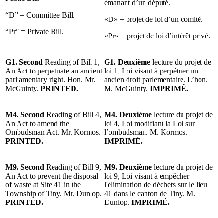
émanant d’un député.
“D” = Committee Bill.
«D» = projet de loi d’un comité.
“Pr” = Private Bill.
«Pr» = projet de loi d’intérêt privé.
G1. Second
Reading of Bill 1,
G1. Deuxième
lecture du projet de
An Act to perpetuate an ancient
loi 1, Loi visant à perpétuer un
parliamentary right. Hon. Mr.
ancien droit parlementaire. L’hon.
McGuinty.
PRINTED.
M. McGuinty.
IMPRIMÉ.
M4. Second
Reading of Bill 4,
M4.
Deuxième
lecture du projet de
An Act to amend the
loi 4, Loi modifiant la Loi sur
Ombudsman Act. Mr. Kormos.
l’ombudsman. M. Kormos.
PRINTED.
IMPRIMÉ.
M9. Second
Reading of Bill 9,
M9.
Deuxième
lecture du projet de
An Act to prevent the disposal
loi 9, Loi visant à empêcher
of waste at Site 41 in the
l'élimination de déchets sur le lieu
Township of Tiny. Mr. Dunlop.
41 dans le canton de Tiny. M.
PRINTED.
Dunlop.
IMPRIMÉ.