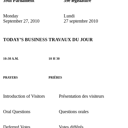
39th Parliament
39e législature
Monday
Lundi
September 27, 2010
27 septembre 2010
TODAY’S BUSINESS
TRAVAUX DU JOUR
10:30 A.M.
10 H 30
PRAYERS
PRIÈRES
Introduction of Visitors
Présentation des visiteurs
Oral Questions
Questions orales
Deferred Votes
Votes différés