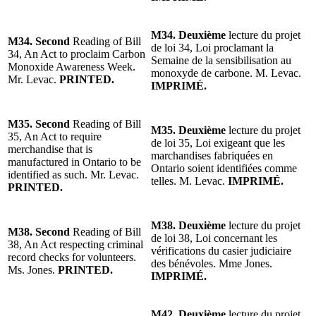
M34. Deuxième
lecture du projet
M34. Second
Reading of Bill
de loi 34, Loi proclamant la
34, An Act to proclaim Carbon
Semaine de la sensibilisation au
Monoxide Awareness Week.
monoxyde de carbone. M. Levac.
Mr. Levac.
PRINTED.
IMPRIMÉ.
M35. Second
Reading of Bill
M35. Deuxième
lecture du projet
35, An Act to require
de loi 35, Loi exigeant que les
merchandise that is
marchandises fabriquées en
manufactured in Ontario to be
Ontario soient identifiées comme
identified as such. Mr. Levac.
telles. M. Levac.
IMPRIMÉ.
PRINTED.
M38. Deuxième
lecture du projet
M38. Second
Reading of Bill
de loi 38, Loi concernant les
38, An Act respecting criminal
vérifications du casier judiciaire
record checks for volunteers.
des bénévoles. Mme Jones.
Ms. Jones.
PRINTED.
IMPRIMÉ.
M42. Deuxième
lecture du projet