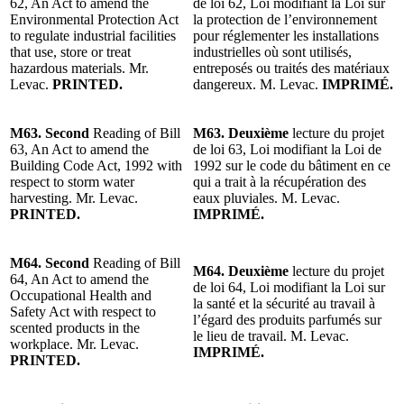
62, An Act to amend the
de loi 62, Loi modifiant la Loi sur
Environmental Protection Act
la protection de l’environnement
to regulate industrial facilities
pour réglementer les installations
that use, store or treat
industrielles où sont utilisés,
hazardous materials. Mr.
entreposés ou traités des matériaux
Levac.
PRINTED.
dangereux. M. Levac.
IMPRIMÉ.
M63. Second
Reading of Bill
M63. Deuxième
lecture du projet
63, An Act to amend the
de loi 63, Loi modifiant la Loi de
Building Code Act, 1992 with
1992 sur le code du bâtiment en ce
respect to storm water
qui a trait à la récupération des
harvesting. Mr. Levac.
eaux pluviales. M. Levac.
PRINTED.
IMPRIMÉ.
M64. Second
Reading of Bill
M64. Deuxième
lecture du projet
64, An Act to amend the
de loi 64, Loi modifiant la Loi sur
Occupational Health and
la santé et la sécurité au travail à
Safety Act with respect to
l’égard des produits parfumés sur
scented products in the
le lieu de travail. M. Levac.
workplace. Mr. Levac.
IMPRIMÉ.
PRINTED.