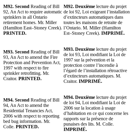
M92. Second
Reading of Bill
M92. Deuxième
lecture du projet
92, An Act to require automatic
de loi 92, Loi exigeant l’installation
sprinklers in all Ontario
d’extincteurs automatiques dans
retirement homes. Mr. Miller
toutes les maisons de retraite de
(Hamilton East–Stoney Creek).
l’Ontario. M. Miller (Hamilton
PRINTED.
Est–Stoney Creek).
IMPRIMÉ.
M93. Deuxième
lecture du projet
M93. Second
Reading of Bill
de loi 93, Loi modifiant la Loi de
93, An Act to amend the Fire
1997 sur la prévention et la
Protection and Prevention Act,
protection contre l’incendie à
1997 with respect to fire
l’égard de l’installation rétroactive
sprinkler retrofitting. Mr.
d’extincteurs automatiques. M.
Craitor.
PRINTED.
Craitor.
IMPRIMÉ.
M94. Deuxième
lecture du projet
M94. Second
Reading of Bill
de loi 94, Loi modifiant la Loi de
94, An Act to amend the
2006 sur la location à usage
Residential Tenancies Act,
d’habitation en ce qui concerne les
2006 with respect to reporting
rapports sur la présence de
bed bug information. Mr.
punaises des lits. M. Colle.
Colle.
PRINTED.
IMPRIMÉ.