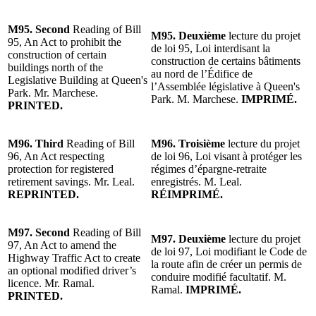
M95. Second
Reading of Bill
M95. Deuxième
lecture du projet
95, An Act to prohibit the
de loi 95, Loi interdisant la
construction of certain
construction de certains bâtiments
buildings north of the
au nord de l’Édifice de
Legislative Building at Queen's
l’Assemblée législative à Queen's
Park. Mr. Marchese.
Park. M. Marchese.
IMPRIMÉ.
PRINTED.
M96.
Third
Reading of Bill
M96.
Troisième
lecture du projet
96, An Act respecting
de loi 96, Loi visant à protéger les
protection for registered
régimes d’épargne-retraite
retirement savings. Mr. Leal.
enregistrés. M. Leal.
REPRINTED.
RÉIMPRIMÉ.
M97. Second
Reading of Bill
M97. Deuxième
lecture du projet
97, An Act to amend the
de loi 97, Loi modifiant le Code de
Highway Traffic Act to create
la route afin de créer un permis de
an optional modified driver’s
conduire modifié facultatif. M.
licence. Mr. Ramal.
Ramal.
IMPRIMÉ.
PRINTED.