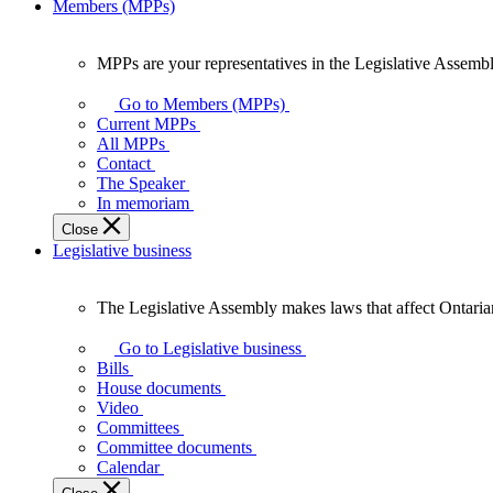
Members (MPPs)
MPPs are your representatives in the Legislative Assembl
MPPs
are
Go to Members (MPPs)
your
Current MPPs
representatives
All MPPs
in
Contact
the
The Speaker
Legislative
In memoriam
Assembly
Close
of
Legislative business
Ontario.
The Legislative Assembly makes laws that affect Ontaria
The
Legislative
Go to Legislative business
Assembly
Bills
makes
House documents
laws
Video
that
Committees
affect
Committee documents
Ontarians.
Calendar