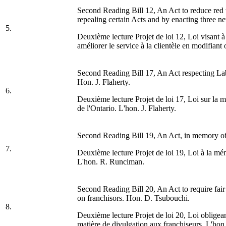
Second Reading Bill 12, An Act to reduce red
repealing certain Acts and by enacting three 
5.
Deuxième lecture Projet de loi 12, Loi visant 
améliorer le service à la clientèle en modifiant
Second Reading Bill 17, An Act respecting Lab
Hon. J. Flaherty.
6.
Deuxième lecture Projet de loi 17, Loi sur la mo
de l'Ontario. L'hon. J. Flaherty.
Second Reading Bill 19, An Act, in memory of 
7.
Deuxième lecture Projet de loi 19, Loi à la mémo
L'hon. R. Runciman.
Second Reading Bill 20, An Act to require fair 
on franchisors. Hon. D. Tsubouchi.
8.
Deuxième lecture Projet de loi 20, Loi obligeant
matière de divulgation aux franchiseurs. L'hon