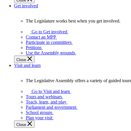
Close
Get involved
The Legislature works best when you get involved.
The
Legislature
Go to Get involved
works
Contact an MPP
best
Participate in committees
when
Petitions
you
Use the Assembly grounds
get
Close
involved.
Visit and learn
The Legislative Assembly offers a variety of guided tour
The
Legislative
Go to Visit and learn
Assembly
Tours and webinars
offers
Teach, learn, and play
a
Parliament and government
variety
School groups
of
Plan your visit
guided
Close
tours,