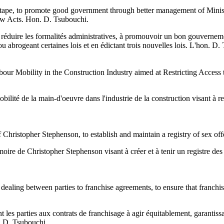
 tape, to promote good government through better management of Minis
new Acts. Hon. D. Tsubouchi.
à réduire les formalités administratives, à promouvoir un bon gouverneme
 ou abrogeant certaines lois et en édictant trois nouvelles lois. L'hon. D.
our Mobility in the Construction Industry aimed at Restricting Access 
bilité de la main-d'oeuvre dans l'industrie de la construction visant à res
Christopher Stephenson, to establish and maintain a registry of sex of
ire de Christopher Stephenson visant à créer et à tenir un registre des d
dealing between parties to franchise agreements, to ensure that franchis
 les parties aux contrats de franchisage à agir équitablement, garantissa
. D. Tsubouchi.