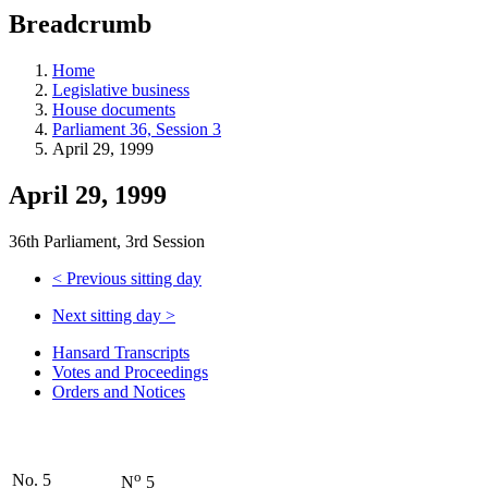
education
Breadcrumb
programs,
teaching
tools,
Home
and
Legislative business
more.
House documents
Parliament 36, Session 3
April 29, 1999
April 29, 1999
36th Parliament, 3rd Session
<
Previous sitting day
Next sitting day
>
Hansard Transcripts
Votes and Proceedings
Orders and Notices
o
No. 5
N
5