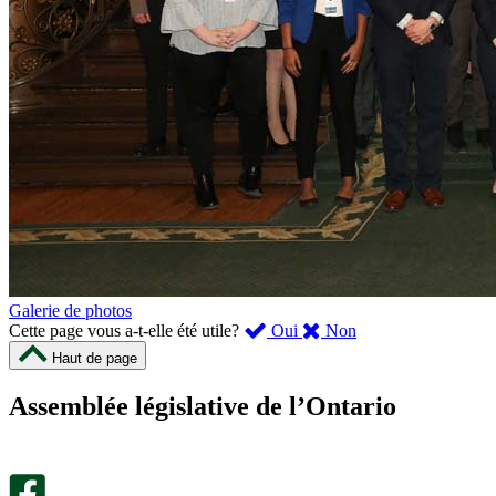
Galerie de photos
,
,
Cette page vous a-t-elle été utile?
Oui
Non
cette
cette
Haut de page
page
page
m’a
ne
Assemblée législative de l’Ontario
été
m’a
utile.
pas
Un
été
sondage
utile.
facultatif
Un