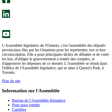
s’ouvre
sondage
dans
facultatif
un
s’ouvre
nouvel
dans
onglet.
un
nouvel
onglet.
L'Assemblée législative de l'Ontario, c'est l'assemblée des députés
provinciaux élus par les Ontariens pour les représenter, eux et leur
circonscription. Elle a pour principales tâches de débattre et de voter
les lois, d'obliger le gouvernement à rendre des comptes, et
d'approuver les dépenses de ce dernier. L'Assemblée se réunit dans
l'édifice de l'Assemblée législative, qui se situe à Queen's Park, à
Toronto.
Plan du site
Information sur l'Assemblée
Bureau de l’Assemblée législative
Pour nous joindre
Carrières