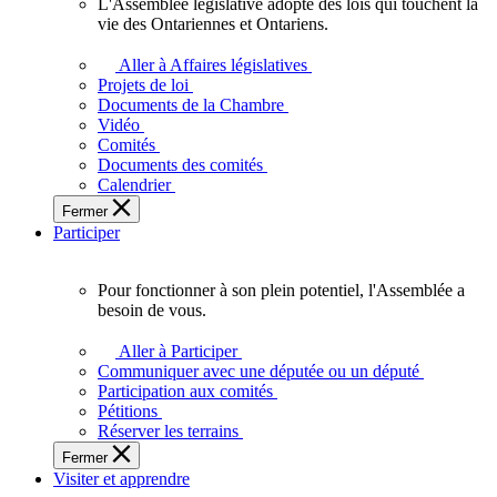
L'Assemblée législative adopte des lois qui touchent la
L'Assemblée
vie des Ontariennes et Ontariens.
législative
adopte
Aller à Affaires législatives
des
Projets de loi
lois
Documents de la Chambre
qui
Vidéo
touchent
Comités
la
Documents des comités
vie
Calendrier
des
Fermer
Ontariennes
Participer
et
Ontariens.
Pour fonctionner à son plein potentiel, l'Assemblée a
Pour
besoin de vous.
fonctionner
à
Aller à Participer
son
Communiquer avec une députée ou un député
plein
Participation aux comités
potentiel,
Pétitions
l'Assemblée
Réserver les terrains
a
Fermer
besoin
Visiter et apprendre
de