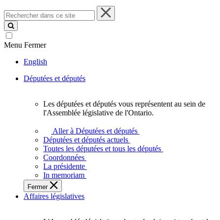
Rechercher
dans
ce
site
Menu
Fermer
English
Députées et députés
Les députées et députés vous représentent au sein de
Les
l'Assemblée législative de l'Ontario.
députées
et
Aller à Députées et députés
députés
Députées et députés actuels
vous
Toutes les députées et tous les députés
représentent
Coordonnées
au
La présidente
sein
In memoriam
de
Fermer
l'Assemblée
Affaires législatives
législative
de
l'Ontario.