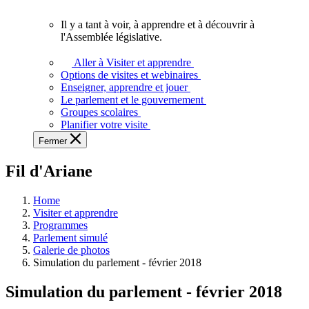
vous.
Il y a tant à voir, à apprendre et à découvrir à
Il
l'Assemblée législative.
y
a
Aller à Visiter et apprendre
tant
Options de visites et webinaires
à
Enseigner, apprendre et jouer
voir,
Le parlement et le gouvernement
à
Groupes scolaires
apprendre
Planifier votre visite
et
Fermer
à
découvrir
Fil d'Ariane
à
l'Assemblée
législative.
Home
Visiter et apprendre
Programmes
Parlement simulé
Galerie de photos
Simulation du parlement - février 2018
Simulation du parlement - février 2018