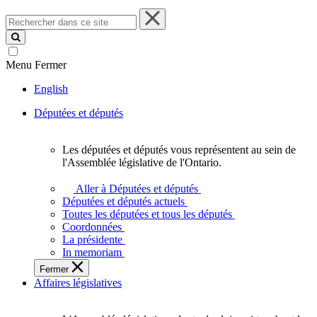
Rechercher
dans
ce
site
Menu
Fermer
English
Députées et députés
Les députées et députés vous représentent au sein de
Les
l'Assemblée législative de l'Ontario.
députées
et
Aller à Députées et députés
députés
Députées et députés actuels
vous
Toutes les députées et tous les députés
représentent
Coordonnées
au
La présidente
sein
In memoriam
de
Fermer
l'Assemblée
Affaires législatives
législative
de
l'Ontario.