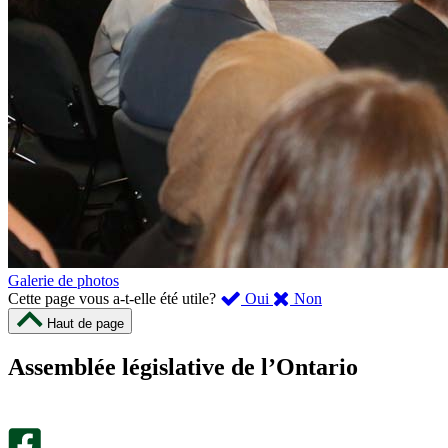
Galerie de photos
,
,
Cette page vous a-t-elle été utile?
Oui
Non
cette
cette
Haut de page
page
page
m’a
ne
Assemblée législative de l’Ontario
été
m’a
utile.
pas
Un
été
sondage
utile.
facultatif
Un