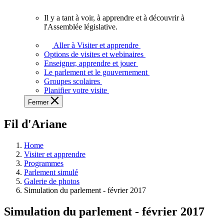
vous.
Il y a tant à voir, à apprendre et à découvrir à
Il
l'Assemblée législative.
y
a
Aller à Visiter et apprendre
tant
Options de visites et webinaires
à
Enseigner, apprendre et jouer
voir,
Le parlement et le gouvernement
à
Groupes scolaires
apprendre
Planifier votre visite
et
Fermer
à
découvrir
Fil d'Ariane
à
l'Assemblée
législative.
Home
Visiter et apprendre
Programmes
Parlement simulé
Galerie de photos
Simulation du parlement - février 2017
Simulation du parlement - février 2017