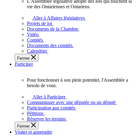
L'Assemblée législative adopte des lois qui touchent la
L'Assemblée
vie des Ontariennes et Ontariens.
législative
adopte
Aller à Affaires législatives
des
Projets de loi
lois
Documents de la Chambre
qui
Vidéo
touchent
Comités
la
Documents des comités
vie
Calendrier
des
Fermer
Ontariennes
Participer
et
Ontariens.
Pour fonctionner à son plein potentiel, l'Assemblée a
Pour
besoin de vous.
fonctionner
à
Aller à Participer
son
Communiquer avec une députée ou un député
plein
Participation aux comités
potentiel,
Pétitions
l'Assemblée
Réserver les terrains
a
Fermer
besoin
Visiter et apprendre
de