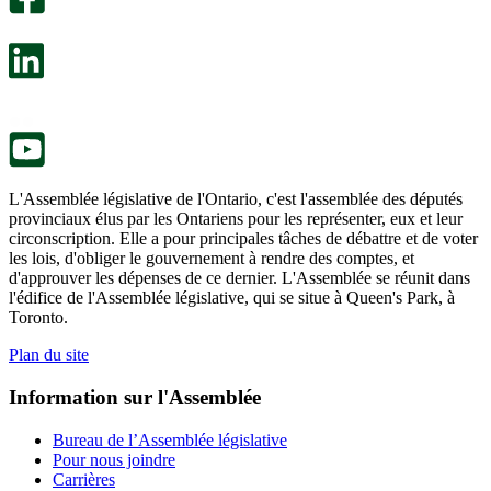
s’ouvre
sondage
dans
facultatif
un
s’ouvre
nouvel
dans
onglet.
un
nouvel
onglet.
L'Assemblée législative de l'Ontario, c'est l'assemblée des députés
provinciaux élus par les Ontariens pour les représenter, eux et leur
circonscription. Elle a pour principales tâches de débattre et de voter
les lois, d'obliger le gouvernement à rendre des comptes, et
d'approuver les dépenses de ce dernier. L'Assemblée se réunit dans
l'édifice de l'Assemblée législative, qui se situe à Queen's Park, à
Toronto.
Plan du site
Information sur l'Assemblée
Bureau de l’Assemblée législative
Pour nous joindre
Carrières