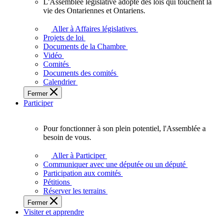
L'Assemblée législative adopte des lois qui touchent la
L'Assemblée
vie des Ontariennes et Ontariens.
législative
adopte
Aller à Affaires législatives
des
Projets de loi
lois
Documents de la Chambre
qui
Vidéo
touchent
Comités
la
Documents des comités
vie
Calendrier
des
Fermer
Ontariennes
Participer
et
Ontariens.
Pour fonctionner à son plein potentiel, l'Assemblée a
Pour
besoin de vous.
fonctionner
à
Aller à Participer
son
Communiquer avec une députée ou un député
plein
Participation aux comités
potentiel,
Pétitions
l'Assemblée
Réserver les terrains
a
Fermer
besoin
Visiter et apprendre
de