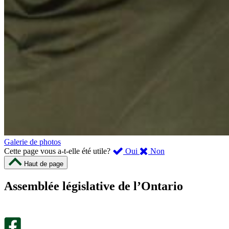
Galerie de photos
,
,
Cette page vous a-t-elle été utile?
Oui
Non
cette
cette
Haut de page
page
page
m’a
ne
Assemblée législative de l’Ontario
été
m’a
utile.
pas
Un
été
sondage
utile.
facultatif
Un