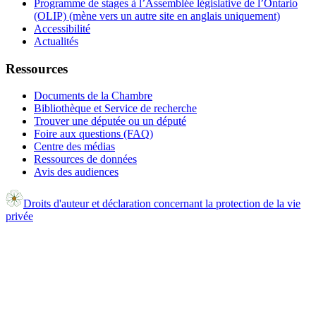
Programme de stages à l’Assemblée législative de l’Ontario
(OLIP) (mène vers un autre site en anglais uniquement)
Accessibilité
Actualités
Ressources
Documents de la Chambre
Bibliothèque et Service de recherche
Trouver une députée ou un député
Foire aux questions (FAQ)
Centre des médias
Ressources de données
Avis des audiences
Droits d'auteur et déclaration concernant la protection de la vie
privée