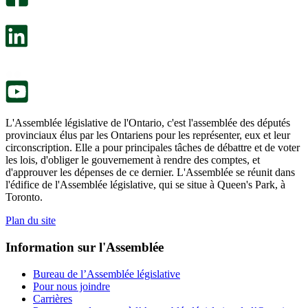
s’ouvre
sondage
dans
facultatif
un
s’ouvre
nouvel
dans
onglet.
un
nouvel
onglet.
L'Assemblée législative de l'Ontario, c'est l'assemblée des députés
provinciaux élus par les Ontariens pour les représenter, eux et leur
circonscription. Elle a pour principales tâches de débattre et de voter
les lois, d'obliger le gouvernement à rendre des comptes, et
d'approuver les dépenses de ce dernier. L'Assemblée se réunit dans
l'édifice de l'Assemblée législative, qui se situe à Queen's Park, à
Toronto.
Plan du site
Information sur l'Assemblée
Bureau de l’Assemblée législative
Pour nous joindre
Carrières