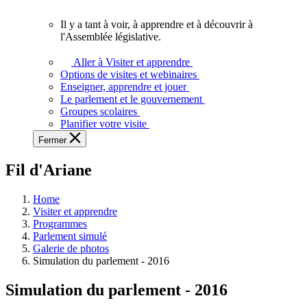
vous.
Il y a tant à voir, à apprendre et à découvrir à
Il
l'Assemblée législative.
y
a
Aller à Visiter et apprendre
tant
Options de visites et webinaires
à
Enseigner, apprendre et jouer
voir,
Le parlement et le gouvernement
à
Groupes scolaires
apprendre
Planifier votre visite
et
Fermer
à
découvrir
Fil d'Ariane
à
l'Assemblée
législative.
Home
Visiter et apprendre
Programmes
Parlement simulé
Galerie de photos
Simulation du parlement - 2016
Simulation du parlement - 2016