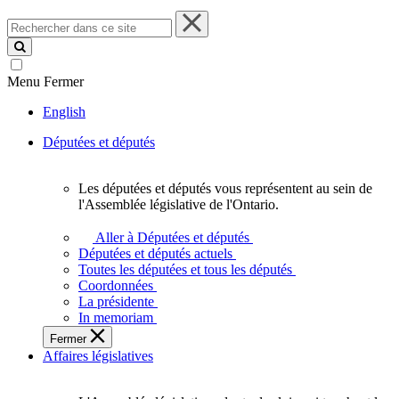
Rechercher
dans
ce
site
Menu
Fermer
English
Députées et députés
Les députées et députés vous représentent au sein de
Les
l'Assemblée législative de l'Ontario.
députées
et
Aller à Députées et députés
députés
Députées et députés actuels
vous
Toutes les députées et tous les députés
représentent
Coordonnées
au
La présidente
sein
In memoriam
de
Fermer
l'Assemblée
Affaires législatives
législative
de
l'Ontario.