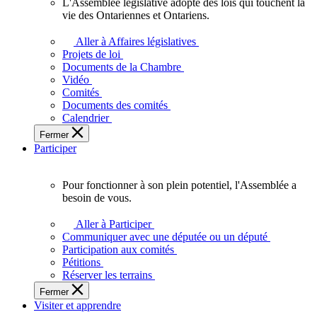
L'Assemblée législative adopte des lois qui touchent la
L'Assemblée
vie des Ontariennes et Ontariens.
législative
adopte
Aller à Affaires législatives
des
Projets de loi
lois
Documents de la Chambre
qui
Vidéo
touchent
Comités
la
Documents des comités
vie
Calendrier
des
Fermer
Ontariennes
Participer
et
Ontariens.
Pour fonctionner à son plein potentiel, l'Assemblée a
Pour
besoin de vous.
fonctionner
à
Aller à Participer
son
Communiquer avec une députée ou un député
plein
Participation aux comités
potentiel,
Pétitions
l'Assemblée
Réserver les terrains
a
Fermer
besoin
Visiter et apprendre
de