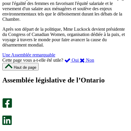
pour l'égalité des femmes en favorisant l'équité salariale et le
versement d'un salaire aux ménagères et soulève des enjeux
environnementaux tels que le déboisement durant les débats de la
Chambre.
Après son départ de la politique, Mme Luckock devient présidente
du Congress of Canadian Women, organisation dédiée à la paix, et
voyage à travers le monde pour faire avancer la cause du
désarmement mondial.
Une Assemblée remarquable
,
,
Cette page vous a-t-elle été utile?
Oui
Non
cette
cette
Haut de page
page
page
m’a
ne
Assemblée législative de l’Ontario
été
m’a
utile.
pas
Un
été
sondage
utile.
facultatif
Un
s’ouvre
sondage
dans
facultatif
un
s’ouvre
nouvel
dans
onglet.
un