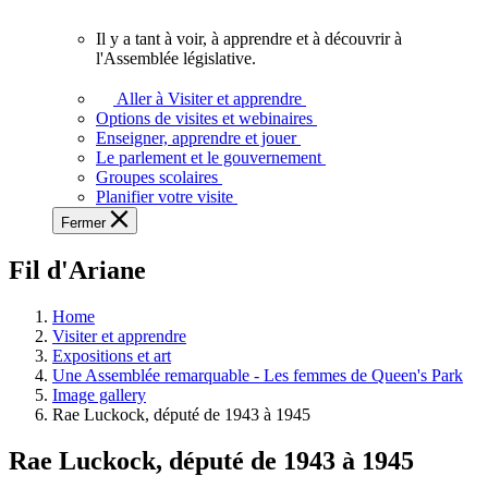
vous.
Il y a tant à voir, à apprendre et à découvrir à
Il
l'Assemblée législative.
y
a
Aller à Visiter et apprendre
tant
Options de visites et webinaires
à
Enseigner, apprendre et jouer
voir,
Le parlement et le gouvernement
à
Groupes scolaires
apprendre
Planifier votre visite
et
Fermer
à
découvrir
Fil d'Ariane
à
l'Assemblée
législative.
Home
Visiter et apprendre
Expositions et art
Une Assemblée remarquable - Les femmes de Queen's Park
Image gallery
Rae Luckock, député de 1943 à 1945
Rae Luckock, député de 1943 à 1945