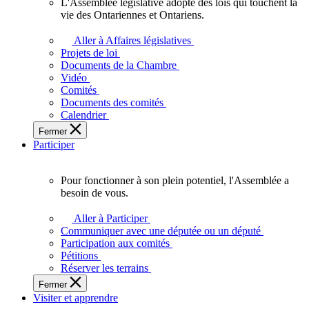
L'Assemblée législative adopte des lois qui touchent la
L'Assemblée
vie des Ontariennes et Ontariens.
législative
adopte
Aller à Affaires législatives
des
Projets de loi
lois
Documents de la Chambre
qui
Vidéo
touchent
Comités
la
Documents des comités
vie
Calendrier
des
Fermer
Ontariennes
Participer
et
Ontariens.
Pour fonctionner à son plein potentiel, l'Assemblée a
Pour
besoin de vous.
fonctionner
à
Aller à Participer
son
Communiquer avec une députée ou un député
plein
Participation aux comités
potentiel,
Pétitions
l'Assemblée
Réserver les terrains
a
Fermer
besoin
Visiter et apprendre
de