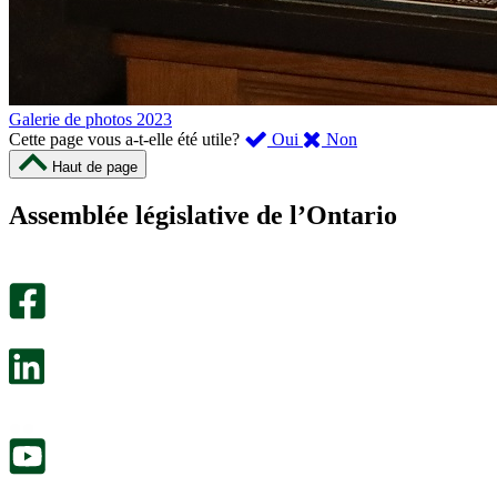
Galerie de photos 2023
,
,
Cette page vous a-t-elle été utile?
Oui
Non
cette
cette
Haut de page
page
page
m’a
ne
Assemblée législative de l’Ontario
été
m’a
utile.
pas
Un
été
sondage
utile.
facultatif
Un
s’ouvre
sondage
dans
facultatif
un
s’ouvre
nouvel
dans
onglet.
un
nouvel
onglet.