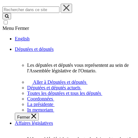
Rechercher
dans
ce
site
Menu
Fermer
English
Députées et députés
Les députées et députés vous représentent au sein de
Les
l'Assemblée législative de l'Ontario.
députées
et
Aller à Députées et députés
députés
Députées et députés actuels
vous
Toutes les députées et tous les députés
représentent
Coordonnées
au
La présidente
sein
In memoriam
de
Fermer
l'Assemblée
Affaires législatives
législative
de
l'Ontario.