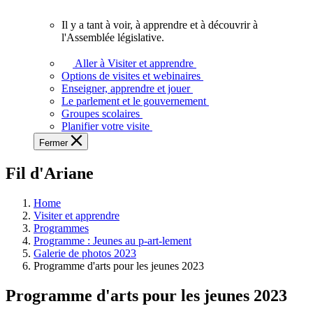
vous.
Il y a tant à voir, à apprendre et à découvrir à
Il
l'Assemblée législative.
y
a
Aller à Visiter et apprendre
tant
Options de visites et webinaires
à
Enseigner, apprendre et jouer
voir,
Le parlement et le gouvernement
à
Groupes scolaires
apprendre
Planifier votre visite
et
Fermer
à
découvrir
Fil d'Ariane
à
l'Assemblée
législative.
Home
Visiter et apprendre
Programmes
Programme : Jeunes au p-art-lement
Galerie de photos 2023
Programme d'arts pour les jeunes 2023
Programme d'arts pour les jeunes 2023