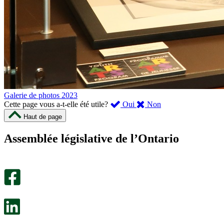
Galerie de photos 2023
,
,
Cette page vous a-t-elle été utile?
Oui
Non
cette
cette
Haut de page
page
page
m’a
ne
Assemblée législative de l’Ontario
été
m’a
utile.
pas
Un
été
sondage
utile.
facultatif
Un
s’ouvre
sondage
dans
facultatif
un
s’ouvre
nouvel
dans
onglet.
un