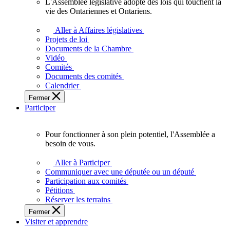
L'Assemblée législative adopte des lois qui touchent la
L'Assemblée
vie des Ontariennes et Ontariens.
législative
adopte
Aller à Affaires législatives
des
Projets de loi
lois
Documents de la Chambre
qui
Vidéo
touchent
Comités
la
Documents des comités
vie
Calendrier
des
Fermer
Ontariennes
Participer
et
Ontariens.
Pour fonctionner à son plein potentiel, l'Assemblée a
Pour
besoin de vous.
fonctionner
à
Aller à Participer
son
Communiquer avec une députée ou un député
plein
Participation aux comités
potentiel,
Pétitions
l'Assemblée
Réserver les terrains
a
Fermer
besoin
Visiter et apprendre
de