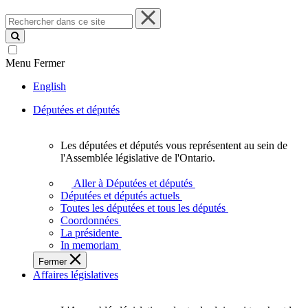
Rechercher
dans
ce
site
Menu
Fermer
English
Députées et députés
Les députées et députés vous représentent au sein de
Les
l'Assemblée législative de l'Ontario.
députées
et
Aller à Députées et députés
députés
Députées et députés actuels
vous
Toutes les députées et tous les députés
représentent
Coordonnées
au
La présidente
sein
In memoriam
de
Fermer
l'Assemblée
Affaires législatives
législative
de
l'Ontario.