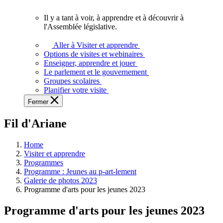
vous.
Il y a tant à voir, à apprendre et à découvrir à
Il
l'Assemblée législative.
y
a
Aller à Visiter et apprendre
tant
Options de visites et webinaires
à
Enseigner, apprendre et jouer
voir,
Le parlement et le gouvernement
à
Groupes scolaires
apprendre
Planifier votre visite
et
Fermer
à
découvrir
Fil d'Ariane
à
l'Assemblée
législative.
Home
Visiter et apprendre
Programmes
Programme : Jeunes au p-art-lement
Galerie de photos 2023
Programme d'arts pour les jeunes 2023
Programme d'arts pour les jeunes 2023