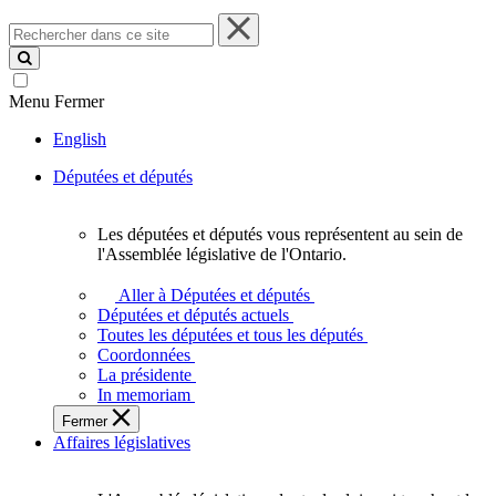
Rechercher
dans
ce
site
Menu
Fermer
English
Députées et députés
Les députées et députés vous représentent au sein de
Les
l'Assemblée législative de l'Ontario.
députées
et
Aller à Députées et députés
députés
Députées et députés actuels
vous
Toutes les députées et tous les députés
représentent
Coordonnées
au
La présidente
sein
In memoriam
de
Fermer
l'Assemblée
Affaires législatives
législative
de
l'Ontario.