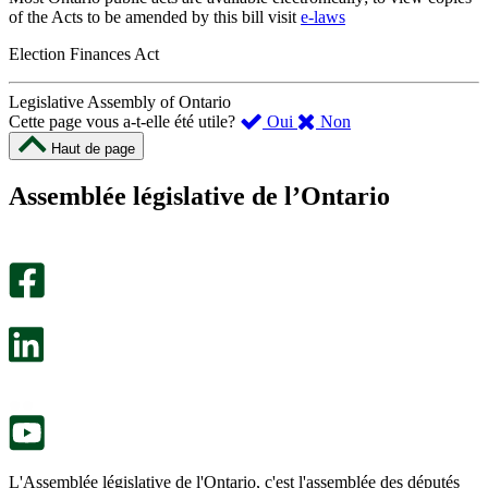
of the Acts to be amended by this bill visit
e-laws
Election Finances Act
Legislative Assembly of Ontario
,
,
Cette page vous a-t-elle été utile?
Oui
Non
cette
cette
Haut de page
page
page
m’a
ne
Assemblée législative de l’Ontario
été
m’a
utile.
pas
Un
été
sondage
utile.
facultatif
Un
s’ouvre
sondage
dans
facultatif
un
s’ouvre
nouvel
dans
onglet.
un
nouvel
onglet.
L'Assemblée législative de l'Ontario, c'est l'assemblée des députés