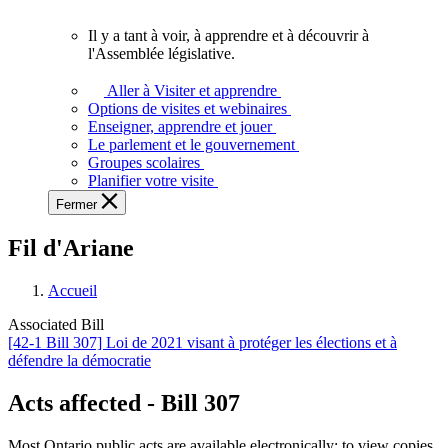
vous.
Il y a tant à voir, à apprendre et à découvrir à
Il
l'Assemblée législative.
y
a
Aller à Visiter et apprendre
tant
Options de visites et webinaires
à
Enseigner, apprendre et jouer
voir,
Le parlement et le gouvernement
à
Groupes scolaires
apprendre
Planifier votre visite
et
Fermer
à
découvrir
Fil d'Ariane
à
l'Assemblée
législative.
Accueil
Associated Bill
[42-1 Bill 307] Loi de 2021 visant à protéger les élections et à
défendre la démocratie
Acts affected - Bill 307
Most Ontario public acts are available electronically; to view copies