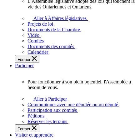
L'Assemblée législative adopte des lois qui touchent la
L'Assemblée
vie des Ontariennes et Ontariens.
législative
adopte
Aller à Affaires législatives
des
Projets de loi
lois
Documents de la Chambre
qui
Vidéo
touchent
Comités
la
Documents des comités
vie
Calendrier
des
Fermer
Ontariennes
Participer
et
Ontariens.
Pour fonctionner à son plein potentiel, l'Assemblée a
Pour
besoin de vous.
fonctionner
à
Aller à Participer
son
Communiquer avec une députée ou un député
plein
Participation aux comités
potentiel,
Pétitions
l'Assemblée
Réserver les terrains
a
Fermer
besoin
Visiter et apprendre
de