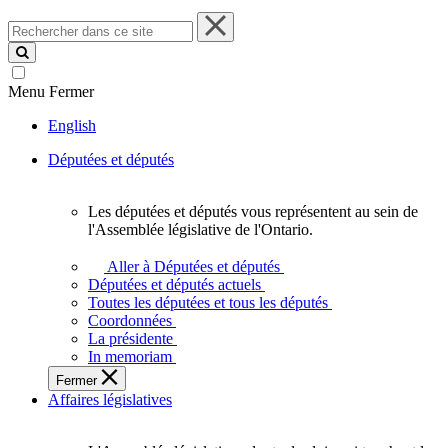
Rechercher
dans
ce
site
Menu
Fermer
English
Députées et députés
Les députées et députés vous représentent au sein de
Les
l'Assemblée législative de l'Ontario.
députées
et
Aller à Députées et députés
députés
Députées et députés actuels
vous
Toutes les députées et tous les députés
représentent
Coordonnées
au
La présidente
sein
In memoriam
de
Fermer
l'Assemblée
Affaires législatives
législative
de
l'Ontario.