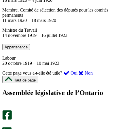
18 mars 1920
–
4 juin 1920
Membre, Comité de sélection des députés pour les comités
permanents
11 mars 1920
–
18 mars 1920
Ministre du Travail
14 novembre 1919
–
16 juillet 1923
Appartenance
Labour
20 octobre 1919
–
10 mai 1923
,
,
Cette page vous a-t-elle été utile?
Oui
Non
cette
cette
Haut de page
page
page
m’a
ne
Assemblée législative de l’Ontario
été
m’a
utile.
pas
Un
été
sondage
utile.
facultatif
Un
s’ouvre
sondage
dans
facultatif