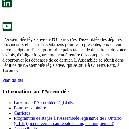
un
s’ouvre
nouvel
dans
onglet.
un
nouvel
onglet.
L'Assemblée législative de l'Ontario, c'est l'assemblée des députés
provinciaux élus par les Ontariens pour les représenter, eux et leur
circonscription. Elle a pour principales tâches de débattre et de voter
les lois, d'obliger le gouvernement à rendre des comptes, et
d'approuver les dépenses de ce dernier. L'Assemblée se réunit dans
l'édifice de l'Assemblée législative, qui se situe à Queen's Park, à
Toronto.
Plan du site
Information sur l'Assemblée
Bureau de l’Assemblée législative
Pour nous joindre
Carrières
Programme de stages à l’Assemblée législative de l’Ontario
(OLIP) (mène vers un autre site en anglais uniquement)
Accessibilité