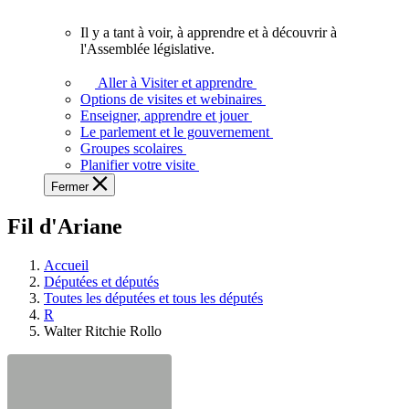
vous.
Il y a tant à voir, à apprendre et à découvrir à
Il
l'Assemblée législative.
y
a
Aller à Visiter et apprendre
tant
Options de visites et webinaires
à
Enseigner, apprendre et jouer
voir,
Le parlement et le gouvernement
à
Groupes scolaires
apprendre
Planifier votre visite
et
Fermer
à
découvrir
Fil d'Ariane
à
l'Assemblée
législative.
Accueil
Députées et députés
Toutes les députées et tous les députés
R
Walter Ritchie Rollo