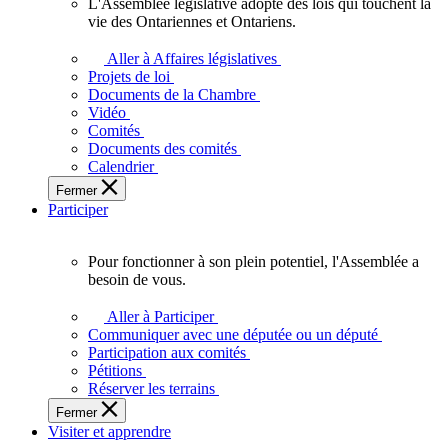
L'Assemblée législative adopte des lois qui touchent la
L'Assemblée
vie des Ontariennes et Ontariens.
législative
adopte
Aller à Affaires législatives
des
Projets de loi
lois
Documents de la Chambre
qui
Vidéo
touchent
Comités
la
Documents des comités
vie
Calendrier
des
Fermer
Ontariennes
Participer
et
Ontariens.
Pour fonctionner à son plein potentiel, l'Assemblée a
Pour
besoin de vous.
fonctionner
à
Aller à Participer
son
Communiquer avec une députée ou un député
plein
Participation aux comités
potentiel,
Pétitions
l'Assemblée
Réserver les terrains
a
Fermer
besoin
Visiter et apprendre
de