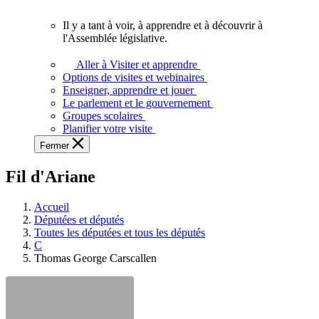
vous.
Il y a tant à voir, à apprendre et à découvrir à
Il
l'Assemblée législative.
y
a
Aller à Visiter et apprendre
tant
Options de visites et webinaires
à
Enseigner, apprendre et jouer
voir,
Le parlement et le gouvernement
à
Groupes scolaires
apprendre
Planifier votre visite
et
Fermer
à
découvrir
Fil d'Ariane
à
l'Assemblée
législative.
Accueil
Députées et députés
Toutes les députées et tous les députés
C
Thomas George Carscallen