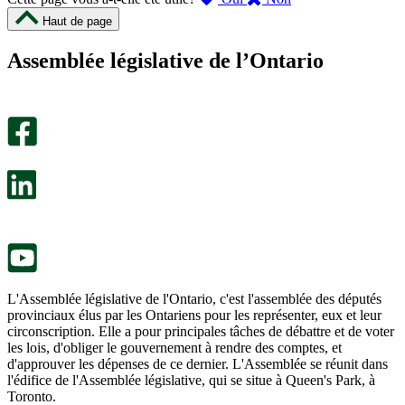
cette
cette
Haut de page
page
page
m’a
ne
Assemblée législative de l’Ontario
été
m’a
utile.
pas
Un
été
sondage
utile.
facultatif
Un
s’ouvre
sondage
dans
facultatif
un
s’ouvre
nouvel
dans
onglet.
un
nouvel
onglet.
L'Assemblée législative de l'Ontario, c'est l'assemblée des députés
provinciaux élus par les Ontariens pour les représenter, eux et leur
circonscription. Elle a pour principales tâches de débattre et de voter
les lois, d'obliger le gouvernement à rendre des comptes, et
d'approuver les dépenses de ce dernier. L'Assemblée se réunit dans
l'édifice de l'Assemblée législative, qui se situe à Queen's Park, à
Toronto.