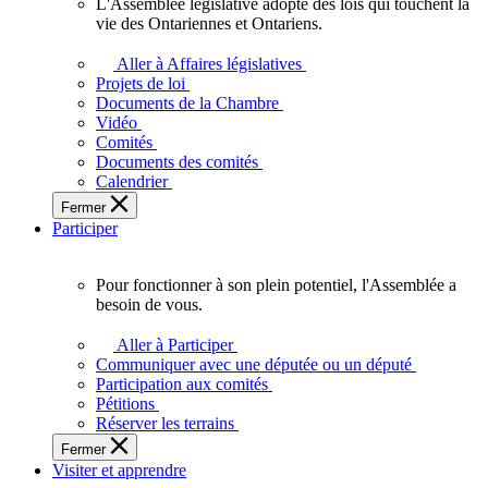
L'Assemblée législative adopte des lois qui touchent la
L'Assemblée
vie des Ontariennes et Ontariens.
législative
adopte
Aller à Affaires législatives
des
Projets de loi
lois
Documents de la Chambre
qui
Vidéo
touchent
Comités
la
Documents des comités
vie
Calendrier
des
Fermer
Ontariennes
Participer
et
Ontariens.
Pour fonctionner à son plein potentiel, l'Assemblée a
Pour
besoin de vous.
fonctionner
à
Aller à Participer
son
Communiquer avec une députée ou un député
plein
Participation aux comités
potentiel,
Pétitions
l'Assemblée
Réserver les terrains
a
Fermer
besoin
Visiter et apprendre
de