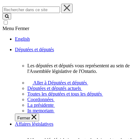
Rechercher
dans
ce
site
Menu
Fermer
English
Députées et députés
Les députées et députés vous représentent au sein de
Les
l'Assemblée législative de l'Ontario.
députées
et
Aller à Députées et députés
députés
Députées et députés actuels
vous
Toutes les députées et tous les députés
représentent
Coordonnées
au
La présidente
sein
In memoriam
de
Fermer
l'Assemblée
Affaires législatives
législative
de
l'Ontario.