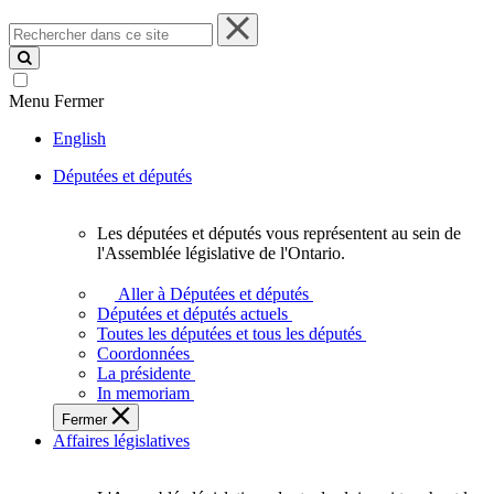
Rechercher
dans
ce
site
Menu
Fermer
English
Députées et députés
Les députées et députés vous représentent au sein de
Les
l'Assemblée législative de l'Ontario.
députées
et
Aller à Députées et députés
députés
Députées et députés actuels
vous
Toutes les députées et tous les députés
représentent
Coordonnées
au
La présidente
sein
In memoriam
de
Fermer
l'Assemblée
Affaires législatives
législative
de
l'Ontario.