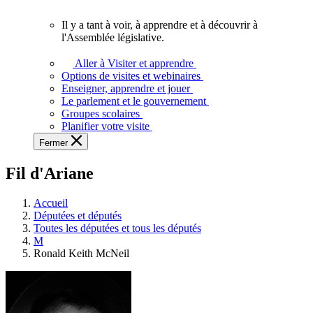
vous.
Il y a tant à voir, à apprendre et à découvrir à
Il
l'Assemblée législative.
y
a
Aller à Visiter et apprendre
tant
Options de visites et webinaires
à
Enseigner, apprendre et jouer
voir,
Le parlement et le gouvernement
à
Groupes scolaires
apprendre
Planifier votre visite
et
Fermer
à
découvrir
Fil d'Ariane
à
l'Assemblée
législative.
Accueil
Députées et députés
Toutes les députées et tous les députés
M
Ronald Keith McNeil