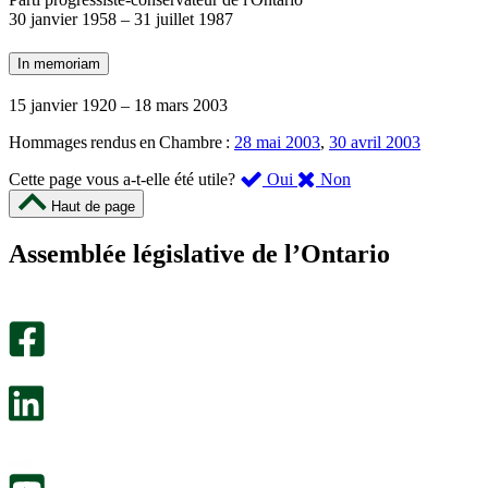
30 janvier 1958
–
31 juillet 1987
In memoriam
15 janvier 1920
–
18 mars 2003
Hommages rendus en Chambre :
28 mai 2003
,
30 avril 2003
,
,
Cette page vous a-t-elle été utile?
Oui
Non
cette
cette
Haut de page
page
page
m’a
ne
Assemblée législative de l’Ontario
été
m’a
utile.
pas
Un
été
sondage
utile.
facultatif
Un
s’ouvre
sondage
dans
facultatif
un
s’ouvre
nouvel
dans
onglet.
un
nouvel
onglet.