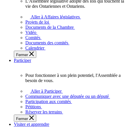
L'Assemblée législative adopte des lois qui touchent la
L'Assemblée
vie des Ontariennes et Ontariens.
législative
adopte
Aller à Affaires législatives
des
Projets de loi
lois
Documents de la Chambre
qui
Vidéo
touchent
Comités
la
Documents des comités
vie
Calendrier
des
Fermer
Ontariennes
Participer
et
Ontariens.
Pour fonctionner à son plein potentiel, l'Assemblée a
Pour
besoin de vous.
fonctionner
à
Aller à Participer
son
Communiquer avec une députée ou un député
plein
Participation aux comités
potentiel,
Pétitions
l'Assemblée
Réserver les terrains
a
Fermer
besoin
Visiter et apprendre
de