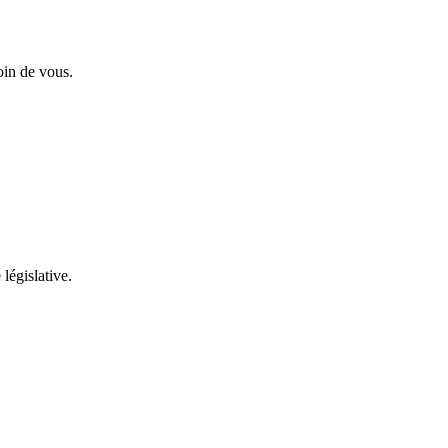
oin de vous.
 législative.