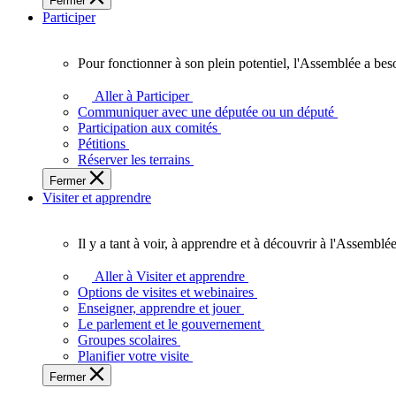
Fermer
des
Participer
Ontariennes
et
Ontariens.
Pour fonctionner à son plein potentiel, l'Assemblée a bes
Pour
fonctionner
Aller à Participer
à
Communiquer avec une députée ou un député
son
Participation aux comités
plein
Pétitions
potentiel,
Réserver les terrains
l'Assemblée
Fermer
a
Visiter et apprendre
besoin
de
vous.
Il y a tant à voir, à apprendre et à découvrir à l'Assemblée
Il
y
Aller à Visiter et apprendre
a
Options de visites et webinaires
tant
Enseigner, apprendre et jouer
à
Le parlement et le gouvernement
voir,
Groupes scolaires
à
Planifier votre visite
apprendre
Fermer
et