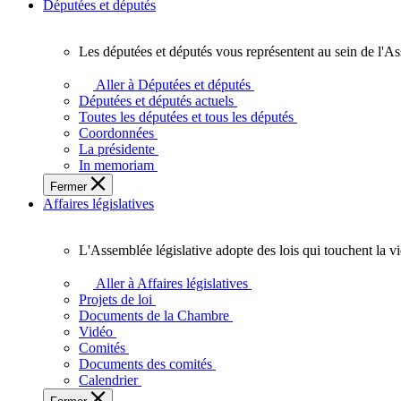
Députées et députés
Les députées et députés vous représentent au sein de l'As
Les
députées
Aller à Députées et députés
et
Députées et députés actuels
députés
Toutes les députées et tous les députés
vous
Coordonnées
représentent
La présidente
au
In memoriam
sein
Fermer
de
Affaires législatives
l'Assemblée
législative
de
L'Assemblée législative adopte des lois qui touchent la v
l'Ontario.
L'Assemblée
législative
Aller à Affaires législatives
adopte
Projets de loi
des
Documents de la Chambre
lois
Vidéo
qui
Comités
touchent
Documents des comités
la
Calendrier
vie