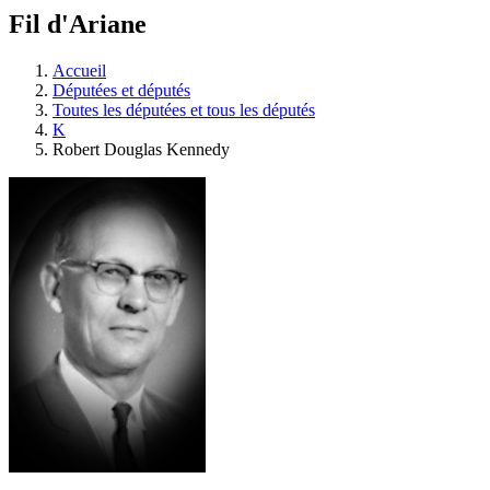
à
Fil d'Ariane
découvrir
à
l'Assemblée
Accueil
législative.
Députées et députés
Toutes les députées et tous les députés
K
Robert Douglas Kennedy