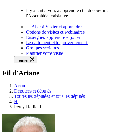
vous.
Il y a tant à voir, à apprendre et à découvrir à
Il
l'Assemblée législative.
y
a
Aller à Visiter et apprendre
tant
Options de visites et webinaires
à
Enseigner, apprendre et jouer
voir,
Le parlement et le gouvernement
à
Groupes scolaires
apprendre
Planifier votre visite
et
Fermer
à
découvrir
Fil d'Ariane
à
l'Assemblée
législative.
Accueil
Députées et députés
Toutes les députées et tous les députés
H
Percy Hatfield