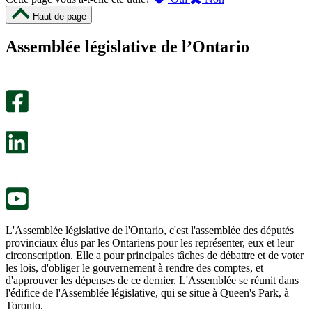
cette
cette
Haut de page
page
page
m’a
ne
Assemblée législative de l’Ontario
été
m’a
utile.
pas
Un
été
sondage
utile.
facultatif
Un
s’ouvre
sondage
dans
facultatif
un
s’ouvre
nouvel
dans
onglet.
un
nouvel
onglet.
L'Assemblée législative de l'Ontario, c'est l'assemblée des députés
provinciaux élus par les Ontariens pour les représenter, eux et leur
circonscription. Elle a pour principales tâches de débattre et de voter
les lois, d'obliger le gouvernement à rendre des comptes, et
d'approuver les dépenses de ce dernier. L'Assemblée se réunit dans
l'édifice de l'Assemblée législative, qui se situe à Queen's Park, à
Toronto.