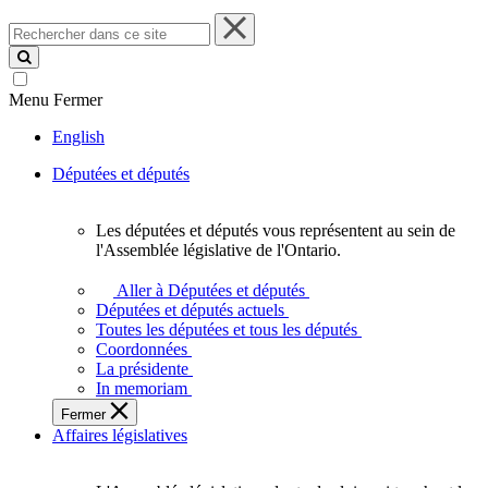
Rechercher
dans
ce
site
Menu
Fermer
English
Députées et députés
Les députées et députés vous représentent au sein de
Les
l'Assemblée législative de l'Ontario.
députées
et
Aller à Députées et députés
députés
Députées et députés actuels
vous
Toutes les députées et tous les députés
représentent
Coordonnées
au
La présidente
sein
In memoriam
de
Fermer
l'Assemblée
Affaires législatives
législative
de
l'Ontario.