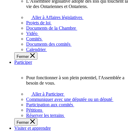
L'Assemblée législative adopte des lois qui touchent la
L'Assemblée
vie des Ontariennes et Ontariens.
législative
adopte
Aller à Affaires législatives
des
Projets de loi
lois
Documents de la Chambre
qui
Vidéo
touchent
Comités
la
Documents des comités
vie
Calendrier
des
Fermer
Ontariennes
Participer
et
Ontariens.
Pour fonctionner à son plein potentiel, l'Assemblée a
Pour
besoin de vous.
fonctionner
à
Aller à Participer
son
Communiquer avec une députée ou un député
plein
Participation aux comités
potentiel,
Pétitions
l'Assemblée
Réserver les terrains
a
Fermer
besoin
Visiter et apprendre
de