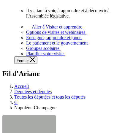
vous.
Il y a tant à voir, à apprendre et à découvrir à
Il
l'Assemblée législative.
y
a
Aller à Visiter et apprendre
tant
Options de visites et webinaires
à
Enseigner, apprendre et jouer
voir,
Le parlement et le gouvernement
à
Groupes scolaires
apprendre
Planifier votre visite
et
Fermer
à
découvrir
Fil d'Ariane
à
l'Assemblée
législative.
Accueil
Députées et députés
Toutes les députées et tous les députés
C
Napoléon Champagne