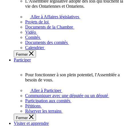
L'Assemblée législative adopte des lois qui touchent la
L'Assemblée
vie des Ontariennes et Ontariens.
législative
adopte
Aller à Affaires législatives
des
Projets de loi
lois
Documents de la Chambre
qui
Vidéo
touchent
Comités
la
Documents des comités
vie
Calendrier
des
Fermer
Ontariennes
Participer
et
Ontariens.
Pour fonctionner à son plein potentiel, l'Assemblée a
Pour
besoin de vous.
fonctionner
à
Aller à Participer
son
Communiquer avec une députée ou un député
plein
Participation aux comités
potentiel,
Pétitions
l'Assemblée
Réserver les terrains
a
Fermer
besoin
Visiter et apprendre
de