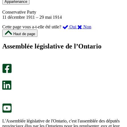
Appartenance
Conservative Party
11 décembre 1911
–
29 mai 1914
,
,
Cette page vous a-t-elle été utile?
Oui
Non
cette
cette
Haut de page
page
page
m’a
ne
Assemblée législative de l’Ontario
été
m’a
utile.
pas
Un
été
sondage
utile.
facultatif
Un
s’ouvre
sondage
dans
facultatif
un
s’ouvre
nouvel
dans
onglet.
un
nouvel
onglet.
L'Assemblée législative de l'Ontario, c'est l'assemblée des députés
provinciaux élus par les Ontariens pour les représenter, eux et leur