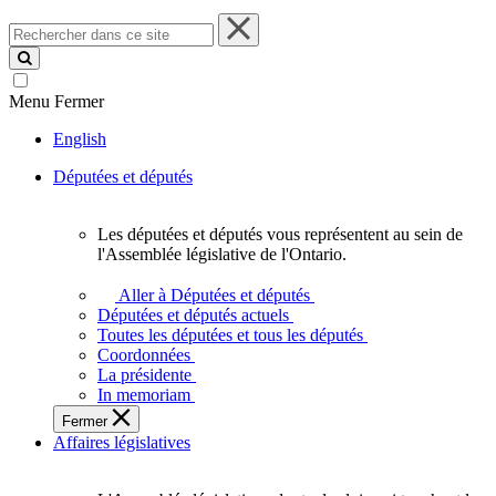
Rechercher
dans
ce
site
Menu
Fermer
English
Députées et députés
Les députées et députés vous représentent au sein de
Les
l'Assemblée législative de l'Ontario.
députées
et
Aller à Députées et députés
députés
Députées et députés actuels
vous
Toutes les députées et tous les députés
représentent
Coordonnées
au
La présidente
sein
In memoriam
de
Fermer
l'Assemblée
Affaires législatives
législative
de
l'Ontario.