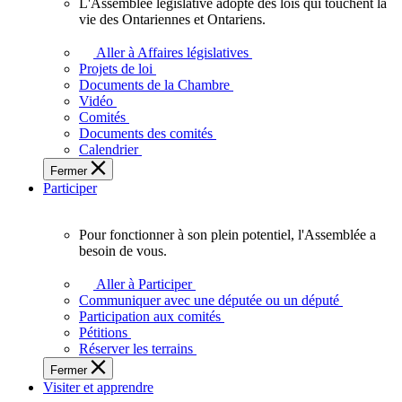
L'Assemblée législative adopte des lois qui touchent la
L'Assemblée
vie des Ontariennes et Ontariens.
législative
adopte
Aller à Affaires législatives
des
Projets de loi
lois
Documents de la Chambre
qui
Vidéo
touchent
Comités
la
Documents des comités
vie
Calendrier
des
Fermer
Ontariennes
Participer
et
Ontariens.
Pour fonctionner à son plein potentiel, l'Assemblée a
Pour
besoin de vous.
fonctionner
à
Aller à Participer
son
Communiquer avec une députée ou un député
plein
Participation aux comités
potentiel,
Pétitions
l'Assemblée
Réserver les terrains
a
Fermer
besoin
Visiter et apprendre
de