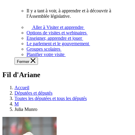
vous.
Il y a tant à voir, à apprendre et à découvrir à
Il
l'Assemblée législative.
y
a
Aller à Visiter et apprendre
tant
Options de visites et webinaires
à
Enseigner, apprendre et jouer
voir,
Le parlement et le gouvernement
à
Groupes scolaires
apprendre
Planifier votre visite
et
Fermer
à
découvrir
Fil d'Ariane
à
l'Assemblée
législative.
Accueil
Députées et députés
Toutes les députées et tous les députés
M
Julia Munro