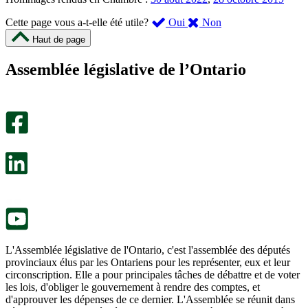
,
,
Cette page vous a-t-elle été utile?
Oui
Non
cette
cette
Haut de page
page
page
m’a
ne
Assemblée législative de l’Ontario
été
m’a
utile.
pas
Un
été
sondage
utile.
facultatif
Un
s’ouvre
sondage
dans
facultatif
un
s’ouvre
nouvel
dans
onglet.
un
nouvel
onglet.
L'Assemblée législative de l'Ontario, c'est l'assemblée des députés
provinciaux élus par les Ontariens pour les représenter, eux et leur
circonscription. Elle a pour principales tâches de débattre et de voter
les lois, d'obliger le gouvernement à rendre des comptes, et
d'approuver les dépenses de ce dernier. L'Assemblée se réunit dans