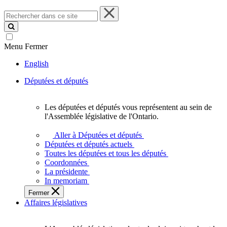
Rechercher
dans
ce
site
Menu
Fermer
English
Députées et députés
Les députées et députés vous représentent au sein de
Les
l'Assemblée législative de l'Ontario.
députées
et
Aller à Députées et députés
députés
Députées et députés actuels
vous
Toutes les députées et tous les députés
représentent
Coordonnées
au
La présidente
sein
In memoriam
de
Fermer
l'Assemblée
Affaires législatives
législative
de
l'Ontario.