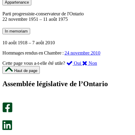
Appartenance
Parti progressiste-conservateur de l'Ontario
22 novembre 1951
–
11 août 1975
In memoriam
10 août 1918
–
7 août 2010
Hommages rendus en Chambre :
24 novembre 2010
,
,
Cette page vous a-t-elle été utile?
Oui
Non
cette
cette
Haut de page
page
page
m’a
ne
Assemblée législative de l’Ontario
été
m’a
utile.
pas
Un
été
sondage
utile.
facultatif
Un
s’ouvre
sondage
dans
facultatif
un
s’ouvre
nouvel
dans
onglet.
un