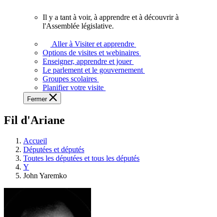
vous.
Il y a tant à voir, à apprendre et à découvrir à
Il
l'Assemblée législative.
y
a
Aller à Visiter et apprendre
tant
Options de visites et webinaires
à
Enseigner, apprendre et jouer
voir,
Le parlement et le gouvernement
à
Groupes scolaires
apprendre
Planifier votre visite
et
Fermer
à
découvrir
Fil d'Ariane
à
l'Assemblée
législative.
Accueil
Députées et députés
Toutes les députées et tous les députés
Y
John Yaremko