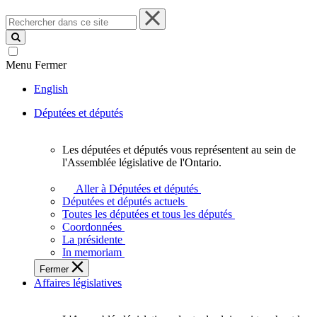
Rechercher
dans
ce
site
Menu
Fermer
English
Députées et députés
Les députées et députés vous représentent au sein de
Les
l'Assemblée législative de l'Ontario.
députées
et
Aller à Députées et députés
députés
Députées et députés actuels
vous
Toutes les députées et tous les députés
représentent
Coordonnées
au
La présidente
sein
In memoriam
de
Fermer
l'Assemblée
Affaires législatives
législative
de
l'Ontario.