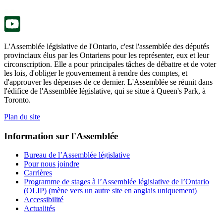
nouvel
onglet.
L'Assemblée législative de l'Ontario, c'est l'assemblée des députés
provinciaux élus par les Ontariens pour les représenter, eux et leur
circonscription. Elle a pour principales tâches de débattre et de voter
les lois, d'obliger le gouvernement à rendre des comptes, et
d'approuver les dépenses de ce dernier. L'Assemblée se réunit dans
l'édifice de l'Assemblée législative, qui se situe à Queen's Park, à
Toronto.
Plan du site
Information sur l'Assemblée
Bureau de l’Assemblée législative
Pour nous joindre
Carrières
Programme de stages à l’Assemblée législative de l’Ontario
(OLIP) (mène vers un autre site en anglais uniquement)
Accessibilité
Actualités