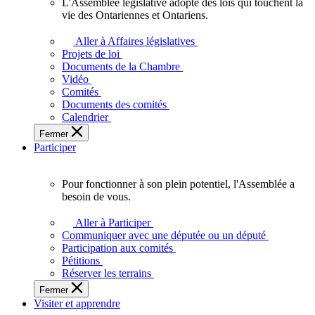
L'Assemblée législative adopte des lois qui touchent la
L'Assemblée
vie des Ontariennes et Ontariens.
législative
adopte
Aller à Affaires législatives
des
Projets de loi
lois
Documents de la Chambre
qui
Vidéo
touchent
Comités
la
Documents des comités
vie
Calendrier
des
Fermer
Ontariennes
Participer
et
Ontariens.
Pour fonctionner à son plein potentiel, l'Assemblée a
Pour
besoin de vous.
fonctionner
à
Aller à Participer
son
Communiquer avec une députée ou un député
plein
Participation aux comités
potentiel,
Pétitions
l'Assemblée
Réserver les terrains
a
Fermer
besoin
Visiter et apprendre
de