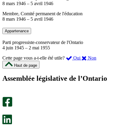
8 mars 1946
–
5 avril 1946
Membre, Comité permanent de l'éducation
8 mars 1946
–
5 avril 1946
Appartenance
Parti progressiste-conservateur de l'Ontario
4 juin 1945
–
2 mai 1955
,
,
Cette page vous a-t-elle été utile?
Oui
Non
cette
cette
Haut de page
page
page
m’a
ne
Assemblée législative de l’Ontario
été
m’a
utile.
pas
Un
été
sondage
utile.
facultatif
Un
s’ouvre
sondage
dans
facultatif
un
s’ouvre
nouvel
dans
onglet.
un
nouvel