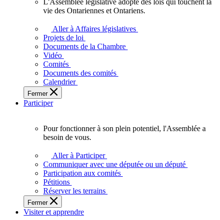
L'Assemblée législative adopte des lois qui touchent la
L'Assemblée
vie des Ontariennes et Ontariens.
législative
adopte
Aller à Affaires législatives
des
Projets de loi
lois
Documents de la Chambre
qui
Vidéo
touchent
Comités
la
Documents des comités
vie
Calendrier
des
Fermer
Ontariennes
Participer
et
Ontariens.
Pour fonctionner à son plein potentiel, l'Assemblée a
Pour
besoin de vous.
fonctionner
à
Aller à Participer
son
Communiquer avec une députée ou un député
plein
Participation aux comités
potentiel,
Pétitions
l'Assemblée
Réserver les terrains
a
Fermer
besoin
Visiter et apprendre
de