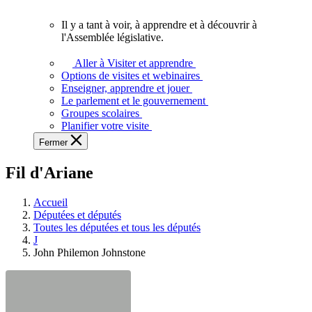
vous.
Il y a tant à voir, à apprendre et à découvrir à
Il
l'Assemblée législative.
y
a
Aller à Visiter et apprendre
tant
Options de visites et webinaires
à
Enseigner, apprendre et jouer
voir,
Le parlement et le gouvernement
à
Groupes scolaires
apprendre
Planifier votre visite
et
Fermer
à
découvrir
Fil d'Ariane
à
l'Assemblée
législative.
Accueil
Députées et députés
Toutes les députées et tous les députés
J
John Philemon Johnstone