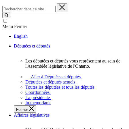
Rechercher
dans
ce
site
Menu
Fermer
English
Députées et députés
Les députées et députés vous représentent au sein de
Les
l'Assemblée législative de l'Ontario.
députées
et
Aller à Députées et députés
députés
Députées et députés actuels
vous
Toutes les députées et tous les députés
représentent
Coordonnées
au
La présidente
sein
In memoriam
de
Fermer
l'Assemblée
Affaires législatives
législative
de
l'Ontario.