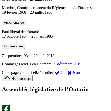
Membre, Comité permanent du Règlement et de l'impression
19 février 1968
–
23 juillet 1968
Appartenance
Parti libéral de l'Ontario
17 octobre 1967
–
25 mars 1985
In memoriam
7 septembre 1934
–
29 août 2018
Hommages rendus en Chambre :
9 décembre 2019
,
,
Cette page vous a-t-elle été utile?
Oui
Non
cette
cette
Haut de page
page
page
m’a
ne
Assemblée législative de l’Ontario
été
m’a
utile.
pas
Un
été
sondage
utile.
facultatif
Un