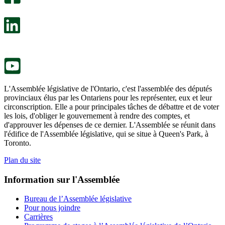
s’ouvre
sondage
dans
facultatif
un
s’ouvre
nouvel
dans
onglet.
un
nouvel
onglet.
L'Assemblée législative de l'Ontario, c'est l'assemblée des députés
provinciaux élus par les Ontariens pour les représenter, eux et leur
circonscription. Elle a pour principales tâches de débattre et de voter
les lois, d'obliger le gouvernement à rendre des comptes, et
d'approuver les dépenses de ce dernier. L'Assemblée se réunit dans
l'édifice de l'Assemblée législative, qui se situe à Queen's Park, à
Toronto.
Plan du site
Information sur l'Assemblée
Bureau de l’Assemblée législative
Pour nous joindre
Carrières