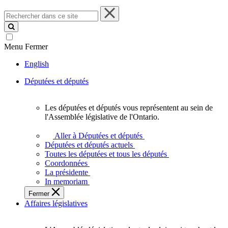
Rechercher
dans
ce
site
Menu
Fermer
English
Députées et députés
Les députées et députés vous représentent au sein de
Les
l'Assemblée législative de l'Ontario.
députées
et
Aller à Députées et députés
députés
Députées et députés actuels
vous
Toutes les députées et tous les députés
représentent
Coordonnées
au
La présidente
sein
In memoriam
de
Fermer
l'Assemblée
Affaires législatives
législative
de
l'Ontario.