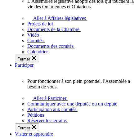
L'Assemblée législative adopte des lois qui touchent la
L'Assemblée
vie des Ontariennes et Ontariens.
législative
adopte
Aller à Affaires législatives
des
Projets de loi
lois
Documents de la Chambre
qui
Vidéo
touchent
Comités
la
Documents des comités
vie
Calendrier
des
Fermer
Ontariennes
Participer
et
Ontariens.
Pour fonctionner à son plein potentiel, l'Assemblée a
Pour
besoin de vous.
fonctionner
à
Aller à Participer
son
Communiquer avec une députée ou un député
plein
Participation aux comités
potentiel,
Pétitions
l'Assemblée
Réserver les terrains
a
Fermer
besoin
Visiter et apprendre
de