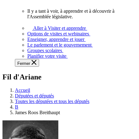
vous.
Il y a tant à voir, à apprendre et à découvrir à
Il
l'Assemblée législative.
y
a
Aller à Visiter et apprendre
tant
Options de visites et webinaires
à
Enseigner, apprendre et jouer
voir,
Le parlement et le gouvernement
à
Groupes scolaires
apprendre
Planifier votre visite
et
Fermer
à
découvrir
Fil d'Ariane
à
l'Assemblée
législative.
Accueil
Députées et députés
Toutes les députées et tous les députés
B
James Roos Breithaupt