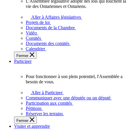
L'Assemblée législative adopte des lois qui touchent la
L'Assemblée
vie des Ontariennes et Ontariens.
législative
adopte
Aller à Affaires législatives
des
Projets de loi
lois
Documents de la Chambre
qui
Vidéo
touchent
Comités
la
Documents des comités
vie
Calendrier
des
Fermer
Ontariennes
Participer
et
Ontariens.
Pour fonctionner à son plein potentiel, l'Assemblée a
Pour
besoin de vous.
fonctionner
à
Aller à Participer
son
Communiquer avec une députée ou un député
plein
Participation aux comités
potentiel,
Pétitions
l'Assemblée
Réserver les terrains
a
Fermer
besoin
Visiter et apprendre
de