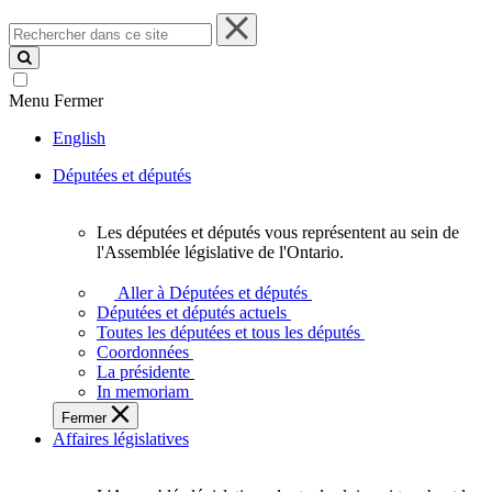
Rechercher
dans
ce
site
Menu
Fermer
English
Députées et députés
Les députées et députés vous représentent au sein de
Les
l'Assemblée législative de l'Ontario.
députées
et
Aller à Députées et députés
députés
Députées et députés actuels
vous
Toutes les députées et tous les députés
représentent
Coordonnées
au
La présidente
sein
In memoriam
de
Fermer
l'Assemblée
Affaires législatives
législative
de
l'Ontario.