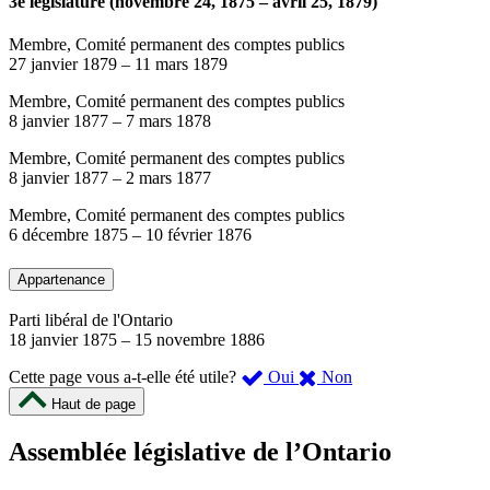
3e législature (novembre 24, 1875 – avril 25, 1879)
Membre, Comité permanent des comptes publics
27 janvier 1879
–
11 mars 1879
Membre, Comité permanent des comptes publics
8 janvier 1877
–
7 mars 1878
Membre, Comité permanent des comptes publics
8 janvier 1877
–
2 mars 1877
Membre, Comité permanent des comptes publics
6 décembre 1875
–
10 février 1876
Appartenance
Parti libéral de l'Ontario
18 janvier 1875
–
15 novembre 1886
,
,
Cette page vous a-t-elle été utile?
Oui
Non
cette
cette
Haut de page
page
page
m’a
ne
Assemblée législative de l’Ontario
été
m’a
utile.
pas