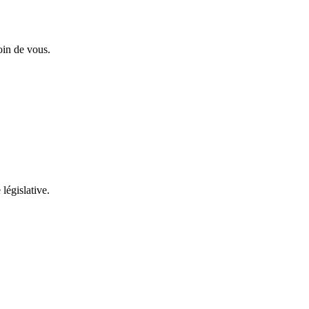
oin de vous.
 législative.