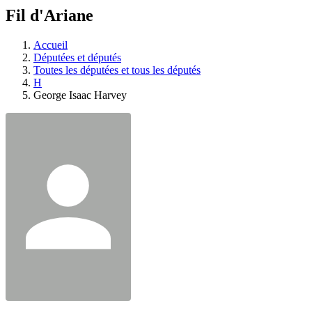
à
Fil d'Ariane
découvrir
à
l'Assemblée
Accueil
législative.
Députées et députés
Toutes les députées et tous les députés
H
George Isaac Harvey