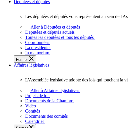
Députées et députés
Les députées et députés vous représentent au sein de l'As
Les
députées
Aller à Députées et députés
et
Députées et députés actuels
députés
Toutes les députées et tous les députés
vous
Coordonnées
représentent
La présidente
au
In memoriam
sein
Fermer
de
Affaires législatives
l'Assemblée
législative
de
L'Assemblée législative adopte des lois qui touchent la v
l'Ontario.
L'Assemblée
législative
Aller à Affaires législatives
adopte
Projets de loi
des
Documents de la Chambre
lois
Vidéo
qui
Comités
touchent
Documents des comités
la
Calendrier
vie