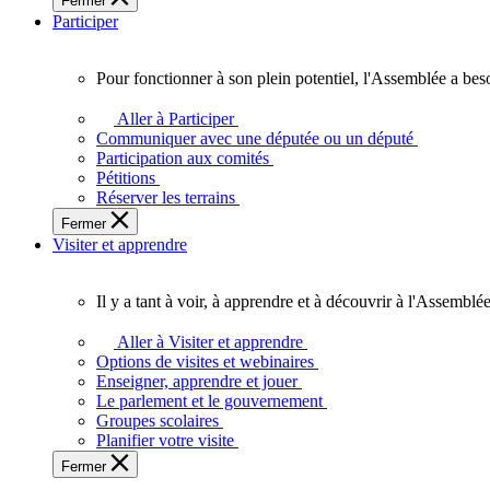
Fermer
des
Participer
Ontariennes
et
Ontariens.
Pour fonctionner à son plein potentiel, l'Assemblée a bes
Pour
fonctionner
Aller à Participer
à
Communiquer avec une députée ou un député
son
Participation aux comités
plein
Pétitions
potentiel,
Réserver les terrains
l'Assemblée
Fermer
a
Visiter et apprendre
besoin
de
vous.
Il y a tant à voir, à apprendre et à découvrir à l'Assemblée
Il
y
Aller à Visiter et apprendre
a
Options de visites et webinaires
tant
Enseigner, apprendre et jouer
à
Le parlement et le gouvernement
voir,
Groupes scolaires
à
Planifier votre visite
apprendre
Fermer
et