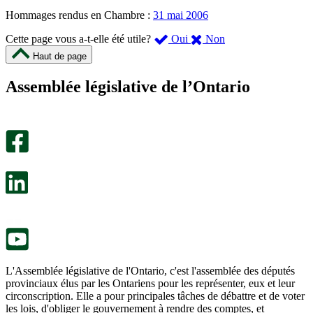
Hommages rendus en Chambre :
31 mai 2006
,
,
Cette page vous a-t-elle été utile?
Oui
Non
cette
cette
Haut de page
page
page
m’a
ne
Assemblée législative de l’Ontario
été
m’a
utile.
pas
Un
été
sondage
utile.
facultatif
Un
s’ouvre
sondage
dans
facultatif
un
s’ouvre
nouvel
dans
onglet.
un
nouvel
onglet.
L'Assemblée législative de l'Ontario, c'est l'assemblée des députés
provinciaux élus par les Ontariens pour les représenter, eux et leur
circonscription. Elle a pour principales tâches de débattre et de voter
les lois, d'obliger le gouvernement à rendre des comptes, et