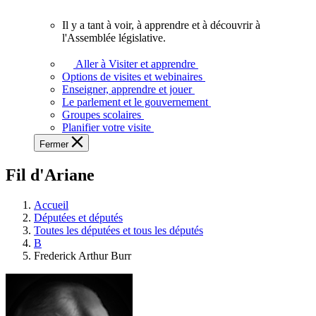
vous.
Il y a tant à voir, à apprendre et à découvrir à
Il
l'Assemblée législative.
y
a
Aller à Visiter et apprendre
tant
Options de visites et webinaires
à
Enseigner, apprendre et jouer
voir,
Le parlement et le gouvernement
à
Groupes scolaires
apprendre
Planifier votre visite
et
Fermer
à
découvrir
Fil d'Ariane
à
l'Assemblée
législative.
Accueil
Députées et députés
Toutes les députées et tous les députés
B
Frederick Arthur Burr