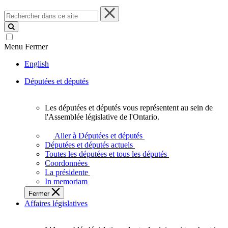
Rechercher
dans
ce
site
Menu
Fermer
English
Députées et députés
Les députées et députés vous représentent au sein de
Les
l'Assemblée législative de l'Ontario.
députées
et
Aller à Députées et députés
députés
Députées et députés actuels
vous
Toutes les députées et tous les députés
représentent
Coordonnées
au
La présidente
sein
In memoriam
de
Fermer
l'Assemblée
Affaires législatives
législative
de
l'Ontario.