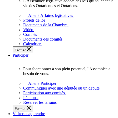
L'Assemblée législative adopte des lois qui touchent la
L'Assemblée
vie des Ontariennes et Ontariens.
législative
adopte
Aller à Affaires législatives
des
Projets de loi
lois
Documents de la Chambre
qui
Vidéo
touchent
Comités
la
Documents des comités
vie
Calendrier
des
Fermer
Ontariennes
Participer
et
Ontariens.
Pour fonctionner à son plein potentiel, l'Assemblée a
Pour
besoin de vous.
fonctionner
à
Aller à Participer
son
Communiquer avec une députée ou un député
plein
Participation aux comités
potentiel,
Pétitions
l'Assemblée
Réserver les terrains
a
Fermer
besoin
Visiter et apprendre
de