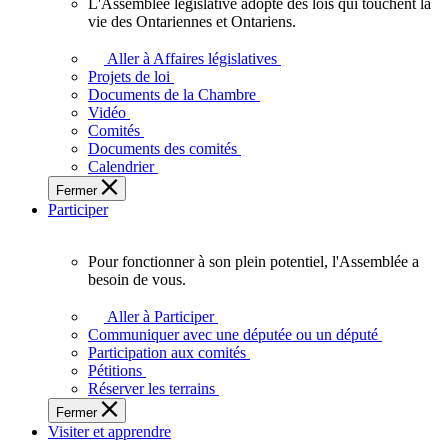
L'Assemblée législative adopte des lois qui touchent la
L'Assemblée
vie des Ontariennes et Ontariens.
législative
adopte
Aller à Affaires législatives
des
Projets de loi
lois
Documents de la Chambre
qui
Vidéo
touchent
Comités
la
Documents des comités
vie
Calendrier
des
Fermer
Ontariennes
Participer
et
Ontariens.
Pour fonctionner à son plein potentiel, l'Assemblée a
Pour
besoin de vous.
fonctionner
à
Aller à Participer
son
Communiquer avec une députée ou un député
plein
Participation aux comités
potentiel,
Pétitions
l'Assemblée
Réserver les terrains
a
Fermer
besoin
Visiter et apprendre
de