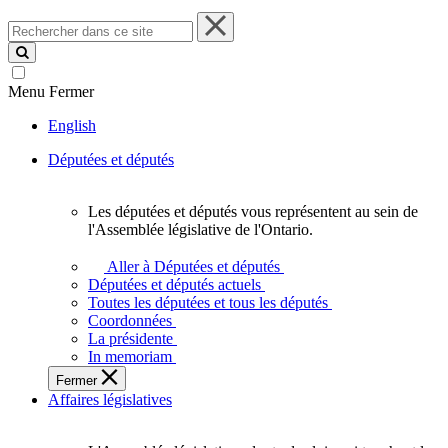
Rechercher
dans
ce
site
Menu
Fermer
English
Députées et députés
Les députées et députés vous représentent au sein de
Les
l'Assemblée législative de l'Ontario.
députées
et
Aller à Députées et députés
députés
Députées et députés actuels
vous
Toutes les députées et tous les députés
représentent
Coordonnées
au
La présidente
sein
In memoriam
de
Fermer
l'Assemblée
Affaires législatives
législative
de
l'Ontario.