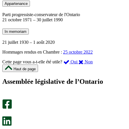
Appartenance
Parti progressiste-conservateur de l'Ontario
21 octobre 1971
–
30 juillet 1990
In memoriam
21 juillet 1930
–
1 août 2020
Hommages rendus en Chambre :
25 octobre 2022
,
,
Cette page vous a-t-elle été utile?
Oui
Non
cette
cette
Haut de page
page
page
m’a
ne
Assemblée législative de l’Ontario
été
m’a
utile.
pas
Un
été
sondage
utile.
facultatif
Un
s’ouvre
sondage
dans
facultatif
un
s’ouvre
nouvel
dans
onglet.
un