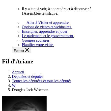
vous.
Il y a tant à voir, à apprendre et à découvrir à
Il
l'Assemblée législative.
y
a
Aller à Visiter et apprendre
tant
Options de visites et webinaires
à
Enseigner, apprendre et jouer
voir,
Le parlement et le gouvernement
à
Groupes scolaires
apprendre
Planifier votre visite
et
Fermer
à
découvrir
Fil d'Ariane
à
l'Assemblée
législative.
Accueil
Députées et députés
Toutes les députées et tous les députés
W
Douglas Jack Wiseman