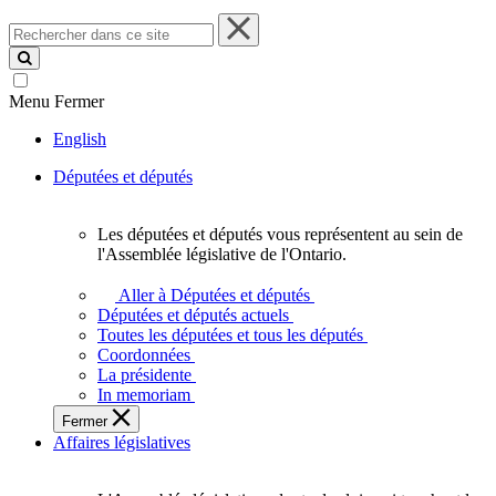
Rechercher
dans
ce
site
Menu
Fermer
English
Députées et députés
Les députées et députés vous représentent au sein de
Les
l'Assemblée législative de l'Ontario.
députées
et
Aller à Députées et députés
députés
Députées et députés actuels
vous
Toutes les députées et tous les députés
représentent
Coordonnées
au
La présidente
sein
In memoriam
de
Fermer
l'Assemblée
Affaires législatives
législative
de
l'Ontario.