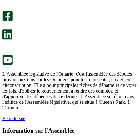
Un
été
sondage
utile.
facultatif
Un
s’ouvre
sondage
dans
facultatif
un
s’ouvre
nouvel
dans
onglet.
un
nouvel
onglet.
L'Assemblée législative de l'Ontario, c'est l'assemblée des députés
provinciaux élus par les Ontariens pour les représenter, eux et leur
circonscription. Elle a pour principales tâches de débattre et de voter
les lois, d'obliger le gouvernement à rendre des comptes, et
d'approuver les dépenses de ce dernier. L'Assemblée se réunit dans
l'édifice de l'Assemblée législative, qui se situe à Queen's Park, à
Toronto.
Plan du site
Information sur l'Assemblée