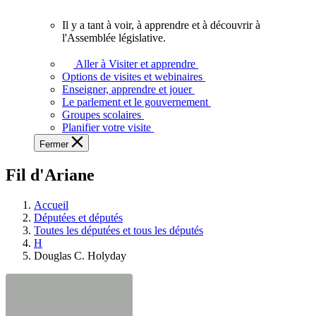
vous.
Il y a tant à voir, à apprendre et à découvrir à
Il
l'Assemblée législative.
y
a
Aller à Visiter et apprendre
tant
Options de visites et webinaires
à
Enseigner, apprendre et jouer
voir,
Le parlement et le gouvernement
à
Groupes scolaires
apprendre
Planifier votre visite
et
Fermer
à
découvrir
Fil d'Ariane
à
l'Assemblée
législative.
Accueil
Députées et députés
Toutes les députées et tous les députés
H
Douglas C. Holyday