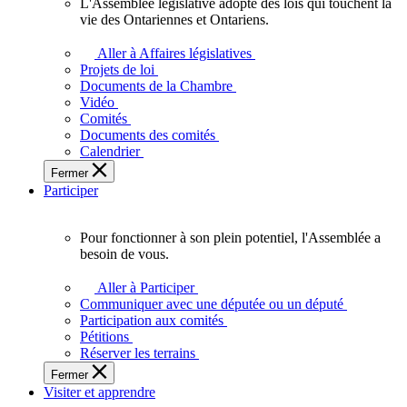
L'Assemblée législative adopte des lois qui touchent la
L'Assemblée
vie des Ontariennes et Ontariens.
législative
adopte
Aller à Affaires législatives
des
Projets de loi
lois
Documents de la Chambre
qui
Vidéo
touchent
Comités
la
Documents des comités
vie
Calendrier
des
Fermer
Ontariennes
Participer
et
Ontariens.
Pour fonctionner à son plein potentiel, l'Assemblée a
Pour
besoin de vous.
fonctionner
à
Aller à Participer
son
Communiquer avec une députée ou un député
plein
Participation aux comités
potentiel,
Pétitions
l'Assemblée
Réserver les terrains
a
Fermer
besoin
Visiter et apprendre
de