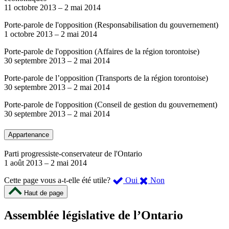
11 octobre 2013
–
2 mai 2014
Porte-parole de l'opposition (Responsabilisation du gouvernement)
1 octobre 2013
–
2 mai 2014
Porte-parole de l'opposition (Affaires de la région torontoise)
30 septembre 2013
–
2 mai 2014
Porte-parole de l’opposition (Transports de la région torontoise)
30 septembre 2013
–
2 mai 2014
Porte-parole de l'opposition (Conseil de gestion du gouvernement)
30 septembre 2013
–
2 mai 2014
Appartenance
Parti progressiste-conservateur de l'Ontario
1 août 2013
–
2 mai 2014
,
,
Cette page vous a-t-elle été utile?
Oui
Non
cette
cette
Haut de page
page
page
m’a
ne
Assemblée législative de l’Ontario
été
m’a
utile.
pas