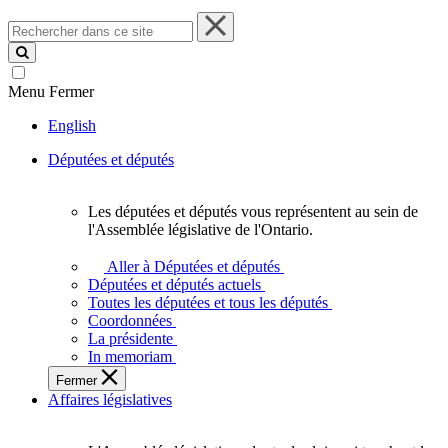
Rechercher
dans
ce
site
Menu
Fermer
English
Députées et députés
Les députées et députés vous représentent au sein de
Les
l'Assemblée législative de l'Ontario.
députées
et
Aller à Députées et députés
députés
Députées et députés actuels
vous
Toutes les députées et tous les députés
représentent
Coordonnées
au
La présidente
sein
In memoriam
de
Fermer
l'Assemblée
Affaires législatives
législative
de
l'Ontario.