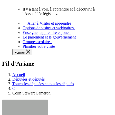
vous.
Il y a tant à voir, à apprendre et à découvrir à
Il
l'Assemblée législative.
y
a
Aller à Visiter et apprendre
tant
Options de visites et webinaires
à
Enseigner, apprendre et jouer
voir,
Le parlement et le gouvernement
à
Groupes scolaires
apprendre
Planifier votre visite
et
Fermer
à
découvrir
Fil d'Ariane
à
l'Assemblée
législative.
Accueil
Députées et députés
Toutes les députées et tous les députés
C
Colin Stewart Cameron