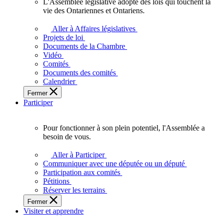
L'Assemblée législative adopte des lois qui touchent la
L'Assemblée
vie des Ontariennes et Ontariens.
législative
adopte
Aller à Affaires législatives
des
Projets de loi
lois
Documents de la Chambre
qui
Vidéo
touchent
Comités
la
Documents des comités
vie
Calendrier
des
Fermer
Ontariennes
Participer
et
Ontariens.
Pour fonctionner à son plein potentiel, l'Assemblée a
Pour
besoin de vous.
fonctionner
à
Aller à Participer
son
Communiquer avec une députée ou un député
plein
Participation aux comités
potentiel,
Pétitions
l'Assemblée
Réserver les terrains
a
Fermer
besoin
Visiter et apprendre
de