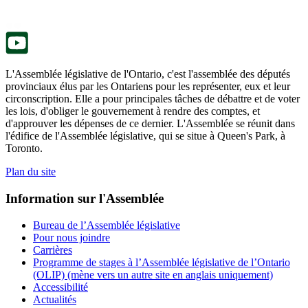
onglet.
un
nouvel
onglet.
L'Assemblée législative de l'Ontario, c'est l'assemblée des députés
provinciaux élus par les Ontariens pour les représenter, eux et leur
circonscription. Elle a pour principales tâches de débattre et de voter
les lois, d'obliger le gouvernement à rendre des comptes, et
d'approuver les dépenses de ce dernier. L'Assemblée se réunit dans
l'édifice de l'Assemblée législative, qui se situe à Queen's Park, à
Toronto.
Plan du site
Information sur l'Assemblée
Bureau de l’Assemblée législative
Pour nous joindre
Carrières
Programme de stages à l’Assemblée législative de l’Ontario
(OLIP) (mène vers un autre site en anglais uniquement)
Accessibilité
Actualités