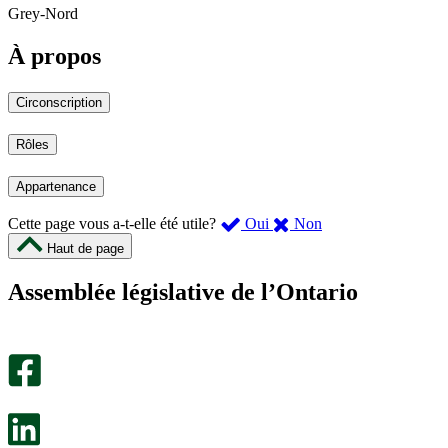
Grey-Nord
À propos
Circonscription
Rôles
Appartenance
,
,
Cette page vous a-t-elle été utile?
Oui
Non
cette
cette
Haut de page
page
page
m’a
ne
Assemblée législative de l’Ontario
été
m’a
utile.
pas
Un
été
sondage
utile.
facultatif
Un
s’ouvre
sondage
dans
facultatif
un
s’ouvre
nouvel
dans