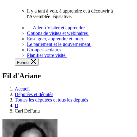
vous.
Il y a tant à voir, à apprendre et à découvrir à
Il
l'Assemblée législative.
y
a
Aller à Visiter et apprendre
tant
Options de visites et webinaires
à
Enseigner, apprendre et jouer
voir,
Le parlement et le gouvernement
à
Groupes scolaires
apprendre
Planifier votre visite
et
Fermer
à
découvrir
Fil d'Ariane
à
l'Assemblée
législative.
Accueil
Députées et députés
Toutes les députées et tous les députés
D
Carl DeFaria