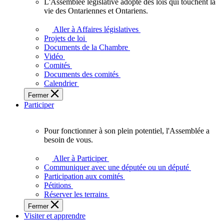
L'Assemblée législative adopte des lois qui touchent la
L'Assemblée
vie des Ontariennes et Ontariens.
législative
adopte
Aller à Affaires législatives
des
Projets de loi
lois
Documents de la Chambre
qui
Vidéo
touchent
Comités
la
Documents des comités
vie
Calendrier
des
Fermer
Ontariennes
Participer
et
Ontariens.
Pour fonctionner à son plein potentiel, l'Assemblée a
Pour
besoin de vous.
fonctionner
à
Aller à Participer
son
Communiquer avec une députée ou un député
plein
Participation aux comités
potentiel,
Pétitions
l'Assemblée
Réserver les terrains
a
Fermer
besoin
Visiter et apprendre
de