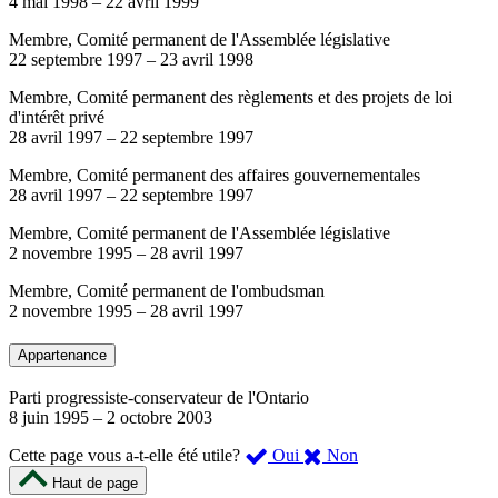
4 mai 1998
–
22 avril 1999
Membre, Comité permanent de l'Assemblée législative
22 septembre 1997
–
23 avril 1998
Membre, Comité permanent des règlements et des projets de loi
d'intérêt privé
28 avril 1997
–
22 septembre 1997
Membre, Comité permanent des affaires gouvernementales
28 avril 1997
–
22 septembre 1997
Membre, Comité permanent de l'Assemblée législative
2 novembre 1995
–
28 avril 1997
Membre, Comité permanent de l'ombudsman
2 novembre 1995
–
28 avril 1997
Appartenance
Parti progressiste-conservateur de l'Ontario
8 juin 1995
–
2 octobre 2003
,
,
Cette page vous a-t-elle été utile?
Oui
Non
cette
cette
Haut de page
page
page