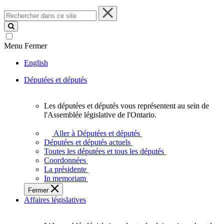
Rechercher
dans
ce
site
Menu
Fermer
English
Députées et députés
Les députées et députés vous représentent au sein de
Les
l'Assemblée législative de l'Ontario.
députées
et
Aller à Députées et députés
députés
Députées et députés actuels
vous
Toutes les députées et tous les députés
représentent
Coordonnées
au
La présidente
sein
In memoriam
de
Fermer
l'Assemblée
Affaires législatives
législative
de
l'Ontario.