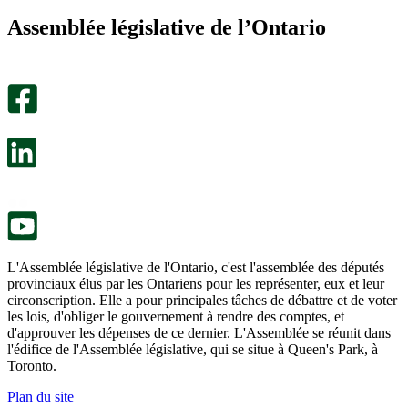
m’a
ne
Assemblée législative de l’Ontario
été
m’a
utile.
pas
Un
été
sondage
utile.
facultatif
Un
s’ouvre
sondage
dans
facultatif
un
s’ouvre
nouvel
dans
onglet.
un
nouvel
onglet.
L'Assemblée législative de l'Ontario, c'est l'assemblée des députés
provinciaux élus par les Ontariens pour les représenter, eux et leur
circonscription. Elle a pour principales tâches de débattre et de voter
les lois, d'obliger le gouvernement à rendre des comptes, et
d'approuver les dépenses de ce dernier. L'Assemblée se réunit dans
l'édifice de l'Assemblée législative, qui se situe à Queen's Park, à
Toronto.
Plan du site