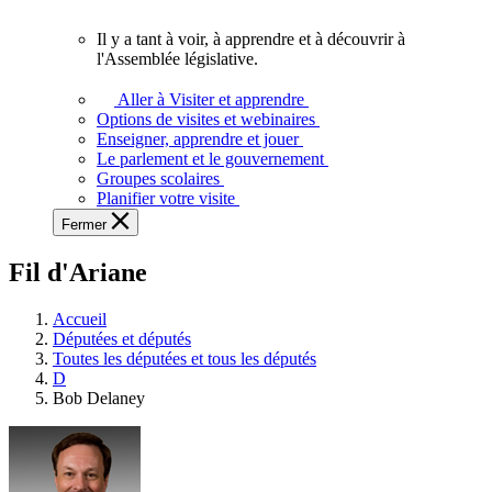
vous.
Il y a tant à voir, à apprendre et à découvrir à
Il
l'Assemblée législative.
y
a
Aller à Visiter et apprendre
tant
Options de visites et webinaires
à
Enseigner, apprendre et jouer
voir,
Le parlement et le gouvernement
à
Groupes scolaires
apprendre
Planifier votre visite
et
Fermer
à
découvrir
Fil d'Ariane
à
l'Assemblée
législative.
Accueil
Députées et députés
Toutes les députées et tous les députés
D
Bob Delaney