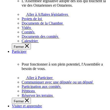
L'Assemblée législative adopte des lois qui touchent la
L'Assemblée
vie des Ontariennes et Ontariens.
législative
adopte
Aller à Affaires législatives
des
Projets de loi
lois
Documents de la Chambre
qui
Vidéo
touchent
Comités
la
Documents des comités
vie
Calendrier
des
Fermer
Ontariennes
Participer
et
Ontariens.
Pour fonctionner à son plein potentiel, l'Assemblée a
Pour
besoin de vous.
fonctionner
à
Aller à Participer
son
Communiquer avec une députée ou un député
plein
Participation aux comités
potentiel,
Pétitions
l'Assemblée
Réserver les terrains
a
Fermer
besoin
Visiter et apprendre
de