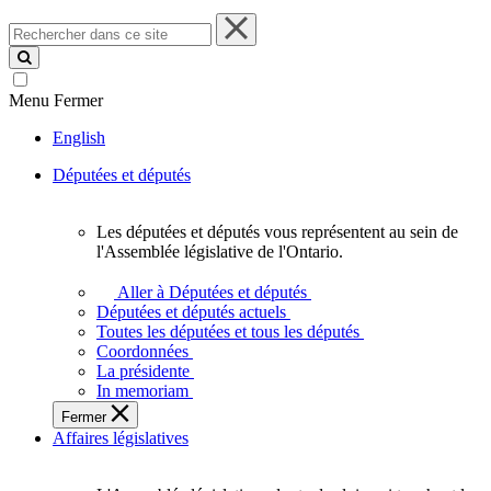
Rechercher
dans
ce
site
Menu
Fermer
English
Députées et députés
Les députées et députés vous représentent au sein de
Les
l'Assemblée législative de l'Ontario.
députées
et
Aller à Députées et députés
députés
Députées et députés actuels
vous
Toutes les députées et tous les députés
représentent
Coordonnées
au
La présidente
sein
In memoriam
de
Fermer
l'Assemblée
Affaires législatives
législative
de
l'Ontario.