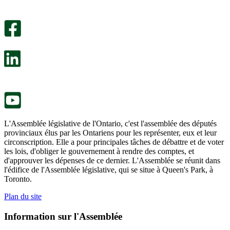
Un
été
sondage
utile.
facultatif
Un
s’ouvre
sondage
dans
facultatif
un
s’ouvre
nouvel
dans
onglet.
un
nouvel
onglet.
L'Assemblée législative de l'Ontario, c'est l'assemblée des députés
provinciaux élus par les Ontariens pour les représenter, eux et leur
circonscription. Elle a pour principales tâches de débattre et de voter
les lois, d'obliger le gouvernement à rendre des comptes, et
d'approuver les dépenses de ce dernier. L'Assemblée se réunit dans
l'édifice de l'Assemblée législative, qui se situe à Queen's Park, à
Toronto.
Plan du site
Information sur l'Assemblée