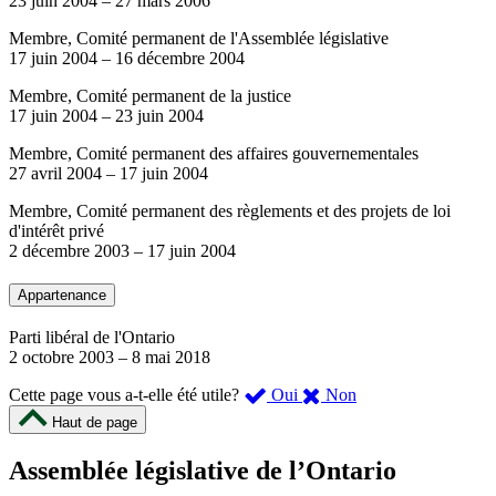
23 juin 2004
–
27 mars 2006
Membre, Comité permanent de l'Assemblée législative
17 juin 2004
–
16 décembre 2004
Membre, Comité permanent de la justice
17 juin 2004
–
23 juin 2004
Membre, Comité permanent des affaires gouvernementales
27 avril 2004
–
17 juin 2004
Membre, Comité permanent des règlements et des projets de loi
d'intérêt privé
2 décembre 2003
–
17 juin 2004
Appartenance
Parti libéral de l'Ontario
2 octobre 2003
–
8 mai 2018
,
,
Cette page vous a-t-elle été utile?
Oui
Non
cette
cette
Haut de page
page
page
m’a
ne
Assemblée législative de l’Ontario
été
m’a
utile.
pas