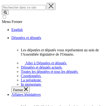
Rechercher
dans
ce
site
Menu
Fermer
English
Députées et députés
Les députées et députés vous représentent au sein de
Les
l'Assemblée législative de l'Ontario.
députées
et
Aller à Députées et députés
députés
Députées et députés actuels
vous
Toutes les députées et tous les députés
représentent
Coordonnées
au
La présidente
sein
In memoriam
de
Fermer
l'Assemblée
Affaires législatives
législative
de
l'Ontario.