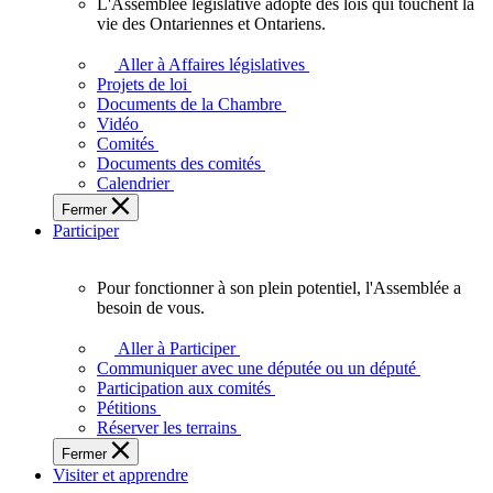
L'Assemblée législative adopte des lois qui touchent la
L'Assemblée
vie des Ontariennes et Ontariens.
législative
adopte
Aller à Affaires législatives
des
Projets de loi
lois
Documents de la Chambre
qui
Vidéo
touchent
Comités
la
Documents des comités
vie
Calendrier
des
Fermer
Ontariennes
Participer
et
Ontariens.
Pour fonctionner à son plein potentiel, l'Assemblée a
Pour
besoin de vous.
fonctionner
à
Aller à Participer
son
Communiquer avec une députée ou un député
plein
Participation aux comités
potentiel,
Pétitions
l'Assemblée
Réserver les terrains
a
Fermer
besoin
Visiter et apprendre
de