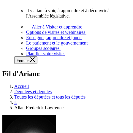
vous.
Il y a tant à voir, à apprendre et à découvrir à
Il
l'Assemblée législative.
y
a
Aller à Visiter et apprendre
tant
Options de visites et webinaires
à
Enseigner, apprendre et jouer
voir,
Le parlement et le gouvernement
à
Groupes scolaires
apprendre
Planifier votre visite
et
Fermer
à
découvrir
Fil d'Ariane
à
l'Assemblée
législative.
Accueil
Députées et députés
Toutes les députées et tous les députés
L
Allan Frederick Lawrence