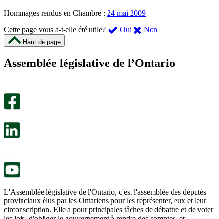
Hommages rendus en Chambre :
24 mai 2009
,
,
Cette page vous a-t-elle été utile?
Oui
Non
cette
cette
Haut de page
page
page
m’a
ne
Assemblée législative de l’Ontario
été
m’a
utile.
pas
Un
été
sondage
utile.
facultatif
Un
s’ouvre
sondage
dans
facultatif
un
s’ouvre
nouvel
dans
onglet.
un
nouvel
onglet.
L'Assemblée législative de l'Ontario, c'est l'assemblée des députés
provinciaux élus par les Ontariens pour les représenter, eux et leur
circonscription. Elle a pour principales tâches de débattre et de voter
les lois, d'obliger le gouvernement à rendre des comptes, et