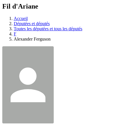
à
Fil d'Ariane
découvrir
à
l'Assemblée
Accueil
législative.
Députées et députés
Toutes les députées et tous les députés
F
Alexander Ferguson