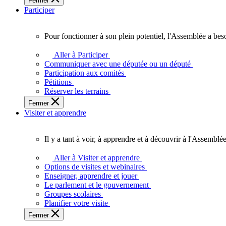
Fermer
des
Participer
Ontariennes
et
Ontariens.
Pour fonctionner à son plein potentiel, l'Assemblée a bes
Pour
fonctionner
Aller à Participer
à
Communiquer avec une députée ou un député
son
Participation aux comités
plein
Pétitions
potentiel,
Réserver les terrains
l'Assemblée
Fermer
a
Visiter et apprendre
besoin
de
vous.
Il y a tant à voir, à apprendre et à découvrir à l'Assemblée
Il
y
Aller à Visiter et apprendre
a
Options de visites et webinaires
tant
Enseigner, apprendre et jouer
à
Le parlement et le gouvernement
voir,
Groupes scolaires
à
Planifier votre visite
apprendre
Fermer
et