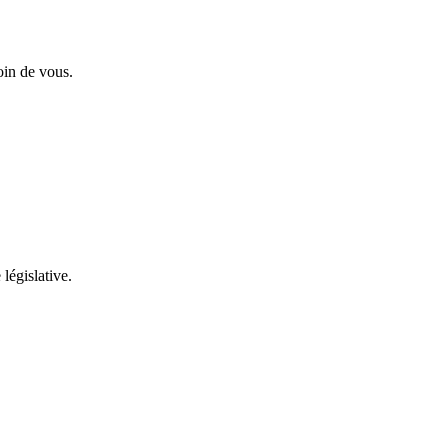
oin de vous.
 législative.