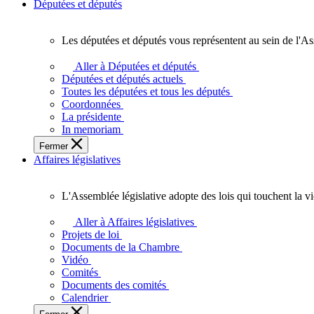
Députées et députés
Les députées et députés vous représentent au sein de l'As
Les
députées
Aller à Députées et députés
et
Députées et députés actuels
députés
Toutes les députées et tous les députés
vous
Coordonnées
représentent
La présidente
au
In memoriam
sein
Fermer
de
Affaires législatives
l'Assemblée
législative
de
L'Assemblée législative adopte des lois qui touchent la v
l'Ontario.
L'Assemblée
législative
Aller à Affaires législatives
adopte
Projets de loi
des
Documents de la Chambre
lois
Vidéo
qui
Comités
touchent
Documents des comités
la
Calendrier
vie