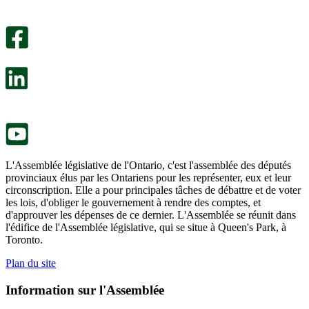
Un
été
sondage
utile.
facultatif
Un
s’ouvre
sondage
dans
facultatif
un
s’ouvre
nouvel
dans
onglet.
un
nouvel
onglet.
L'Assemblée législative de l'Ontario, c'est l'assemblée des députés
provinciaux élus par les Ontariens pour les représenter, eux et leur
circonscription. Elle a pour principales tâches de débattre et de voter
les lois, d'obliger le gouvernement à rendre des comptes, et
d'approuver les dépenses de ce dernier. L'Assemblée se réunit dans
l'édifice de l'Assemblée législative, qui se situe à Queen's Park, à
Toronto.
Plan du site
Information sur l'Assemblée