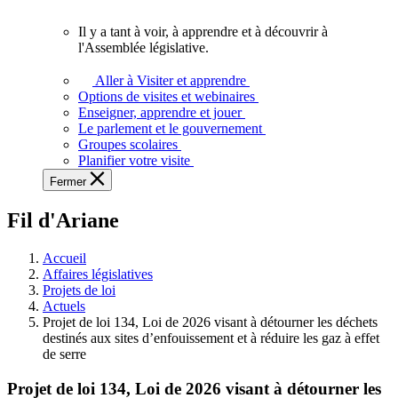
vous.
Il y a tant à voir, à apprendre et à découvrir à
Il
l'Assemblée législative.
y
a
Aller à Visiter et apprendre
tant
Options de visites et webinaires
à
Enseigner, apprendre et jouer
voir,
Le parlement et le gouvernement
à
Groupes scolaires
apprendre
Planifier votre visite
et
Fermer
à
découvrir
Fil d'Ariane
à
l'Assemblée
législative.
Accueil
Affaires législatives
Projets de loi
Actuels
Projet de loi 134, Loi de 2026 visant à détourner les déchets
destinés aux sites d’enfouissement et à réduire les gaz à effet
de serre
Projet de loi 134, Loi de 2026 visant à détourner les