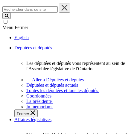
Rechercher
dans
ce
site
Menu
Fermer
English
Députées et députés
Les députées et députés vous représentent au sein de
Les
l'Assemblée législative de l'Ontario.
députées
et
Aller à Députées et députés
députés
Députées et députés actuels
vous
Toutes les députées et tous les députés
représentent
Coordonnées
au
La présidente
sein
In memoriam
de
Fermer
l'Assemblée
Affaires législatives
législative
de
l'Ontario.