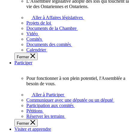
L'Assemblée législative adopte des lois qui touchent la
L'Assemblée
vie des Ontariennes et Ontariens.
législative
adopte
Aller à Affaires législatives
des
Projets de loi
lois
Documents de la Chambre
qui
Vidéo
touchent
Comités
la
Documents des comités
vie
Calendrier
des
Fermer
Ontariennes
Participer
et
Ontariens.
Pour fonctionner à son plein potentiel, l'Assemblée a
Pour
besoin de vous.
fonctionner
à
Aller à Participer
son
Communiquer avec une députée ou un député
plein
Participation aux comités
potentiel,
Pétitions
l'Assemblée
Réserver les terrains
a
Fermer
besoin
Visiter et apprendre
de