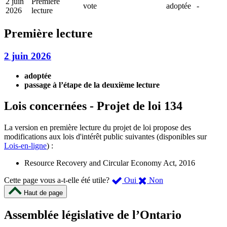
2 juin
Première
vote
adoptée
-
2026
lecture
Première lecture
2 juin 2026
adoptée
passage à l’étape de la deuxième lecture
Lois concernées - Projet de loi 134
La version en première lecture du projet de loi propose des
modifications aux lois d'intérêt public suivantes (disponibles sur
Lois-en-ligne
) :
Resource Recovery and Circular Economy Act, 2016
,
,
Cette page vous a-t-elle été utile?
Oui
Non
cette
cette
Haut de page
page
page
m’a
ne
Assemblée législative de l’Ontario
été
m’a
utile.
pas