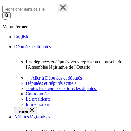
Rechercher
dans
ce
site
Menu
Fermer
English
Députées et députés
Les députées et députés vous représentent au sein de
Les
l'Assemblée législative de l'Ontario.
députées
et
Aller à Députées et députés
députés
Députées et députés actuels
vous
Toutes les députées et tous les députés
représentent
Coordonnées
au
La présidente
sein
In memoriam
de
Fermer
l'Assemblée
Affaires législatives
législative
de
l'Ontario.