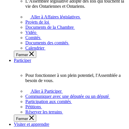
L'Assemblée législative adopte des lois qui touchent la
L'Assemblée
vie des Ontariennes et Ontariens.
législative
adopte
Aller à Affaires législatives
des
Projets de loi
lois
Documents de la Chambre
qui
Vidéo
touchent
Comités
la
Documents des comités
vie
Calendrier
des
Fermer
Ontariennes
Participer
et
Ontariens.
Pour fonctionner à son plein potentiel, l'Assemblée a
Pour
besoin de vous.
fonctionner
à
Aller à Participer
son
Communiquer avec une députée ou un député
plein
Participation aux comités
potentiel,
Pétitions
l'Assemblée
Réserver les terrains
a
Fermer
besoin
Visiter et apprendre
de