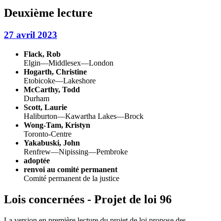
Deuxième lecture
27 avril 2023
Flack, Rob
Elgin—Middlesex—London
Hogarth, Christine
Etobicoke—Lakeshore
McCarthy, Todd
Durham
Scott, Laurie
Haliburton—Kawartha Lakes—Brock
Wong-Tam, Kristyn
Toronto-Centre
Yakabuski, John
Renfrew—Nipissing—Pembroke
adoptée
renvoi au comité permanent
Comité permanent de la justice
Lois concernées - Projet de loi 96
La version en première lecture du projet de loi propose des