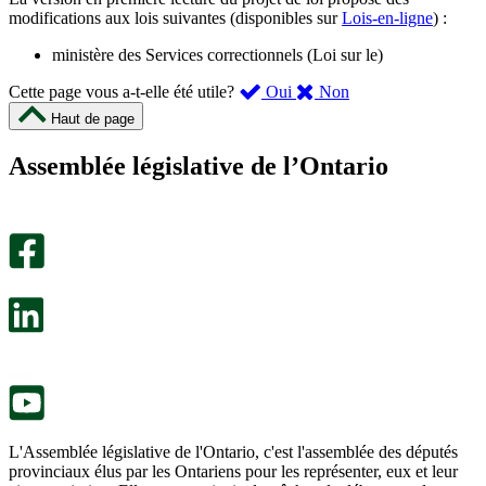
modifications aux lois suivantes (disponibles sur
Lois-en-ligne
) :
ministère des Services correctionnels (Loi sur le)
,
,
Cette page vous a-t-elle été utile?
Oui
Non
cette
cette
Haut de page
page
page
m’a
ne
Assemblée législative de l’Ontario
été
m’a
utile.
pas
Un
été
sondage
utile.
facultatif
Un
s’ouvre
sondage
dans
facultatif
un
s’ouvre
nouvel
dans
onglet.
un
nouvel
onglet.
L'Assemblée législative de l'Ontario, c'est l'assemblée des députés
provinciaux élus par les Ontariens pour les représenter, eux et leur