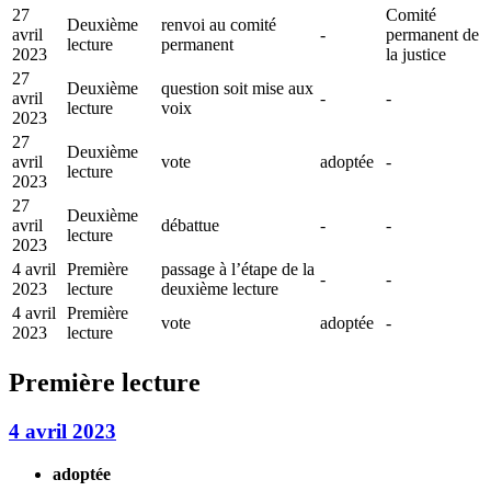
27
Comité
Deuxième
renvoi au comité
avril
-
permanent de
lecture
permanent
2023
la justice
27
Deuxième
question soit mise aux
avril
-
-
lecture
voix
2023
27
Deuxième
avril
vote
adoptée
-
lecture
2023
27
Deuxième
avril
débattue
-
-
lecture
2023
4 avril
Première
passage à l’étape de la
-
-
2023
lecture
deuxième lecture
4 avril
Première
vote
adoptée
-
2023
lecture
Première lecture
4 avril 2023
adoptée