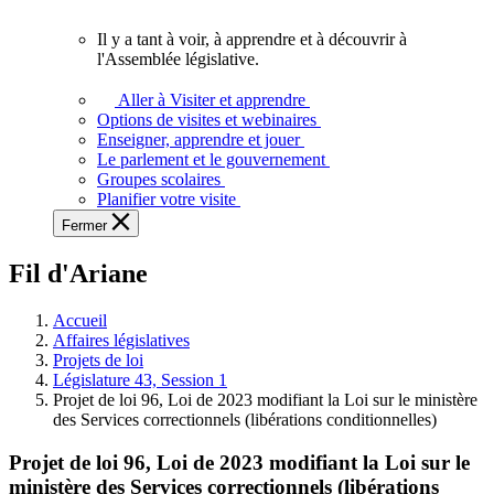
vous.
Il y a tant à voir, à apprendre et à découvrir à
Il
l'Assemblée législative.
y
a
Aller à Visiter et apprendre
tant
Options de visites et webinaires
à
Enseigner, apprendre et jouer
voir,
Le parlement et le gouvernement
à
Groupes scolaires
apprendre
Planifier votre visite
et
Fermer
à
découvrir
Fil d'Ariane
à
l'Assemblée
législative.
Accueil
Affaires législatives
Projets de loi
Législature 43, Session 1
Projet de loi 96, Loi de 2023 modifiant la Loi sur le ministère
des Services correctionnels (libérations conditionnelles)
Projet de loi 96, Loi de 2023 modifiant la Loi sur le
ministère des Services correctionnels (libérations