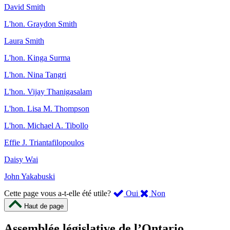
David Smith
L'hon. Graydon Smith
Laura Smith
L'hon. Kinga Surma
L'hon. Nina Tangri
L'hon. Vijay Thanigasalam
L'hon. Lisa M. Thompson
L'hon. Michael A. Tibollo
Effie J. Triantafilopoulos
Daisy Wai
John Yakabuski
,
,
Cette page vous a-t-elle été utile?
Oui
Non
cette
cette
Haut de page
page
page
m’a
ne
Assemblée législative de l’Ontario
été
m’a