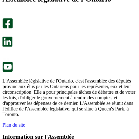
utile.
pas
Un
été
sondage
utile.
facultatif
Un
s’ouvre
sondage
dans
facultatif
un
s’ouvre
nouvel
dans
onglet.
un
nouvel
onglet.
L'Assemblée législative de l'Ontario, c'est l'assemblée des députés
provinciaux élus par les Ontariens pour les représenter, eux et leur
circonscription. Elle a pour principales tâches de débattre et de voter
les lois, d'obliger le gouvernement à rendre des comptes, et
d'approuver les dépenses de ce dernier. L'Assemblée se réunit dans
l'édifice de l'Assemblée législative, qui se situe à Queen's Park, à
Toronto.
Plan du site
Information sur l'Assemblée