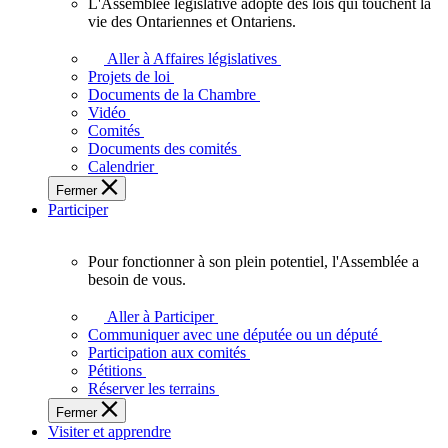
L'Assemblée législative adopte des lois qui touchent la
L'Assemblée
vie des Ontariennes et Ontariens.
législative
adopte
Aller à Affaires législatives
des
Projets de loi
lois
Documents de la Chambre
qui
Vidéo
touchent
Comités
la
Documents des comités
vie
Calendrier
des
Fermer
Ontariennes
Participer
et
Ontariens.
Pour fonctionner à son plein potentiel, l'Assemblée a
Pour
besoin de vous.
fonctionner
à
Aller à Participer
son
Communiquer avec une députée ou un député
plein
Participation aux comités
potentiel,
Pétitions
l'Assemblée
Réserver les terrains
a
Fermer
besoin
Visiter et apprendre
de