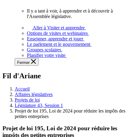
vous.
Il y a tant à voir, à apprendre et à découvrir à
Il
l'Assemblée législative.
y
a
Aller à Visiter et apprendre
tant
Options de visites et webinaires
à
Enseigner, apprendre et jouer
voir,
Le parlement et le gouvernement
à
Groupes scolaires
apprendre
Planifier votre visite
et
Fermer
à
découvrir
Fil d'Ariane
à
l'Assemblée
législative.
Accueil
Affaires législatives
Projets de loi
Législature 43, Session 1
Projet de loi 195, Loi de 2024 pour réduire les impôts des
petites entreprises
Projet de loi 195, Loi de 2024 pour réduire les
impôts des petites entreprises