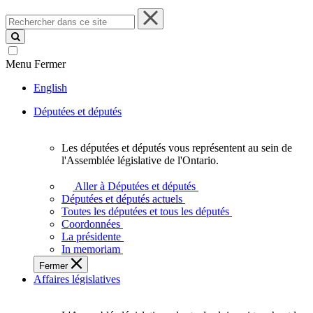
Rechercher
dans
ce
site
Menu
Fermer
English
Députées et députés
Les députées et députés vous représentent au sein de
Les
l'Assemblée législative de l'Ontario.
députées
et
Aller à Députées et députés
députés
Députées et députés actuels
vous
Toutes les députées et tous les députés
représentent
Coordonnées
au
La présidente
sein
In memoriam
de
Fermer
l'Assemblée
Affaires législatives
législative
de
l'Ontario.