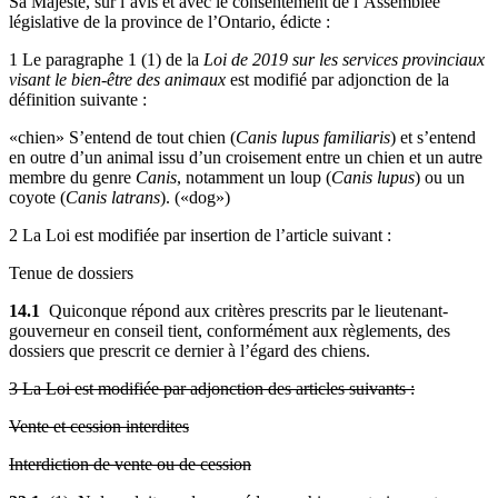
Sa Majesté, sur l’avis et avec le consentement de l’Assemblée
législative de la province de l’Ontario, édicte :
1 Le paragraphe 1 (1) de la
Loi de 2019 sur les services provinciaux
visant le bien-être des animaux
est modifié par adjonction de la
définition suivante :
«chien» S’entend de tout chien (
Canis lupus familiaris
) et s’entend
en outre d’un animal issu d’un croisement entre un chien et un autre
membre du genre
Canis
, notamment un loup (
Canis lupus
) ou un
coyote (
Canis latrans
). («dog»)
2 La Loi est modifiée par insertion de l’article suivant :
Tenue de dossiers
14.1
Quiconque répond aux critères prescrits par le lieutenant-
gouverneur en conseil tient, conformément aux règlements, des
dossiers que prescrit ce dernier à l’égard des chiens.
3 La Loi est modifiée par adjonction des articles suivants :
Vente et cession interdites
Interdiction de vente ou de cession