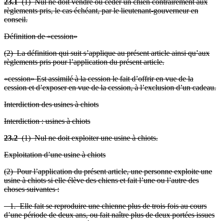
23.1
(1) Nul ne doit vendre ou céder un chien contrairement
aux
règlements pris, le cas échéant, par le
lieutenant-gouverneur en
conseil.
Définition de «cession»
(2) La définition qui suit s’applique au présent article ainsi qu’aux
règlements pris pour l’application du présent article.
«cession» Est assimilé à la cession le fait d’offrir en vue de la
cession et d’exposer en vue de la cession, à l’exclusion d’un cadeau.
Interdiction des usines à chiots
Interdiction : usines à chiots
23.2
(1) Nul ne doit exploiter une usine à chiots.
Exploitation d’une usine à chiots
(2) Pour l’application du présent article, une personne exploite une
usine à chiots si elle élève des chiens et fait l’une ou l’autre des
choses suivantes :
1. Elle fait se reproduire une chienne plus de trois fois au cours
d’une période de deux ans, ou fait naître plus de deux portées issues