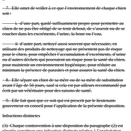
7. Elle omet de veiller à ce que l’environnement de chaque chien
soit :
i. d’une part, gardé suffisamment propre pour permettre au
chien de ne pas être obligé de se tenir debout, de s’asseoir ou de se
coucher dans les excréments, l’urine, la boue ou l’eau,
ii d’autre part, nettoyé aussi souvent que nécessaire, en
utilisant des produits de nettoyage qui ne présentent pas de risque
pour le chien, pour empêcher l’accumulation d’excréments, d’urine
ou d’autres déchets qui poseraient un risque pour la santé du chien,
pour maintenir un environnement hygiénique, pour réduire au
minimum la présence de parasites et pour assurer la santé du chien.
8. Elle sépare un chiot de sa mère ou de sa mère de substitution
avant l’âge de 56 jours, sauf si cela est par ailleurs recommandé par
écrit par un vétérinaire pour des raisons de santé.
9. Elle fait quoi que ce soit qui est prescrit par le lieutenant-
gouverneur en conseil pour l’application de la présente disposition.
Infractions distinctes
(3) Chaque contravention à une disposition du paragraphe (2) est
réputée constituer une infraction distincte relative à l’exploitation