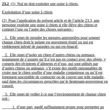
23.2
(1) Nul ne doit exploiter une usine à chiots.
Exploitation d’une usine à chiots
(2) Pour l’application du présent article et de l’article 23.3, une
personne exploite une usine à chiots si elle élève des chiens et
commet l’une ou l’autre des choses suivantes :
1. Elle omet de prendre les mesures appropriées pour soigner
chaque chien dont le pelage est gravement feutré ou qui est
visiblement infesté de parasites ou qui est émacié
.
2. Elle omet d’isoler un chien d’autres chiens ou animaux,
notamment de s’assurer qu’il n’est pas en contact avec des objets, y
compris des récipients d’aliments et d’eau, qui sont utilisés par
d’autres chiens ou animaux, s’il existe des motifs raisonnables de
croire que le chien souffre d’une maladie contagieuse ou qu’il est
fortement susceptible de contracter ou de couver une telle maladie,
sauf dans les circonstances prescrites par le lieutenant-gouverneur en
conseil.
3. Elle omet de veiller à ce que l’environnement de chaque chien
soit :
i. d’une part, gardé suffisamment propre pour permettre au