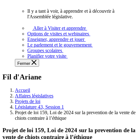
vous.
Il y a tant à voir, à apprendre et à découvrir à
Il
l'Assemblée législative.
y
a
Aller à Visiter et apprendre
tant
Options de visites et webinaires
à
Enseigner, apprendre et jouer
voir,
Le parlement et le gouvernement
à
Groupes scolaires
apprendre
Planifier votre visite
et
Fermer
à
découvrir
Fil d'Ariane
à
l'Assemblée
législative.
Accueil
Affaires législatives
Projets de loi
Législature 43, Session 1
Projet de loi 159, Loi de 2024 sur la prevention de la vente de
chiots contraire à l’éthique
Projet de loi 159, Loi de 2024 sur la prevention de la
vente de chiots contraire à l’éthique