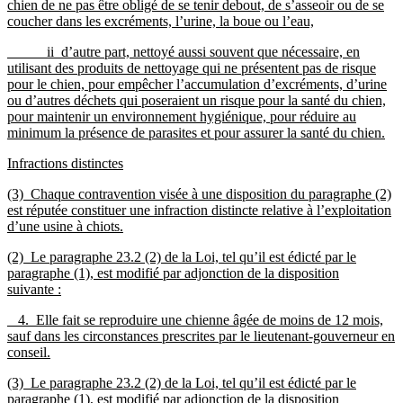
chien de ne pas être obligé de se tenir debout, de s’asseoir ou de se
coucher dans les excréments, l’urine, la boue ou l’eau,
ii d’autre part, nettoyé aussi souvent que nécessaire, en
utilisant des produits de nettoyage qui ne présentent pas de risque
pour le chien, pour empêcher l’accumulation d’excréments, d’urine
ou d’autres déchets qui poseraient un risque pour la santé du chien,
pour maintenir un environnement hygiénique, pour réduire au
minimum la présence de parasites et pour assurer la santé du chien.
Infractions distinctes
(3) Chaque contravention visée à une disposition du paragraphe (2)
est réputée constituer une infraction distincte relative à l’exploitation
d’une usine à chiots.
(2) Le paragraphe 23.2 (2) de la Loi, tel qu’il est édicté par le
paragraphe (1), est modifié par adjonction de la disposition
suivante :
4. Elle fait se reproduire une chienne âgée de moins de 12 mois,
sauf dans les circonstances prescrites par le lieutenant-gouverneur en
conseil.
(3) Le paragraphe 23.2 (2) de la Loi, tel qu’il est édicté par le
paragraphe (1), est modifié par adjonction de la disposition