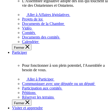
L'Assemblée législative adopte des lois qui touchent la
L'Assemblée
vie des Ontariennes et Ontariens.
législative
adopte
Aller à Affaires législatives
des
Projets de loi
lois
Documents de la Chambre
qui
Vidéo
touchent
Comités
la
Documents des comités
vie
Calendrier
des
Fermer
Ontariennes
Participer
et
Ontariens.
Pour fonctionner à son plein potentiel, l'Assemblée a
Pour
besoin de vous.
fonctionner
à
Aller à Participer
son
Communiquer avec une députée ou un député
plein
Participation aux comités
potentiel,
Pétitions
l'Assemblée
Réserver les terrains
a
Fermer
besoin
Visiter et apprendre
de