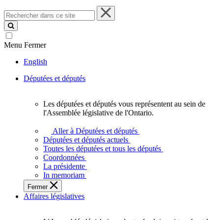
Rechercher
dans
ce
site
Menu
Fermer
English
Députées et députés
Les députées et députés vous représentent au sein de
Les
l'Assemblée législative de l'Ontario.
députées
et
Aller à Députées et députés
députés
Députées et députés actuels
vous
Toutes les députées et tous les députés
représentent
Coordonnées
au
La présidente
sein
In memoriam
de
Fermer
l'Assemblée
Affaires législatives
législative
de
l'Ontario.