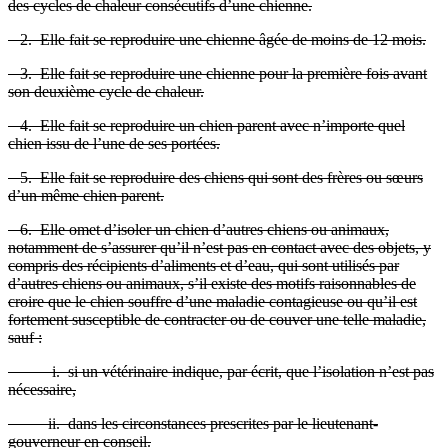
des cycles de chaleur consécutifs d’une chienne.
2. Elle fait se reproduire une chienne âgée de moins de 12 mois.
3. Elle fait se reproduire une chienne pour la première fois avant
son deuxième cycle de chaleur.
4. Elle fait se reproduire un chien parent avec n’importe quel
chien issu de l’une de ses portées.
5. Elle fait se reproduire des chiens qui sont des frères ou sœurs
d’un même chien parent.
6. Elle omet d’isoler un chien d’autres chiens ou animaux,
notamment de s’assurer qu’il n’est pas en contact avec des objets, y
compris des récipients d’aliments et d’eau, qui sont utilisés par
d’autres chiens ou animaux, s’il existe des motifs raisonnables de
croire que le chien souffre d’une maladie contagieuse ou qu’il est
fortement susceptible de contracter ou de couver une telle maladie,
sauf :
i. si un vétérinaire indique, par écrit, que l’isolation n’est pas
nécessaire,
ii. dans les circonstances prescrites par le lieutenant-
gouverneur en conseil.