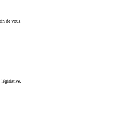
oin de vous.
 législative.