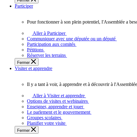
Fermer
des
Participer
Ontariennes
et
Ontariens.
Pour fonctionner à son plein potentiel, l'Assemblée a bes
Pour
fonctionner
Aller à Participer
à
Communiquer avec une députée ou un député
son
Participation aux comités
plein
Pétitions
potentiel,
Réserver les terrains
l'Assemblée
Fermer
a
Visiter et apprendre
besoin
de
vous.
Il y a tant à voir, à apprendre et à découvrir à l'Assemblée
Il
y
Aller à Visiter et apprendre
a
Options de visites et webinaires
tant
Enseigner, apprendre et jouer
à
Le parlement et le gouvernement
voir,
Groupes scolaires
à
Planifier votre visite
apprendre
Fermer
et