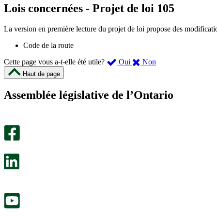
Lois concernées - Projet de loi 105
La version en première lecture du projet de loi propose des modificati
Code de la route
,
,
Cette page vous a-t-elle été utile?
Oui
Non
cette
cette
Haut de page
page
page
m’a
ne
Assemblée législative de l’Ontario
été
m’a
utile.
pas
Un
été
sondage
utile.
facultatif
Un
s’ouvre
sondage
dans
facultatif
un
s’ouvre
nouvel
dans
onglet.
un
nouvel
onglet.