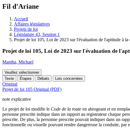
à
Fil d'Ariane
découvrir
à
l'Assemblée
Accueil
législative.
Affaires législatives
Projets de loi
Législature 43, Session 1
Projet de loi 105, Loi de 2023 sur l'évaluation de l'aptitude à la
Projet de loi 105, Loi de 2023 sur l'évaluation de l'ap
Mantha, Michael
Veuillez sélectionner
Texte
Étapes
Débats
Lois concernées
Original
Projet de loi 105 Original (PDF)
note explicative
Le projet de loi modifie le
Code de la route
en abrogeant et en remplaç
personne prescrite indique dans un rapport au registrateur chaque pers
prescrite. De plus, la personne prescrite pouvait indiquer dans un rapp
fonctionnelle ou visuelle pouvant rendre dangereuse la conduite, par e