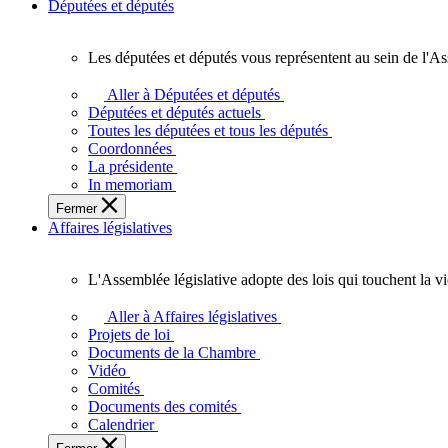
Députées et députés
Les députées et députés vous représentent au sein de l'As
Les
députées
Aller à Députées et députés
et
Députées et députés actuels
députés
Toutes les députées et tous les députés
vous
Coordonnées
représentent
La présidente
au
In memoriam
sein
Fermer
de
Affaires législatives
l'Assemblée
législative
de
L'Assemblée législative adopte des lois qui touchent la v
l'Ontario.
L'Assemblée
législative
Aller à Affaires législatives
adopte
Projets de loi
des
Documents de la Chambre
lois
Vidéo
qui
Comités
touchent
Documents des comités
la
Calendrier
vie