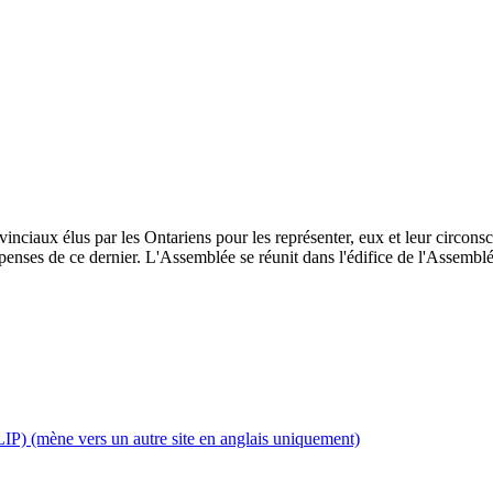
inciaux élus par les Ontariens pour les représenter, eux et leur circonscri
enses de ce dernier. L'Assemblée se réunit dans l'édifice de l'Assemblée
IP) (mène vers un autre site en anglais uniquement)