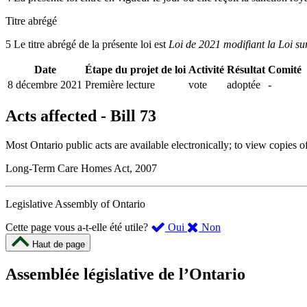
Titre abrégé
5 Le titre abrégé de la présente loi est
Loi de 2021 modifiant la Loi su
Date
Étape du projet de loi
Activité
Résultat
Comité
8 décembre 2021
Première lecture
vote
adoptée
-
Acts affected - Bill 73
Most Ontario public acts are available electronically; to view copies o
Long-Term Care Homes Act, 2007
Legislative Assembly of Ontario
,
,
Cette page vous a-t-elle été utile?
Oui
Non
cette
cette
Haut de page
page
page
m’a
ne
Assemblée législative de l’Ontario
été
m’a
utile.
pas
Un
été