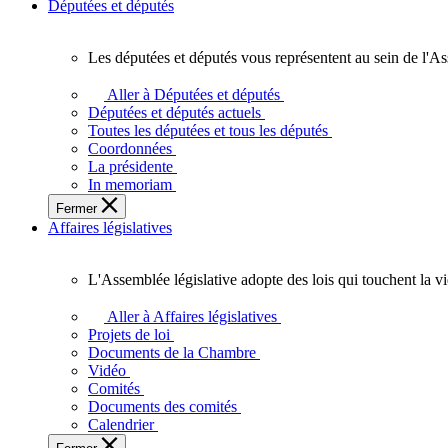
Députées et députés
Les députées et députés vous représentent au sein de l'As
Les
députées
Aller à Députées et députés
et
Députées et députés actuels
députés
Toutes les députées et tous les députés
vous
Coordonnées
représentent
La présidente
au
In memoriam
sein
Fermer
de
Affaires législatives
l'Assemblée
législative
de
L'Assemblée législative adopte des lois qui touchent la v
l'Ontario.
L'Assemblée
législative
Aller à Affaires législatives
adopte
Projets de loi
des
Documents de la Chambre
lois
Vidéo
qui
Comités
touchent
Documents des comités
la
Calendrier
vie