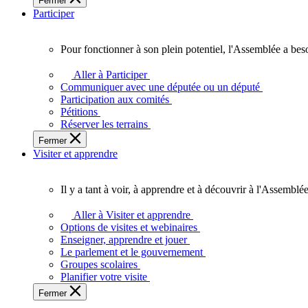
Fermer
des
Participer
Ontariennes
et
Ontariens.
Pour fonctionner à son plein potentiel, l'Assemblée a bes
Pour
fonctionner
Aller à Participer
à
Communiquer avec une députée ou un député
son
Participation aux comités
plein
Pétitions
potentiel,
Réserver les terrains
l'Assemblée
Fermer
a
Visiter et apprendre
besoin
de
vous.
Il y a tant à voir, à apprendre et à découvrir à l'Assemblée
Il
y
Aller à Visiter et apprendre
a
Options de visites et webinaires
tant
Enseigner, apprendre et jouer
à
Le parlement et le gouvernement
voir,
Groupes scolaires
à
Planifier votre visite
apprendre
Fermer
et