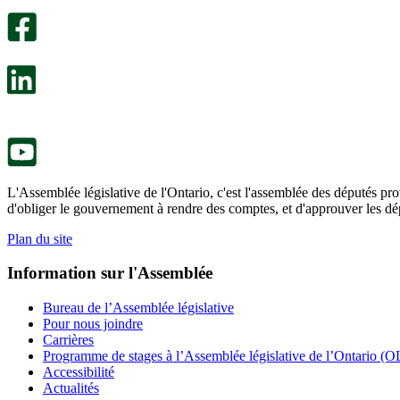
sondage
utile.
facultatif
Un
s’ouvre
sondage
dans
facultatif
un
s’ouvre
nouvel
dans
onglet.
un
nouvel
onglet.
L'Assemblée législative de l'Ontario, c'est l'assemblée des députés prov
d'obliger le gouvernement à rendre des comptes, et d'approuver les dép
Plan du site
Information sur l'Assemblée
Bureau de l’Assemblée législative
Pour nous joindre
Carrières
Programme de stages à l’Assemblée législative de l’Ontario (OL
Accessibilité
Actualités