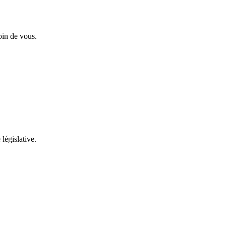
oin de vous.
 législative.