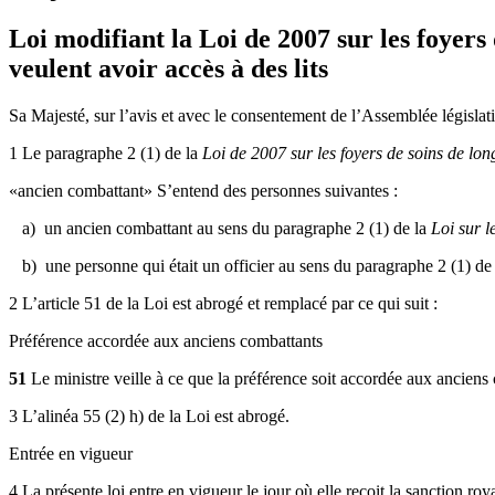
Loi modifiant la Loi de 2007 sur les foyer
veulent avoir accès à des lits
Sa Majesté, sur l’avis et avec le consentement de l’Assemblée législati
1 Le paragraphe 2 (1) de la
Loi de 2007 sur les foyers de soins de lo
«ancien combattant» S’entend des personnes suivantes :
a) un ancien combattant au sens du paragraphe 2 (1) de la
Loi sur l
b) une personne qui était un officier au sens du paragraphe 2 (1) de
2 L’article 51 de la Loi est abrogé et remplacé par ce qui suit :
Préférence accordée aux anciens combattants
51
Le ministre veille à ce que la préférence soit accordée aux anciens 
3 L’alinéa 55 (2) h) de la Loi est abrogé.
Entrée en vigueur
4 La présente loi entre en vigueur le jour où elle reçoit la sanction roy