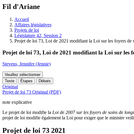
à
Fil d'Ariane
découvrir
à
l'Assemblée
Accueil
législative.
Affaires législatives
Projets de loi
Législature 42, Session 2
Projet de loi 73, Loi de 2021 modifiant la Loi sur les foyers d
Projet de loi 73, Loi de 2021 modifiant la Loi sur les
Stevens, Jennifer (Jennie)
Veuillez sélectionner
Texte
Étapes
Débats
Original
Projet de loi 73 Original (PDF)
note explicative
Le projet de loi modifie la
Loi de 2007 sur les foyers de soins de lon
projet de loi modifie également la Loi pour exiger que le ministre vei
Projet de loi 73
2021