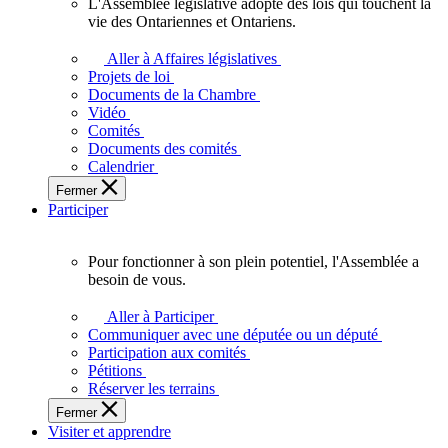
L'Assemblée législative adopte des lois qui touchent la
L'Assemblée
vie des Ontariennes et Ontariens.
législative
adopte
Aller à Affaires législatives
des
Projets de loi
lois
Documents de la Chambre
qui
Vidéo
touchent
Comités
la
Documents des comités
vie
Calendrier
des
Fermer
Ontariennes
Participer
et
Ontariens.
Pour fonctionner à son plein potentiel, l'Assemblée a
Pour
besoin de vous.
fonctionner
à
Aller à Participer
son
Communiquer avec une députée ou un député
plein
Participation aux comités
potentiel,
Pétitions
l'Assemblée
Réserver les terrains
a
Fermer
besoin
Visiter et apprendre
de