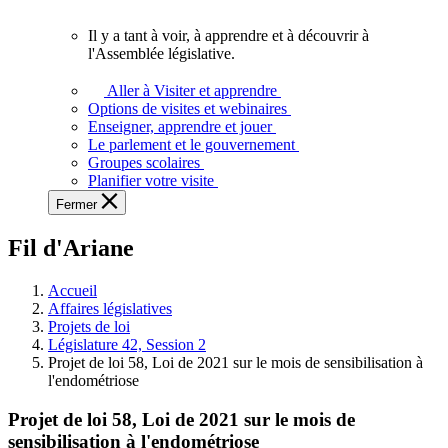
vous.
Il y a tant à voir, à apprendre et à découvrir à
Il
l'Assemblée législative.
y
a
Aller à Visiter et apprendre
tant
Options de visites et webinaires
à
Enseigner, apprendre et jouer
voir,
Le parlement et le gouvernement
à
Groupes scolaires
apprendre
Planifier votre visite
et
Fermer
à
découvrir
Fil d'Ariane
à
l'Assemblée
législative.
Accueil
Affaires législatives
Projets de loi
Législature 42, Session 2
Projet de loi 58, Loi de 2021 sur le mois de sensibilisation à
l'endométriose
Projet de loi 58, Loi de 2021 sur le mois de
sensibilisation à l'endométriose