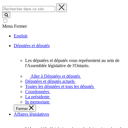
Rechercher
dans
ce
site
Menu
Fermer
English
Députées et députés
Les députées et députés vous représentent au sein de
Les
l'Assemblée législative de l'Ontario.
députées
et
Aller à Députées et députés
députés
Députées et députés actuels
vous
Toutes les députées et tous les députés
représentent
Coordonnées
au
La présidente
sein
In memoriam
de
Fermer
l'Assemblée
Affaires législatives
législative
de
l'Ontario.