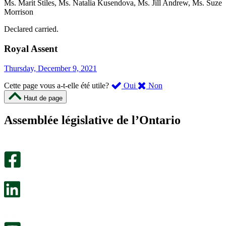
Ms. Marit Stiles, Ms. Natalia Kusendova, Ms. Jill Andrew, Ms. Suze
Morrison
Declared carried.
Royal Assent
Thursday, December 9, 2021
,
,
Cette page vous a-t-elle été utile?
Oui
Non
cette
cette
Haut de page
page
page
m’a
ne
Assemblée législative de l’Ontario
été
m’a
utile.
pas
Un
été
sondage
utile.
facultatif
Un
s’ouvre
sondage
dans
facultatif
un
s’ouvre
nouvel
dans
onglet.
un
nouvel
onglet.