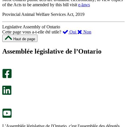
of the Acts to be amended by this bill visit
e-laws
Provincial Animal Welfare Services Act, 2019
Legislative Assembly of Ontario
,
,
Cette page vous a-t-elle été utile?
Oui
Non
cette
cette
Haut de page
page
page
m’a
ne
Assemblée législative de l’Ontario
été
m’a
utile.
pas
Un
été
sondage
utile.
facultatif
Un
s’ouvre
sondage
dans
facultatif
un
s’ouvre
nouvel
dans
onglet.
un
nouvel
onglet.
L'Assemblée législative de l'Ontario, c'est l'assemblée des députés