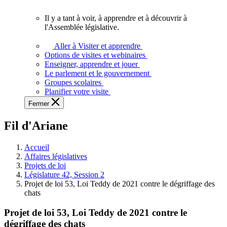
vous.
Il y a tant à voir, à apprendre et à découvrir à
Il
l'Assemblée législative.
y
a
Aller à Visiter et apprendre
tant
Options de visites et webinaires
à
Enseigner, apprendre et jouer
voir,
Le parlement et le gouvernement
à
Groupes scolaires
apprendre
Planifier votre visite
et
Fermer
à
découvrir
Fil d'Ariane
à
l'Assemblée
législative.
Accueil
Affaires législatives
Projets de loi
Législature 42, Session 2
Projet de loi 53, Loi Teddy de 2021 contre le dégriffage des
chats
Projet de loi 53, Loi Teddy de 2021 contre le
dégriffage des chats