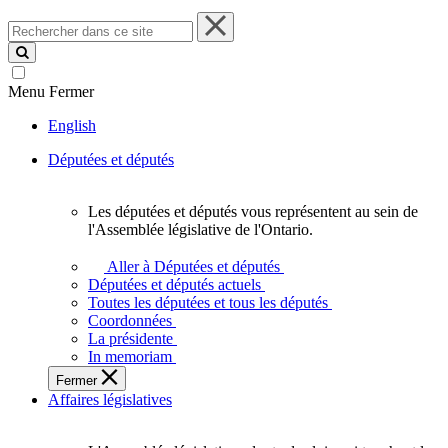
Rechercher
dans
ce
site
Menu
Fermer
English
Députées et députés
Les députées et députés vous représentent au sein de
Les
l'Assemblée législative de l'Ontario.
députées
et
Aller à Députées et députés
députés
Députées et députés actuels
vous
Toutes les députées et tous les députés
représentent
Coordonnées
au
La présidente
sein
In memoriam
de
Fermer
l'Assemblée
Affaires législatives
législative
de
l'Ontario.