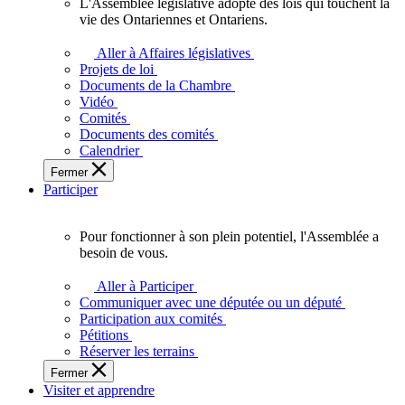
L'Assemblée législative adopte des lois qui touchent la
L'Assemblée
vie des Ontariennes et Ontariens.
législative
adopte
Aller à Affaires législatives
des
Projets de loi
lois
Documents de la Chambre
qui
Vidéo
touchent
Comités
la
Documents des comités
vie
Calendrier
des
Fermer
Ontariennes
Participer
et
Ontariens.
Pour fonctionner à son plein potentiel, l'Assemblée a
Pour
besoin de vous.
fonctionner
à
Aller à Participer
son
Communiquer avec une députée ou un député
plein
Participation aux comités
potentiel,
Pétitions
l'Assemblée
Réserver les terrains
a
Fermer
besoin
Visiter et apprendre
de