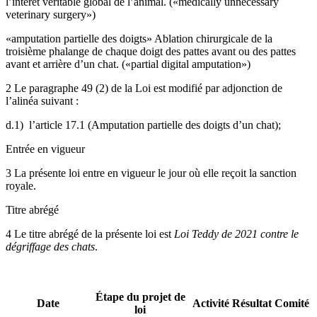
l’intérêt véritable global de l’animal. («medically unnecessary
veterinary surgery»)
«amputation partielle des doigts» Ablation chirurgicale de la
troisième phalange de chaque doigt des pattes avant ou des pattes
avant et arrière d’un chat. («partial digital amputation»)
2 Le paragraphe 49 (2) de la Loi est modifié par adjonction de
l’alinéa suivant :
d.1) l’article 17.1 (Amputation partielle des doigts d’un
chat
);
Entrée en vigueur
3 La présente loi entre en vigueur le jour où elle reçoit la sanction
royale.
Titre abrégé
4 Le titre abrégé de la présente loi est
Loi Teddy de 2021 contre le
dégriffage des chats
.
Étape du projet de
Date
Activité
Résultat
Comité
loi