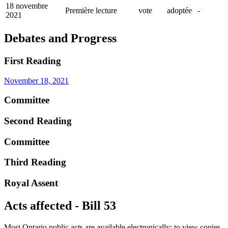
18 novembre
Première lecture
vote
adoptée
-
2021
Debates and Progress
First Reading
November 18, 2021
Committee
Second Reading
Committee
Third Reading
Royal Assent
Acts affected - Bill 53
Most Ontario public acts are available electronically; to view copies