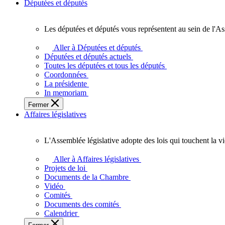
Députées et députés
Les députées et députés vous représentent au sein de l'As
Les
députées
Aller à Députées et députés
et
Députées et députés actuels
députés
Toutes les députées et tous les députés
vous
Coordonnées
représentent
La présidente
au
In memoriam
sein
Fermer
de
Affaires législatives
l'Assemblée
législative
de
L'Assemblée législative adopte des lois qui touchent la v
l'Ontario.
L'Assemblée
législative
Aller à Affaires législatives
adopte
Projets de loi
des
Documents de la Chambre
lois
Vidéo
qui
Comités
touchent
Documents des comités
la
Calendrier
vie