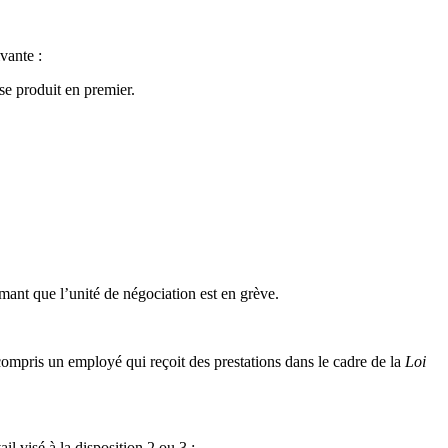
vante :
se produit en premier.
mant que l’unité de négociation est en grève.
ompris un employé qui reçoit des prestations dans le cadre de la
Loi
il visé à la disposition 2 ou 3 :