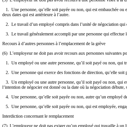
1. Une personne, qu’elle soit payée ou non, qui est embauchée ou enga
deux dates qui est antérieure à l’autre.
2. Le travail d’un employé compris dans l’unité de négociation qui e
3. Le travail généralement accompli par une personne qui effectue le 
Recours à d’autres personnes à l’emplacement de la grève
(6) L’employeur ne doit pas avoir recours aux personnes suivantes pour 
1. Un employé ou une autre personne, qu’il soit payé ou non, qui trav
2. Une personne qui exerce des fonctions de direction, qu’elle soit pay
3. Un employé ou une autre personne, qu’il soit payé ou non, qui est tra
l’intention de négocier est donné ou la date où la négociation débute, s
4. Une personne, qu’elle soit payée ou non, autre qu’un employé de
5. Une personne, qu’elle soit payée ou non, qui est employée, engag
Interdiction concernant le remplacement
(7) L’employeur ne doit pas exiger qu’un employé qui travaille à un li