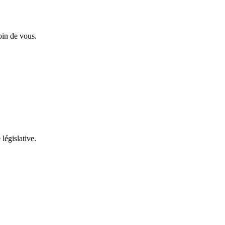
oin de vous.
 législative.