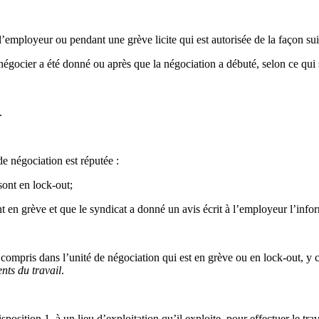
’employeur ou pendant une grève licite qui est autorisée de la façon sui
égocier a été donné ou après que la négociation a débuté, selon ce qui 
.
 de négociation est réputée :
ont en lock-out;
en grève et que le syndicat a donné un avis écrit à l’employeur l’infor
ompris dans l’unité de négociation qui est en grève ou en lock-out, y c
ents du travail
.
sition 1, à un lieu d’exploitation qu’il exploite, pour effectuer le trava