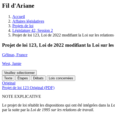
à
Fil d'Ariane
découvrir
à
l'Assemblée
Accueil
législative.
Affaires législatives
Projets de loi
Législature 42, Session 2
Projet de loi 123, Loi de 2022 modifiant la Loi sur les relations 
Projet de loi 123, Loi de 2022 modifiant la Loi sur les 
Gélinas, France
West, Jamie
Veuillez sélectionner
Texte
Étapes
Débats
Lois concernées
Original
Projet de loi 123 Original (PDF)
NOTE EXPLICATIVE
Le projet de loi rétablit les dispositions qui ont été intégrées dans la
Lo
par la suite par la
Loi de 1995 sur les relations de travail
.