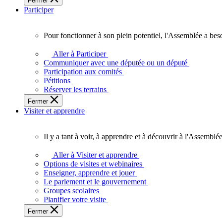
Fermer
des
Participer
Ontariennes
et
Ontariens.
Pour fonctionner à son plein potentiel, l'Assemblée a bes
Pour
fonctionner
Aller à Participer
à
Communiquer avec une députée ou un député
son
Participation aux comités
plein
Pétitions
potentiel,
Réserver les terrains
l'Assemblée
Fermer
a
Visiter et apprendre
besoin
de
vous.
Il y a tant à voir, à apprendre et à découvrir à l'Assemblée
Il
y
Aller à Visiter et apprendre
a
Options de visites et webinaires
tant
Enseigner, apprendre et jouer
à
Le parlement et le gouvernement
voir,
Groupes scolaires
à
Planifier votre visite
apprendre
Fermer
et