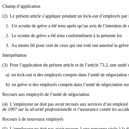
Champ d’application
(2) Le présent article s’applique pendant un lock-out d’employés par l
1. Un scrutin de grève a été tenu après qu’un avis de l’intention de n
2. Le scrutin de grève a été tenu conformément à la présente loi.
3. Au moins 60 pour cent de ceux qui ont voté ont autorisé la grève
Interprétation
(3) Pour l’application du présent article et de l’article 73.2, une unité
a) en lock-out si des employés compris dans l’unité de négociation s
b) en grève si des employés compris dans l’unité de négociation sont 
Recours aux employés de l’unité de négociation
(4) L’employeur ne doit pas avoir recours aux services d’un employé c
de 1997 sur la sécurité professionnelle et l’assurance contre les accid
Recours à de nouveaux employés
(5) L’employeur ne doit pas avoir recours à une personne visée à la dispo