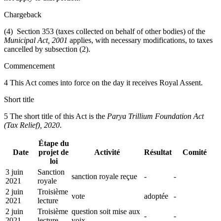
Chargeback
(4) Section 353 (taxes collected on behalf of other bodies) of the
Municipal Act, 2001
applies, with necessary modifications, to taxes
cancelled by subsection (2).
Commencement
4 This Act comes into force on the day it receives Royal Assent.
Short title
5 The short title of this Act is the
Parya Trillium Foundation Act
(Tax Relief), 2020
.
Étape du
Date
projet de
Activité
Résultat
Comité
loi
3 juin
Sanction
sanction royale reçue
-
-
2021
royale
2 juin
Troisième
vote
adoptée
-
2021
lecture
2 juin
Troisième
question soit mise aux
-
-
2021
lecture
voix