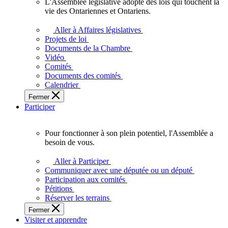
L'Assemblée législative adopte des lois qui touchent la
L'Assemblée
vie des Ontariennes et Ontariens.
législative
adopte
Aller à Affaires législatives
des
Projets de loi
lois
Documents de la Chambre
qui
Vidéo
touchent
Comités
la
Documents des comités
vie
Calendrier
des
Fermer
Ontariennes
Participer
et
Ontariens.
Pour fonctionner à son plein potentiel, l'Assemblée a
Pour
besoin de vous.
fonctionner
à
Aller à Participer
son
Communiquer avec une députée ou un député
plein
Participation aux comités
potentiel,
Pétitions
l'Assemblée
Réserver les terrains
a
Fermer
besoin
Visiter et apprendre
de