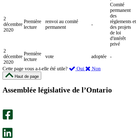
Comité
permanent
des
2
Première
renvoi au comité
règlements et
décembre
-
lecture
permanent
des projets
2020
de loi
d'intérêt
privé
2
Première
décembre
vote
adoptée
-
lecture
2020
,
,
Cette page vous a-t-elle été utile?
Oui
Non
cette
cette
Haut de page
page
page
m’a
ne
Assemblée législative de l’Ontario
été
m’a
utile.
pas
Un
été
sondage
utile.
facultatif
Un
s’ouvre
sondage
dans
facultatif
un
s’ouvre
nouvel
dans