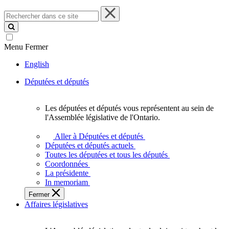
Rechercher
dans
ce
site
Menu
Fermer
English
Députées et députés
Les députées et députés vous représentent au sein de
Les
l'Assemblée législative de l'Ontario.
députées
et
Aller à Députées et députés
députés
Députées et députés actuels
vous
Toutes les députées et tous les députés
représentent
Coordonnées
au
La présidente
sein
In memoriam
de
Fermer
l'Assemblée
Affaires législatives
législative
de
l'Ontario.