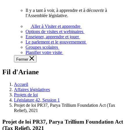
vous.
Il y a tant à voir, à apprendre et à découvrir à
Il
l'Assemblée législative.
y
a
Aller à Visiter et apprendre
tant
Options de visites et webinaires
à
Enseigner, apprendre et jouer
voir,
Le parlement et le gouvernement
à
Groupes scolaires
apprendre
Planifier votre visite
et
Fermer
à
découvrir
Fil d'Ariane
à
l'Assemblée
législative.
Accueil
Affaires législatives
Projets de loi
Législature 42, Session 1
Projet de loi PR37, Parya Trillium Foundation Act (Tax
Relief), 2021
Projet de loi PR37, Parya Trillium Foundation Act
(Tax Relief), 2021