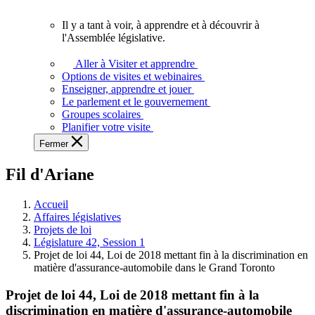
vous.
Il y a tant à voir, à apprendre et à découvrir à
Il
l'Assemblée législative.
y
a
Aller à Visiter et apprendre
tant
Options de visites et webinaires
à
Enseigner, apprendre et jouer
voir,
Le parlement et le gouvernement
à
Groupes scolaires
apprendre
Planifier votre visite
et
Fermer
à
découvrir
Fil d'Ariane
à
l'Assemblée
législative.
Accueil
Affaires législatives
Projets de loi
Législature 42, Session 1
Projet de loi 44, Loi de 2018 mettant fin à la discrimination en
matière d'assurance-automobile dans le Grand Toronto
Projet de loi 44, Loi de 2018 mettant fin à la
discrimination en matière d'assurance-automobile