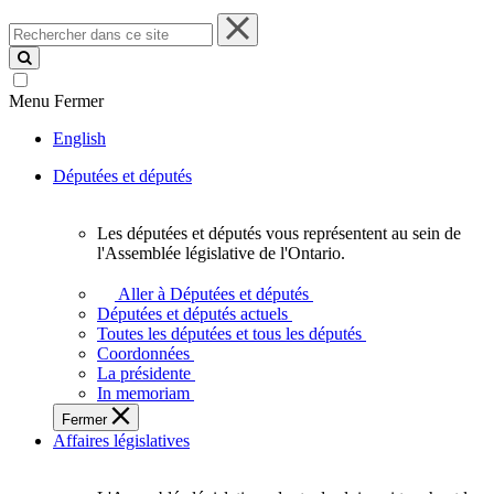
Rechercher
dans
ce
site
Menu
Fermer
English
Députées et députés
Les députées et députés vous représentent au sein de
Les
l'Assemblée législative de l'Ontario.
députées
et
Aller à Députées et députés
députés
Députées et députés actuels
vous
Toutes les députées et tous les députés
représentent
Coordonnées
au
La présidente
sein
In memoriam
de
Fermer
l'Assemblée
Affaires législatives
législative
de
l'Ontario.