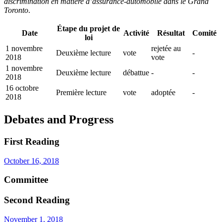
discrimination en matière d’assurance-automobile dans le Grand
Toronto
.
Étape du projet de
Date
Activité
Résultat
Comité
loi
1 novembre
rejetée au
Deuxième lecture
vote
-
2018
vote
1 novembre
Deuxième lecture
débattue
-
-
2018
16 octobre
Première lecture
vote
adoptée
-
2018
Debates and Progress
First Reading
October 16, 2018
Committee
Second Reading
November 1, 2018