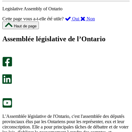
Legislative Assembly of Ontario
,
,
Cette page vous a-t-elle été utile?
Oui
Non
cette
cette
Haut de page
page
page
m’a
ne
Assemblée législative de l’Ontario
été
m’a
utile.
pas
Un
été
sondage
utile.
facultatif
Un
s’ouvre
sondage
dans
facultatif
un
s’ouvre
nouvel
dans
onglet.
un
nouvel
onglet.
L'Assemblée législative de l'Ontario, c'est l'assemblée des députés
provinciaux élus par les Ontariens pour les représenter, eux et leur
circonscription. Elle a pour principales tâches de débattre et de voter