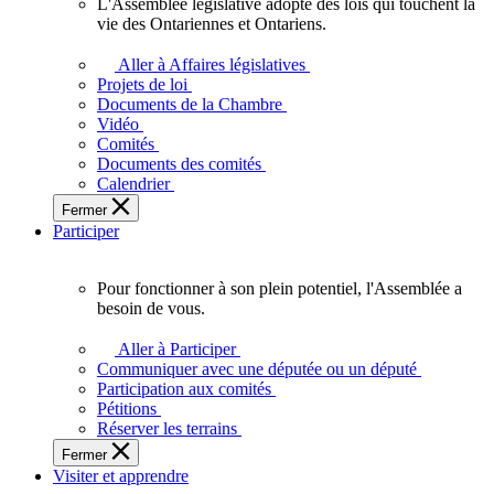
L'Assemblée législative adopte des lois qui touchent la
L'Assemblée
vie des Ontariennes et Ontariens.
législative
adopte
Aller à Affaires législatives
des
Projets de loi
lois
Documents de la Chambre
qui
Vidéo
touchent
Comités
la
Documents des comités
vie
Calendrier
des
Fermer
Ontariennes
Participer
et
Ontariens.
Pour fonctionner à son plein potentiel, l'Assemblée a
Pour
besoin de vous.
fonctionner
à
Aller à Participer
son
Communiquer avec une députée ou un député
plein
Participation aux comités
potentiel,
Pétitions
l'Assemblée
Réserver les terrains
a
Fermer
besoin
Visiter et apprendre
de